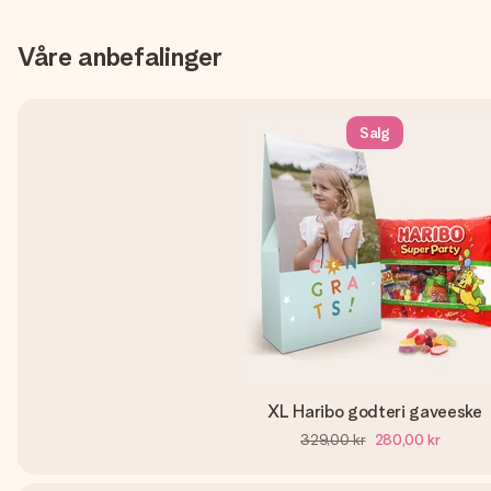
Våre anbefalinger
Salg
XL Haribo godteri gaveeske
329,00 kr
280,00 kr