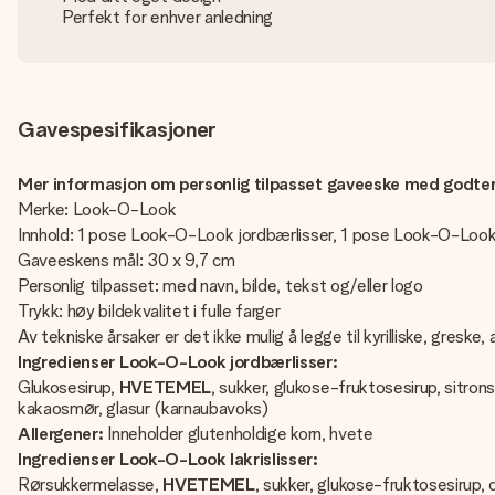
Perfekt for enhver anledning
Gavespesifikasjoner
Mer informasjon om personlig tilpasset gaveeske med godter
Merke: Look-O-Look
Innhold: 1 pose Look-O-Look jordbærlisser, 1 pose Look-O-Look
Gaveeskens mål: 30 x 9,7 cm
Personlig tilpasset: med navn, bilde, tekst og/eller logo
Trykk: høy bildekvalitet i fulle farger
Av tekniske årsaker er det ikke mulig å legge til kyrilliske, greske, 
Ingredienser Look-O-Look jordbærlisser:
Glukosesirup,
HVETEMEL
, sukker, glukose-fruktosesirup, sitron
kakaosmør, glasur (karnaubavoks)
Allergener:
Inneholder glutenholdige korn, hvete
Ingredienser Look-O-Look lakrislisser:
Rørsukkermelasse,
HVETEMEL
, sukker, glukose-fruktosesirup, 