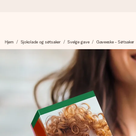
Bestill i dag, sendes innen 1 virkedag
Hjem
Sjokolade og søtsaker
Svelge gave
Gaveeske - Søtsaker
Vi lager dine gaver med omtanke og sender den avgårde så raskt 
4,5 (basert på +15 000 anmeldelser)
Gavene våre inspirerer. Kundene gir oss 4,5 på Google Review
Gratis kort med hilsen
Lag noe unikt med bare noen få steg - med hennes navn, et bilde
øyeblikket.