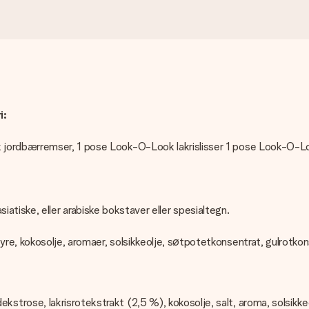
i:
 jordbærremser, 1 pose Look-O-Look lakrislisser 1 pose Look-O-L
asiatiske, eller arabiske bokstaver eller spesialtegn.
syre, kokosolje, aromaer, solsikkeolje, søtpotetkonsentrat, gulrotko
dekstrose, lakrisrotekstrakt (2,5 %), kokosolje, salt, aroma, solsik