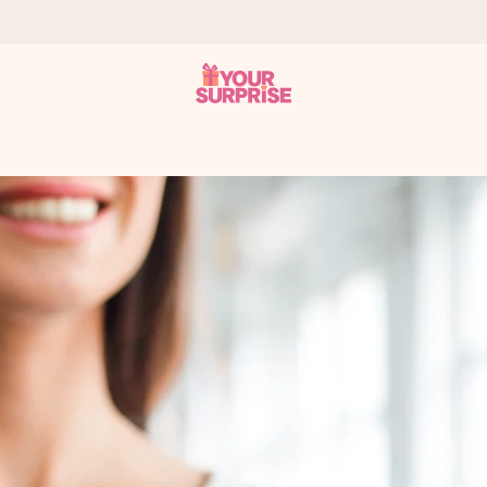
som mulig - slik at du kan gi gaven i tide, når den betyr aller mest
s.
 av dere eller en beskjed som virkelig berører hjertet. Ikke noe tul