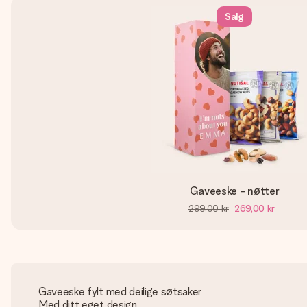
Salg
Gaveeske - nøtter
299,00 kr
269,00 kr
Gaveeske fylt med deilige søtsaker
Med ditt eget design