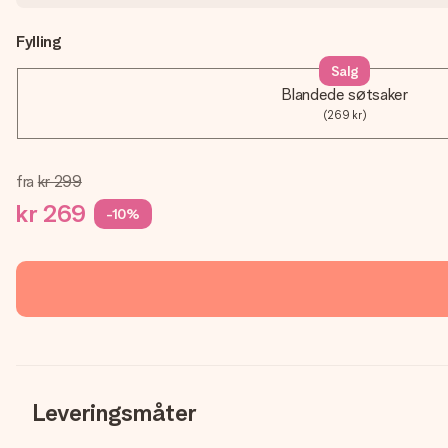
Fylling
Salg
Blandede søtsaker
(269 kr)
fra
kr 299
kr 269
-10%
Leveringsmåter