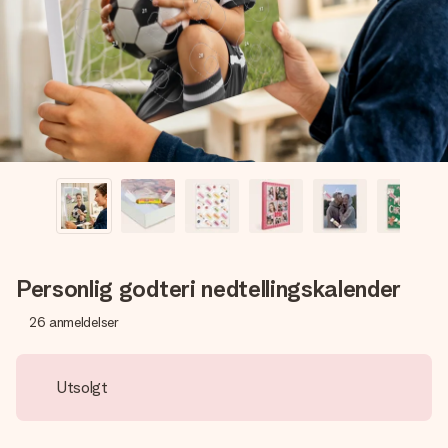
et bilde av dere eller en beskjed som virkelig berører
hjertet. Ikke noe tull, bare masse kjærlighet i øyeblikket.
Personlig godteri nedtellingskalender
26
anmeldelser
Utsolgt