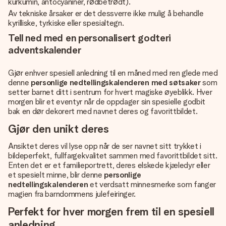
kurkumin, antocyaniner, rødbetrødt).
Av tekniske årsaker er det dessverre ikke mulig å behandle
kyrilliske, tyrkiske eller spesialtegn.
Tell ned med en personalisert godteri
adventskalender
Gjør enhver spesiell anledning til en måned med ren glede med
denne
personlige nedtellingskalenderen med søtsaker
som
setter barnet ditt i sentrum for hvert magiske øyeblikk. Hver
morgen blir et eventyr når de oppdager sin spesielle godbit
bak en dør dekorert med navnet deres og favorittbildet.
Gjør den unikt deres
Ansiktet deres vil lyse opp når de ser navnet sitt trykket i
bildeperfekt, fullfargekvalitet sammen med favorittbildet sitt.
Enten det er et familieportrett, deres elskede kjæledyr eller
et spesielt minne, blir denne
personlige
nedtellingskalenderen
et verdsatt minnesmerke som fanger
magien fra barndommens julefeiringer.
Perfekt for hver morgen frem til en spesiell
anledning