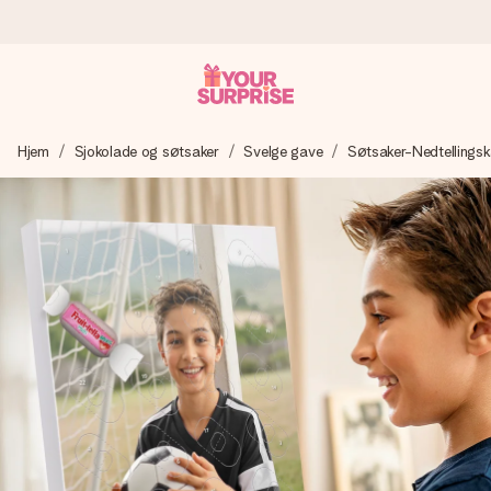
Bestill i dag, sendes innen 1 virkedag
Hjem
Sjokolade og søtsaker
Svelge gave
Søtsaker-Nedtellingsk
Vi lager dine gaver med omtanke og sender den avgårde så
raskt som mulig - slik at du kan gi gaven i tide, når den betyr
aller mest.
4,5 (basert på +15 000 anmeldelser)
Gavene våre inspirerer. Kundene gir oss 4,5 på Google
Reviews.
Gratis kort med hilsen
Lag noe unikt med bare noen få steg - med hennes navn,