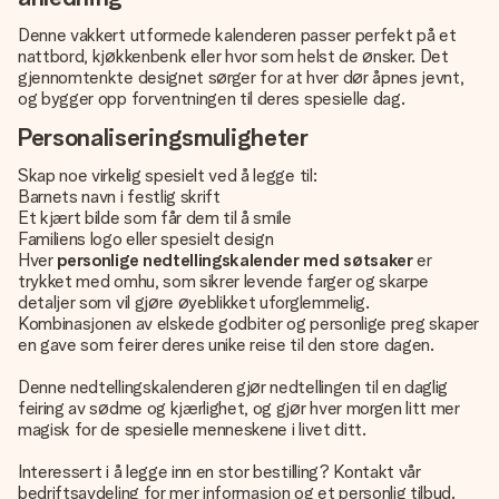
Denne vakkert utformede kalenderen passer perfekt på et
nattbord, kjøkkenbenk eller hvor som helst de ønsker. Det
gjennomtenkte designet sørger for at hver dør åpnes jevnt,
og bygger opp forventningen til deres spesielle dag.
Personaliseringsmuligheter
Skap noe virkelig spesielt ved å legge til:
Barnets navn i festlig skrift
Et kjært bilde som får dem til å smile
Familiens logo eller spesielt design
Hver
personlige nedtellingskalender med søtsaker
er
trykket med omhu, som sikrer levende farger og skarpe
detaljer som vil gjøre øyeblikket uforglemmelig.
Kombinasjonen av elskede godbiter og personlige preg skaper
en gave som feirer deres unike reise til den store dagen.
Denne nedtellingskalenderen gjør nedtellingen til en daglig
feiring av sødme og kjærlighet, og gjør hver morgen litt mer
magisk for de spesielle menneskene i livet ditt.
Interessert i å legge inn en stor bestilling? Kontakt vår
bedriftsavdeling for mer informasjon og et personlig tilbud.