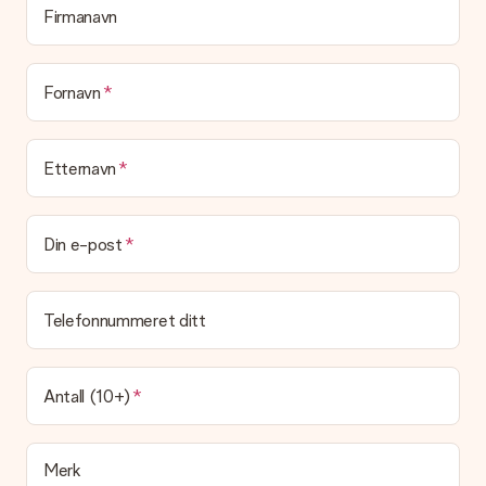
vet mottakeren nøyaktig hvem han eller hun har å takke for
Firmanavn
den flotte overraskelsen.
Blir gaven min pakket inn?
(Foreløpig) tilbyr vi ikke denne tjenesten. Vi leverer våre gaver
Fornavn
i en festlig gaveekse. Det betyr at din gave er klar til å bli gitt
bort, eller at den kan sendes direkte til mottakeren.
Etternavn
Leveringstid, leveringsalternativer og frakt
Kan jeg velge en leveringsdato?
Det er ikke mulig å velge en bestemt leveringsdato.
Din e-post
Hva er leveringstiden og når mottar jeg gaven min?
Leveringstiden er indikert på produktsiden til gaven. Du kan
Telefonnummeret ditt
stole på at vår operatør leverer gaven din denne dagen.
Hvilke leveringsalternativer kan jeg velge mellom?
For tiden er det ikke mulig å velge et leveringsalternativ.
Antall (10+)
Gaven du bestiller sendes enten som en pakke eller som
postbokslevering. Vil du vite hvilket alternativ bestillingen din
faller inn under? Ta kontakt med vår kundeservice.
Merk