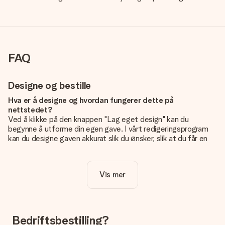
FAQ
Designe og bestille
Hva er å designe og hvordan fungerer dette på
nettstedet?
Ved å klikke på den knappen "Lag eget design" kan du
begynne å utforme din egen gave. I vårt redigeringsprogram
kan du designe gaven akkurat slik du ønsker, slik at du får en
personlig og unik gave. Du kan legge til egne bilder og/eller
tekst. Hvis du vil, kan du også velge et av våre kule design for
å gjøre gaven din helt unik.
Vis mer
Er eget design inkludert i prisen?
Prisen som vises på nettsiden inkluderer ditt unike design -
enkelt og greit!
Bedriftsbestilling?
Hvordan vet jeg om bildt mitt er av riktig kvalitet?