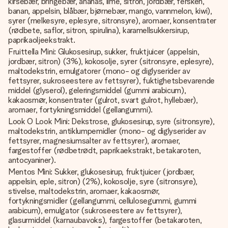
kirsebær, bringebær, ananas, lime, sitron, jordbær, fersken,
banan, appelsin, blåbær, bjørnebær, mango, vannmelon, kiwi),
syrer (melkesyre, eplesyre, sitronsyre), aromaer, konsentrater
(rødbete, saflor, sitron, spirulina), karamellsukkersirup,
paprikaoljeekstrakt.
Fruittella Mini: Glukosesirup, sukker, fruktjuicer (appelsin,
jordbær, sitron) (3%), kokosolje, syrer (sitronsyre, eplesyre),
maltodekstrin, emulgatorer (mono- og diglyserider av
fettsyrer, sukroseestere av fettsyrer), fuktighetsbevarende
middel (glyserol), geleringsmiddel (gummi arabicum),
kakaosmør, konsentrater (gulrot, svart gulrot, hyllebær),
aromaer, fortykningsmiddel (gellangummi).
Look O Look Mini: Dekstrose, glukosesirup, syre (sitronsyre),
maltodekstrin, antiklumpemidler (mono- og diglyserider av
fettsyrer, magnesiumsalter av fettsyrer), aromaer,
fargestoffer (rødbetrødt, paprikaekstrakt, betakaroten,
antocyaniner).
Mentos Mini: Sukker, glukosesirup, fruktjuicer (jordbær,
appelsin, eple, sitron) (2%), kokosolje, syre (sitronsyre),
stivelse, maltodekstrin, aromaer, kakaosmør,
fortykningsmidler (gellangummi, cellulosegummi, gummi
arabicum), emulgator (sukroseestere av fettsyrer),
glasurmiddel (karnaubavoks), fargestoffer (betakaroten,