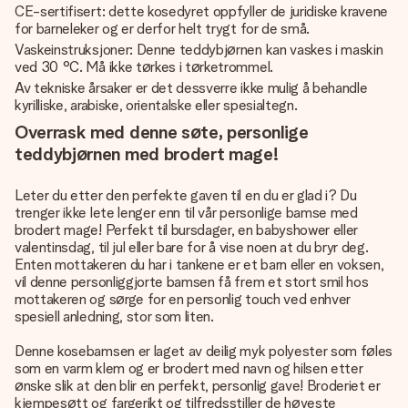
CE-sertifisert: dette kosedyret oppfyller de juridiske kravene
for barneleker og er derfor helt trygt for de små.
Vaskeinstruksjoner: Denne teddybjørnen kan vaskes i maskin
ved 30 °C. Må ikke tørkes i tørketrommel.
Av tekniske årsaker er det dessverre ikke mulig å behandle
kyrilliske, arabiske, orientalske eller spesialtegn.
Overrask med denne søte, personlige
teddybjørnen med brodert mage!
Leter du etter den perfekte gaven til en du er glad i? Du
trenger ikke lete lenger enn til vår personlige bamse med
brodert mage! Perfekt til bursdager, en babyshower eller
valentinsdag, til jul eller bare for å vise noen at du bryr deg.
Enten mottakeren du har i tankene er et barn eller en voksen,
vil denne personliggjorte bamsen få frem et stort smil hos
mottakeren og sørge for en personlig touch ved enhver
spesiell anledning, stor som liten.
Denne kosebamsen er laget av deilig myk polyester som føles
som en varm klem og er brodert med navn og hilsen etter
ønske slik at den blir en perfekt, personlig gave! Broderiet er
kjempesøtt og fargerikt og tilfredsstiller de høyeste