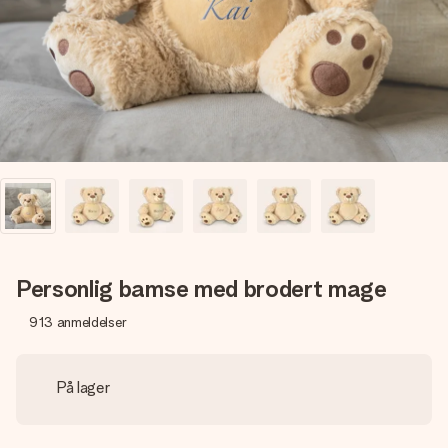
et bilde av dere eller en beskjed som virkelig berører
hjertet. Ikke noe tull, bare masse kjærlighet i øyeblikket.
Personlig bamse med brodert mage
913
anmeldelser
På lager