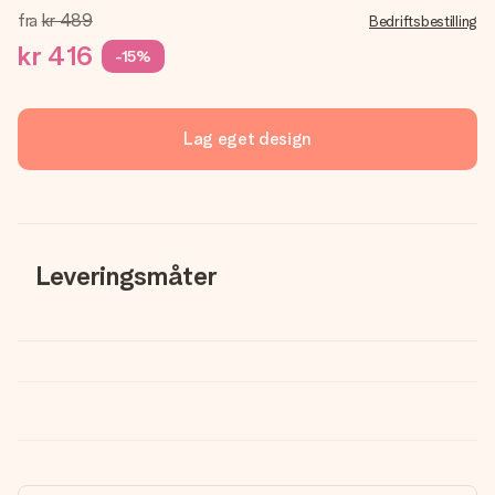
fra
kr 489
Bedriftsbestilling
kr 416
-15%
Lag eget design
Leveringsmåter