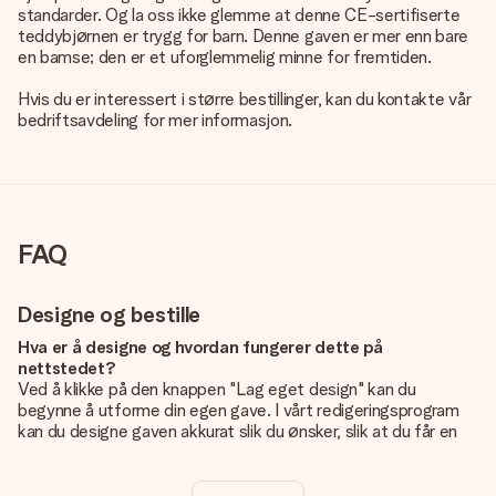
standarder. Og la oss ikke glemme at denne CE-sertifiserte
teddybjørnen er trygg for barn. Denne gaven er mer enn bare
en bamse; den er et uforglemmelig minne for fremtiden.
Hvis du er interessert i større bestillinger, kan du kontakte vår
bedriftsavdeling for mer informasjon.
FAQ
Designe og bestille
Hva er å designe og hvordan fungerer dette på
nettstedet?
Ved å klikke på den knappen "Lag eget design" kan du
begynne å utforme din egen gave. I vårt redigeringsprogram
kan du designe gaven akkurat slik du ønsker, slik at du får en
personlig og unik gave. Du kan legge til egne bilder og/eller
tekst. Hvis du vil, kan du også velge et av våre kule design for
å gjøre gaven din helt unik.