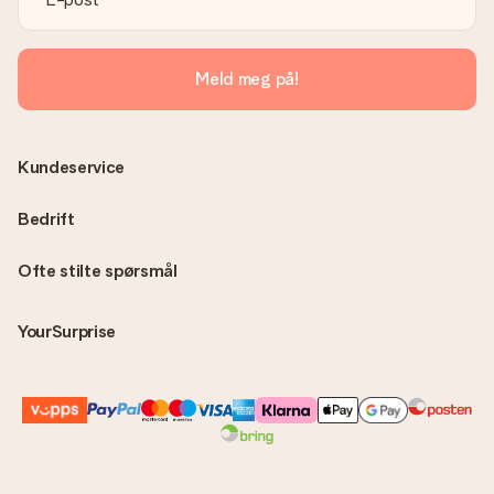
kan få gaven levert direkte til mottakeren - noe som gjør det
til en ekte overraskelse!
Meld meg på!
Kundeservice
Bedrift
Ofte stilte spørsmål
YourSurprise