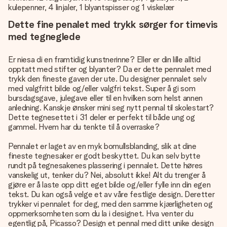
kulepenner, 4 linjaler, 1 blyantspisser og 1 viskelær
Dette fine penalet med trykk sørger for timevis
med tegneglede
Er niesa di en framtidig kunstnerinne? Eller er din lille alltid
opptatt med stifter og blyanter? Da er dette pennalet med
trykk den fineste gaven der ute. Du designer pennalet selv
med valgfritt bilde og/eller valgfri tekst. Super å gi som
bursdagsgave, julegave eller til en hvilken som helst annen
anledning. Kanskje ønsker mini seg nytt pennal til skolestart?
Dette tegnesettet i 31 deler er perfekt til både ung og
gammel. Hvem har du tenkte til å overraske?
Pennalet er laget av en myk bomullsblanding, slik at dine
fineste tegnesaker er godt beskyttet. Du kan selv bytte
rundt på tegnesakenes plassering i pennalet. Dette høres
vanskelig ut, tenker du? Nei, absolutt ikke! Alt du trenger å
gjøre er å laste opp ditt eget bilde og/eller fylle inn din egen
tekst. Du kan også velge et av våre festlige design. Deretter
trykker vi pennalet for deg, med den samme kjærligheten og
oppmerksomheten som du la i designet. Hva venter du
egentlig på, Picasso? Design et pennal med ditt unike design