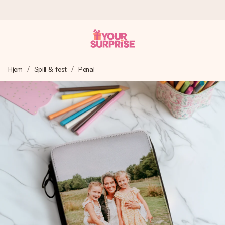
Bestill i dag, sendes innen 1 virkedag
Hjem
Spill & fest
Penal
Vi lager dine gaver med omtanke og sender den avgårde så
raskt som mulig - slik at du kan gi gaven i tide, når den betyr
aller mest.
4,5 (basert på +15 000 anmeldelser)
Gavene våre inspirerer. Kundene gir oss 4,5 på Google
Reviews.
Gratis kort med hilsen
Lag noe unikt med bare noen få steg - med hennes navn,