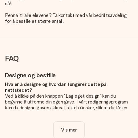
nå!
Pennal til alle elevene? Ta kontakt med vår bedriftsavdeling
for å bestille et større antall.
FAQ
Designe og bestille
Hva er å designe og hvordan fungerer dette på
nettstedet?
Ved å klikke på den knappen "Lag eget design" kan du
begynne å utforme din egen gave. I vårt redigeringsprogram
kan du designe gaven akkurat slik du ønsker, slik at du får en
personlig og unik gave. Du kan legge til egne bilder og/eller
tekst. Hvis du vil, kan du også velge et av våre kule design for
å gjøre gaven din helt unik.
Vis mer
Er eget design inkludert i prisen?