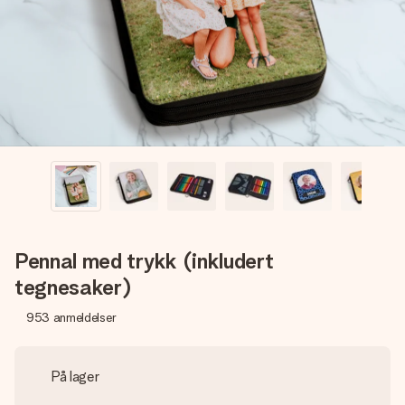
et bilde av dere eller en beskjed som virkelig berører
hjertet. Ikke noe tull, bare masse kjærlighet i øyeblikket.
Pennal med trykk (inkludert
tegnesaker)
953
anmeldelser
På lager