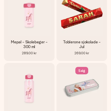
Mepal - Skolebeger -
Toblerone sjokolade -
300 ml
Jul
289,00 kr
269,00 kr
Salg