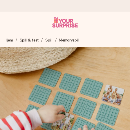
Bestill i dag, sendes innen 1 virkedag
Hjem
Spill & fest
Spill
Memoryspill
Vi lager dine gaver med omtanke og sender den avgårde så
raskt som mulig - slik at du kan gi gaven i tide, når den betyr
aller mest.
4,5 (basert på +15 000 anmeldelser)
Gavene våre inspirerer. Kundene gir oss 4,5 på Google
Reviews.
Gratis kort med hilsen
Lag noe unikt med bare noen få steg - med hennes navn,