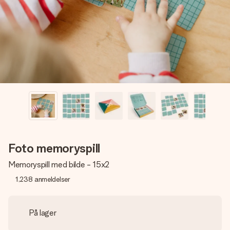
et bilde av dere eller en beskjed som virkelig berører
hjertet. Ikke noe tull, bare masse kjærlighet i øyeblikket.
Foto memoryspill
Memoryspill med bilde - 15x2
1,238
anmeldelser
På lager