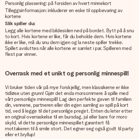
Personlig plassering: på forsiden av hvert minnekort
Tilleggsinformasjon: inkluderer en eske til oppbevaring av
kortene
Slik spiller du:
Legg alle kortene med bildesiden ned på bordet. Bytt på å snu
to kort. Hvis kortene er like, får du beholde dem. Hvis kortene
ikke er like, må du snu dem igjen og la neste spiller trekke.
Spillet avsluttes når alle kortene er samlet i par. Spilleren med
flest par vinner.
Overrask med et unikt og personlig minnespill!
Vi bruker tiden vår på mye forskjellig, men klassikerne er ikke
tidløse uten grunn! Gjør det enda morsommere å spille med
vårt personlige minnespill! Lag den perfekte gaven til familien
din, vennene, partneren eller din egen samling av spill på kort
tid, ved å legge til det personlige preget. Enten du leter etter
en original overraskelse til en bursdag, jul eller bare for moro
skyld, vil dette personlige minnespillet garantert få
mottakeren til å smile stort. Det egner seg også godt til party
eller et bryllup!