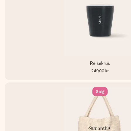
Reisekrus
249,00 kr
Salg