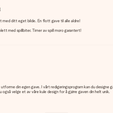
!
med ditt eget bilde. En flott gave til alle aldre!
ett med spillbiter. Timer av spill moro garantert!
tforme din egen gave. I vårt redigeringsprogram kan du designe gaven
du også velge et av våre kule design for å gjøre gaven din helt unik.
t og greit!