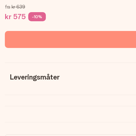
fra
kr 639
kr 575
-10%
Leveringsmåter