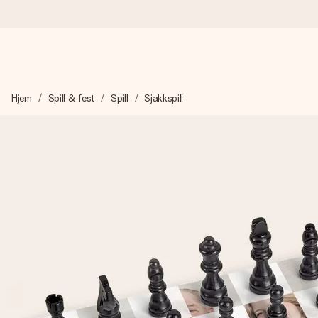
Bestill i dag, sendes innen 1 virkedag
Hjem
Spill & fest
Spill
Sjakkspill
Vi lager dine gaver med omtanke og sender den avgårde så raskt 
4,5 (basert på +15 000 anmeldelser)
Gavene våre inspirerer. Kundene gir oss 4,5 på Google Review
Gratis kort med hilsen
Lag noe unikt med bare noen få steg - med hennes navn, et bilde
øyeblikket.