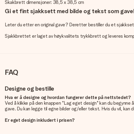
Skakbrett dimensjoner: 38,5 x 38,5 cm
Gi et fint sjakksett med bilde og tekst som gave
Leter du etter en original gave? Deretter bestiller du et sjakksett 
Sjakkbrettet er laget av høykvalitets trykkbrett og leveres kompl
FAQ
Designe og bestille
Hva er å designe og hvordan fungerer dette på nettstedet?
Ved å klikke på den knappen "Lag eget design" kan du begynne å u
gave. Du kan legge til egne bilder og/eller tekst. Hvis du vil, kan 
Er eget design inkludert i prisen?
Prisen som vises på nettsiden inkluderer ditt unike design - enkel