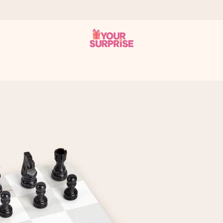
som mulig - slik at du kan gi gaven i tide, når den betyr aller mest
s.
 av dere eller en beskjed som virkelig berører hjertet. Ikke noe tul