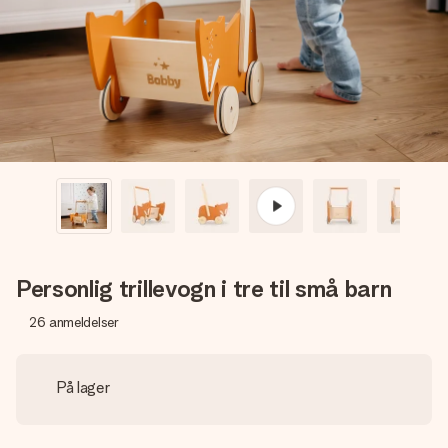
et bilde av dere eller en beskjed som virkelig berører
hjertet. Ikke noe tull, bare masse kjærlighet i øyeblikket.
Personlig trillevogn i tre til små barn
26
anmeldelser
På lager