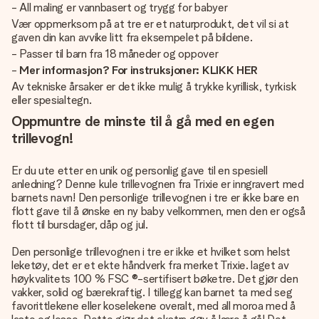
- All maling er vannbasert og trygg for babyer
Vær oppmerksom på at tre er et naturprodukt, det vil si at
gaven din kan avvike litt fra eksempelet på bildene.
- Passer til barn fra 18 måneder og oppover
-
Mer informasjon? For instruksjoner: KLIKK HER
Av tekniske årsaker er det ikke mulig å trykke kyrillisk, tyrkisk
eller spesialtegn.
Oppmuntre de minste til å gå med en egen
trillevogn!
Er du ute etter en unik og personlig gave til en spesiell
anledning? Denne kule trillevognen fra Trixie er inngravert med
barnets navn! Den personlige trillevognen i tre er ikke bare en
flott gave til å ønske en ny baby velkommen, men den er også
flott til bursdager, dåp og jul.
Den personlige trillevognen i tre er ikke et hvilket som helst
leketøy, det er et ekte håndverk fra merket Trixie. laget av
høykvalitets 100 % FSC ®-sertifisert bøketre. Det gjør den
vakker, solid og bærekraftig. I tillegg kan barnet ta med seg
favorittlekene eller koselekene overalt, med all moroa med å