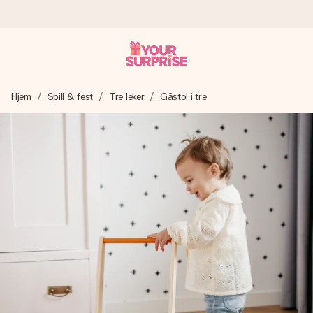
Bestill i dag, sendes innen 1 virkedag
Hjem
Spill & fest
Tre leker
Gåstol i tre
Vi lager dine gaver med omtanke og sender den avgårde så
raskt som mulig - slik at du kan gi gaven i tide, når den betyr
aller mest.
4,5 (basert på +15 000 anmeldelser)
Gavene våre inspirerer. Kundene gir oss 4,5 på Google
Reviews.
Gratis kort med hilsen
Lag noe unikt med bare noen få steg - med hennes navn,