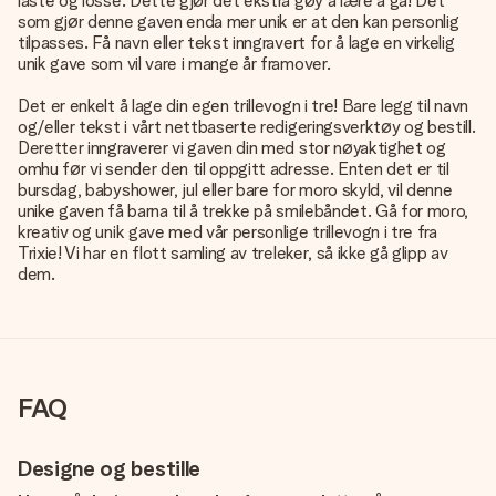
laste og losse. Dette gjør det ekstra gøy å lære å gå! Det
som gjør denne gaven enda mer unik er at den kan personlig
tilpasses. Få navn eller tekst inngravert for å lage en virkelig
unik gave som vil vare i mange år framover.
Det er enkelt å lage din egen trillevogn i tre! Bare legg til navn
og/eller tekst i vårt nettbaserte redigeringsverktøy og bestill.
Deretter inngraverer vi gaven din med stor nøyaktighet og
omhu før vi sender den til oppgitt adresse. Enten det er til
bursdag, babyshower, jul eller bare for moro skyld, vil denne
unike gaven få barna til å trekke på smilebåndet. Gå for moro,
kreativ og unik gave med vår personlige trillevogn i tre fra
Trixie! Vi har en flott samling av
treleker
, så ikke gå glipp av
dem.
FAQ
Designe og bestille