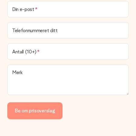
Kan jeg velge en leveringsdato?
Det er ikke mulig å velge en bestemt leveringsdato.
Din e-post
Hva er leveringstiden og når mottar jeg gaven min?
Leveringstiden er indikert på produktsiden til gaven. Du kan
Telefonnummeret ditt
stole på at vår operatør leverer gaven din denne dagen.
Hvilke leveringsalternativer kan jeg velge mellom?
For tiden er det ikke mulig å velge et leveringsalternativ.
Antall (10+)
Gaven du bestiller sendes enten som en pakke eller som
postbokslevering. Vil du vite hvilket alternativ bestillingen din
faller inn under? Ta kontakt med vår kundeservice.
Merk
Betaling
Hvordan kan jeg betale bestillingen min?
Vi tilbyr følgende betalingsmåter: Paypal, kredittkort, faktura
via Klarna eller overføring via nettbanken. Ved overføring via
nettbanken vil levering av gaven din skje opptil 3 dager
senere. Dette er fordi det kan ta opptil 3 dager før betalingen
Be om prisoverslag
kommer fram.
Gave mottatt