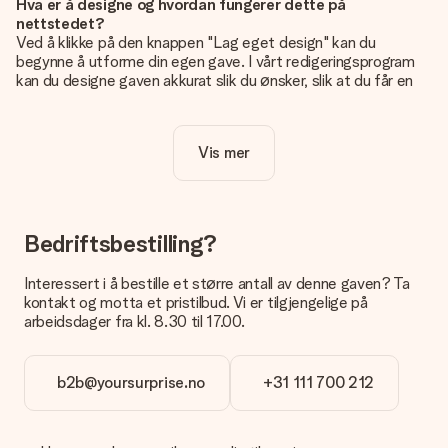
Hva er å designe og hvordan fungerer dette på
nettstedet?
Ved å klikke på den knappen "Lag eget design" kan du
begynne å utforme din egen gave. I vårt redigeringsprogram
kan du designe gaven akkurat slik du ønsker, slik at du får en
personlig og unik gave. Du kan legge til egne bilder og/eller
tekst. Hvis du vil, kan du også velge et av våre kule design for
å gjøre gaven din helt unik.
Vis mer
Er eget design inkludert i prisen?
Prisen som vises på nettsiden inkluderer ditt unike design -
enkelt og greit!
Bedriftsbestilling?
Hvordan vet jeg om bildt mitt er av riktig kvalitet?
IVi vil være sikre på at du er helt fornøyd med gaven din.
Interessert i å bestille et større antall av denne gaven? Ta
Derfor er det viktig å bruke bilder av høy kvalitet. Hvis du er
kontakt og motta et pristilbud. Vi er tilgjengelige på
usikker på kvaliteten på bildet ditt, kan du kontakte vår
arbeidsdager fra kl. 8.30 til 17.00.
kundeservice og legge ved bildet ditt sammen med gaven du
er interessert i å bestille. De kan da sjekke kvaliteten for deg!
b2b@yoursurprise.no
+31 111 700 212
Hvilket format kan jeg laste opp bildet i?
Du kan laste opp JPG- og PNG-filer i redigeringsprogrammet
vårt. Er dette for teknisk for deg eller har du et bilde av et
annet format du gjerne vil bruke? Ta kontakt med vår