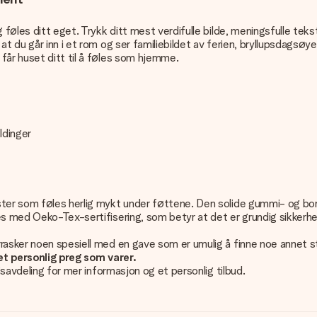
 føles ditt eget. Trykk ditt mest verdifulle bilde, meningsfulle teks
t du går inn i et rom og ser familiebildet av ferien, bryllupsdagsøye
får huset ditt til å føles som hjemme.
ldinger
ster som føles herlig mykt under føttene. Den solide gummi- og bom
es med Oeko-Tex-sertifisering, som betyr at det er grundig sikkerh
rasker noen spesiell med en gave som er umulig å finne noe annet s
et personlig preg som varer.
gsavdeling for mer informasjon og et personlig tilbud.