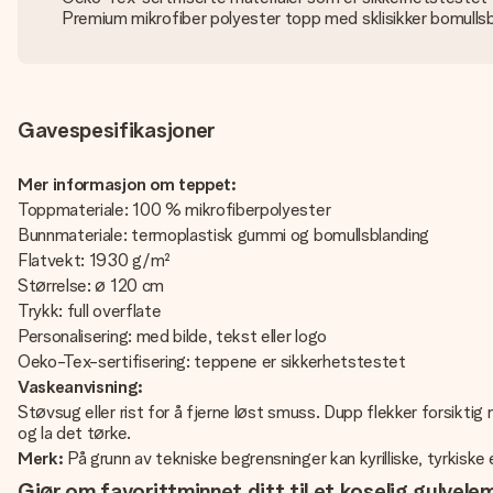
Premium mikrofiber polyester topp med sklisikker bomulls
Gavespesifikasjoner
Mer informasjon om teppet:
Toppmateriale: 100 % mikrofiberpolyester
Bunnmateriale: termoplastisk gummi og bomullsblanding
Flatvekt: 1930 g/m²
Størrelse: ø 120 cm
Trykk: full overflate
Personalisering: med bilde, tekst eller logo
Oeko-Tex-sertifisering: teppene er sikkerhetstestet
Vaskeanvisning:
Støvsug eller rist for å fjerne løst smuss. Dupp flekker forsikti
og la det tørke.
Merk:
På grunn av tekniske begrensninger kan kyrilliske, tyrkiske
Gjør om favorittminnet ditt til et koselig gulvele