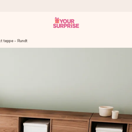
kt teppe - Rundt
som mulig - slik at du kan gi gaven i tide, når den betyr aller mest
s.
 av dere eller en beskjed som virkelig berører hjertet. Ikke noe tul