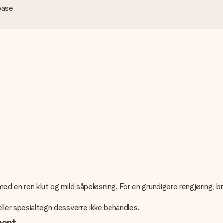
base
g med en ren klut og mild såpeløsning. For en grundigere rengjøring
 eller spesialtegn dessverre ikke behandles.
ment