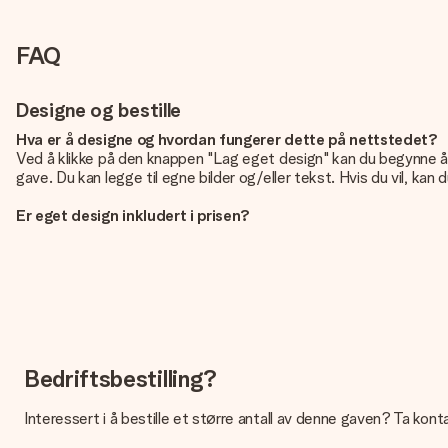
FAQ
Designe og bestille
Hva er å designe og hvordan fungerer dette på nettstedet?
Ved å klikke på den knappen "Lag eget design" kan du begynne å u
gave. Du kan legge til egne bilder og/eller tekst. Hvis du vil, kan 
Er eget design inkludert i prisen?
Prisen som vises på nettsiden inkluderer ditt unike design - enkel
Hvordan vet jeg om bildt mitt er av riktig kvalitet?
IVi vil være sikre på at du er helt fornøyd med gaven din. Derfor e
ved bildet ditt sammen med gaven du er interessert i å bestille. 
Hvilket format kan jeg laste opp bildet i?
Du kan laste opp JPG- og PNG-filer i redigeringsprogrammet vårt. 
Bedriftsbestilling?
de er glade for å hjelpe deg!
Interessert i å bestille et større antall av denne gaven? Ta kontak
Hva om fargen eller alternativet jeg vil ha ikke er tilgjengelig?
Leter du etter en bestemt gave eller en gave i en bestemt farg