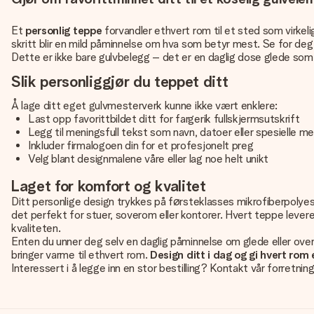
Et
personlig teppe
forvandler ethvert rom til et sted som virkelig
skritt blir en mild påminnelse om hva som betyr mest. Se for deg a
Dette er ikke bare gulvbelegg – det er en daglig dose glede som 
Slik personliggjør du teppet ditt
Å lage ditt eget gulvmesterverk kunne ikke vært enklere:
Last opp favorittbildet ditt for fargerik fullskjermsutskrift
Legg til meningsfull tekst som navn, datoer eller spesielle me
Inkluder firmalogoen din for et profesjonelt preg
Velg blant designmalene våre eller lag noe helt unikt
Laget for komfort og kvalitet
Ditt personlige design trykkes på førsteklasses mikrofiberpolye
det perfekt for stuer, soverom eller kontorer. Hvert teppe lever
kvaliteten.
Enten du unner deg selv en daglig påminnelse om glede eller over
bringer varme til ethvert rom.
Design ditt i dag og gi hvert rom 
Interessert i å legge inn en stor bestilling? Kontakt vår forretnin