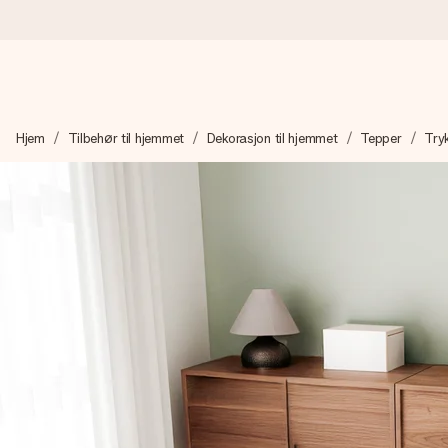
Bestill i dag, sendes innen 1 virkedag
Hjem
Tilbehør til hjemmet
Dekorasjon til hjemmet
Tepper
Try
Vi lager dine gaver med omtanke og sender den avgårde så raskt 
4,5 (basert på +15 000 anmeldelser)
Gavene våre inspirerer. Kundene gir oss 4,5 på Google Review
Gratis kort med hilsen
Lag noe unikt med bare noen få steg - med hennes navn, et bilde
øyeblikket.