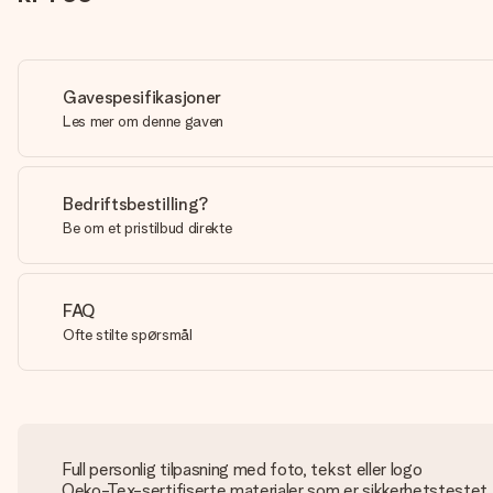
Gavespesifikasjoner
Les mer om denne gaven
Bedriftsbestilling?
Be om et pristilbud direkte
FAQ
Ofte stilte spørsmål
Full personlig tilpasning med foto, tekst eller logo
Oeko-Tex-sertifiserte materialer som er sikkerhetstestet