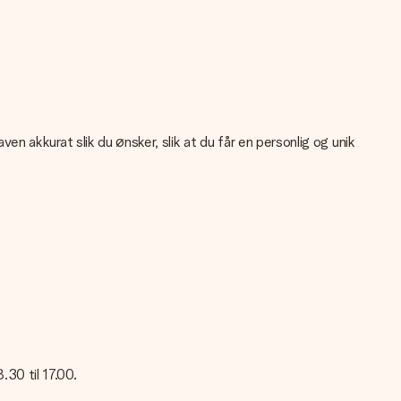
 akkurat slik du ønsker, slik at du får en personlig og unik
liteten på bildet ditt, kan du kontakte vår kundeservice og legge
at du gjerne vil bruke? Ta kontakt med vår kundeservice; igjen,
.30 til 17.00.
kundeservice.