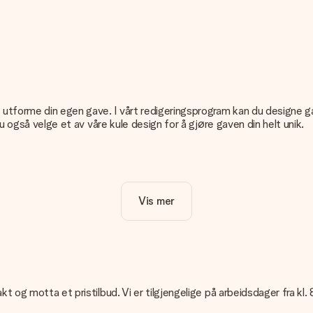
tforme din egen gave. I vårt redigeringsprogram kan du designe gaven
du også velge et av våre kule design for å gjøre gaven din helt unik.
t og greit!
Vis mer
r det viktig å bruke bilder av høy kvalitet. Hvis du er usikker på kva
De kan da sjekke kvaliteten for deg!
Er dette for teknisk for deg eller har du et bilde av et annet form
t og motta et pristilbud. Vi er tilgjengelige på arbeidsdager fra kl. 8
e, men kan du ikke finne denne på nettstedet? Ta kontakt med vår 