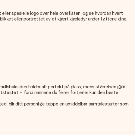
t eller spesielle logo over hele overflaten, og se hvordan hvert
blikket eller portrettet av et kjært kjæledyr under føttene dine.
ullsbaksiden holder alt perfekt på plass, mens størrelsen gjør
etstestet – fordi minnene du feirer fortjener kun den beste
ted, blir ditt personlige teppe en umiddelbar samtalestarter som