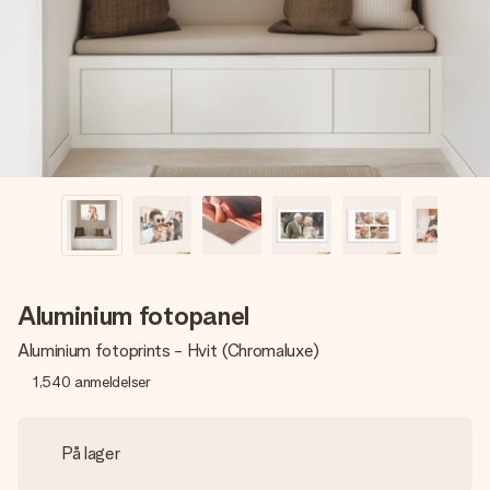
et bilde av dere eller en beskjed som virkelig berører
hjertet. Ikke noe tull, bare masse kjærlighet i øyeblikket.
Aluminium fotopanel
Aluminium fotoprints - Hvit (Chromaluxe)
1,540
anmeldelser
På lager