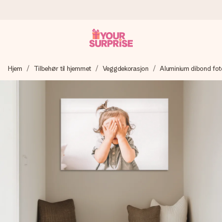
Bestill i dag, sendes innen 1 virkedag
Hjem
Tilbehør til hjemmet
Veggdekorasjon
Aluminium dibond fot
Vi lager dine gaver med omtanke og sender den avgårde så
raskt som mulig - slik at du kan gi gaven i tide, når den betyr
aller mest.
4,5 (basert på +15 000 anmeldelser)
Gavene våre inspirerer. Kundene gir oss 4,5 på Google
Reviews.
Gratis kort med hilsen
Lag noe unikt med bare noen få steg - med hennes navn,