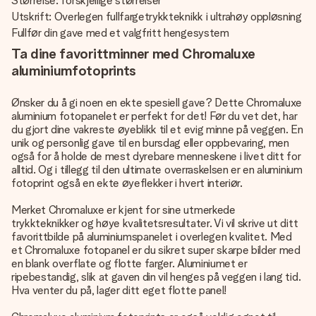
Størrelse: forskjellige størrelser
Utskrift: Overlegen fullfargetrykkteknikk i ultrahøy oppløsning
Fullfør din gave med et valgfritt hengesystem
Ta dine favorittminner med Chromaluxe
aluminiumfotoprints
Ønsker du å gi noen en ekte spesiell gave? Dette Chromaluxe
aluminium fotopanelet er perfekt for det! Før du vet det, har
du gjort dine vakreste øyeblikk til et evig minne på veggen. En
unik og personlig gave til en bursdag eller oppbevaring, men
også for å holde de mest dyrebare menneskene i livet ditt for
alltid. Og i tillegg til den ultimate overraskelsen er en aluminium
fotoprint også en ekte øyeflekker i hvert interiør.
Merket Chromaluxe er kjent for sine utmerkede
trykkteknikker og høye kvalitetsresultater. Vi vil skrive ut ditt
favorittbilde på aluminiumspanelet i overlegen kvalitet. Med
et Chromaluxe fotopanel er du sikret super skarpe bilder med
en blank overflate og flotte farger. Aluminiumet er
ripebestandig, slik at gaven din vil henges på veggen i lang tid.
Hva venter du på, lager ditt eget flotte panel!