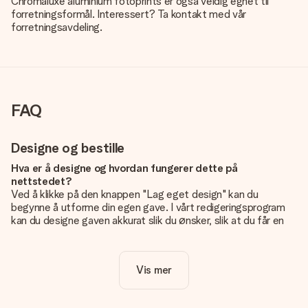
Chromaluxe aluminium fotoprints er også veldig egnet til
forretningsformål. Interessert? Ta kontakt med vår
forretningsavdeling.
FAQ
Designe og bestille
Hva er å designe og hvordan fungerer dette på
nettstedet?
Ved å klikke på den knappen "Lag eget design" kan du
begynne å utforme din egen gave. I vårt redigeringsprogram
kan du designe gaven akkurat slik du ønsker, slik at du får en
personlig og unik gave. Du kan legge til egne bilder og/eller
tekst. Hvis du vil, kan du også velge et av våre kule design for
å gjøre gaven din helt unik.
Vis mer
Er eget design inkludert i prisen?
Prisen som vises på nettsiden inkluderer ditt unike design -