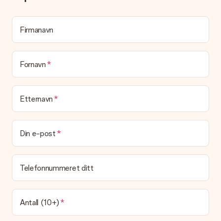
med et morsomt kort til gaven din. Du kan skrive en personlig
melding på kortet, som vi skriver ut og legger ved pakken. Slik
vet mottakeren nøyaktig hvem han eller hun har å takke for
Firmanavn
den flotte overraskelsen.
Blir gaven min pakket inn?
(Foreløpig) tilbyr vi ikke denne tjenesten. Vi leverer våre gaver
Fornavn
i en festlig gaveekse. Det betyr at din gave er klar til å bli gitt
bort, eller at den kan sendes direkte til mottakeren.
Etternavn
Leveringstid, leveringsalternativer og frakt
Kan jeg velge en leveringsdato?
Det er ikke mulig å velge en bestemt leveringsdato.
Din e-post
Hva er leveringstiden og når mottar jeg gaven min?
Leveringstiden er indikert på produktsiden til gaven. Du kan
Telefonnummeret ditt
stole på at vår operatør leverer gaven din denne dagen.
Hvilke leveringsalternativer kan jeg velge mellom?
For tiden er det ikke mulig å velge et leveringsalternativ.
Antall (10+)
Gaven du bestiller sendes enten som en pakke eller som
postbokslevering. Vil du vite hvilket alternativ bestillingen din