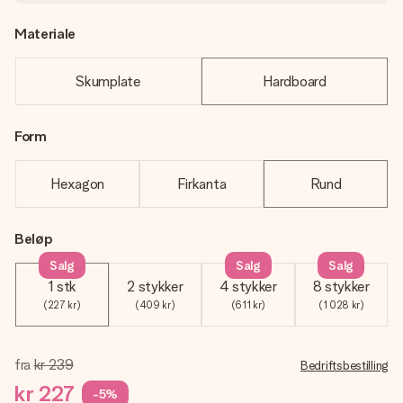
Materiale
Skumplate
Hardboard
Form
Hexagon
Firkanta
Rund
Beløp
Salg
Salg
Salg
1 stk
2 stykker
4 stykker
8 stykker
(227 kr)
(409 kr)
(611 kr)
(1 028 kr)
fra
kr 239
Bedriftsbestilling
kr 227
-5%