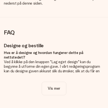
nederst på denne siden.
FAQ
Designe og bestille
Hva er å designe og hvordan fungerer dette på
nettstedet?
Ved å klikke på den knappen "Lag eget design" kan du
begynne å utforme din egen gave. I vårt redigeringsprogram
kan du designe gaven akkurat slik du ønsker, slik at du får en
personlig og unik gave. Du kan legge til egne bilder og/eller
tekst. Hvis du vil, kan du også velge et av våre kule design for
å gjøre gaven din helt unik.
Vis mer
Er eget design inkludert i prisen?
Prisen som vises på nettsiden inkluderer ditt unike design -
enkelt og greit!