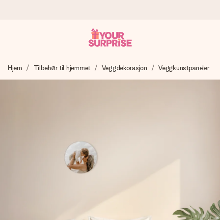
Bestill i dag, sendes innen 1 virkedag
Hjem
Tilbehør til hjemmet
Veggdekorasjon
Veggkunstpaneler
Vi lager dine gaver med omtanke og sender den avgårde så
raskt som mulig - slik at du kan gi gaven i tide, når den betyr
aller mest.
4,5 (basert på +15 000 anmeldelser)
Gavene våre inspirerer. Kundene gir oss 4,5 på Google
Reviews.
Gratis kort med hilsen
Lag noe unikt med bare noen få steg - med hennes navn,