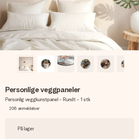
et bilde av dere eller en beskjed som virkelig berører
hjertet. Ikke noe tull, bare masse kjærlighet i øyeblikket.
Personlige veggpaneler
Personlig veggkunstpanel - Rundt - 1 stk
206
anmeldelser
På lager