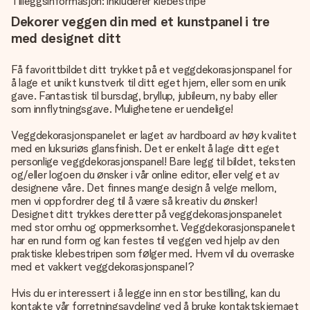
Tilleggsinformasjon: inkluderer klebestripe
Dekorer veggen din med et kunstpanel i tre
med designet ditt
Få favorittbildet ditt trykket på et veggdekorasjonspanel for
å lage et unikt kunstverk til ditt eget hjem, eller som en unik
gave. Fantastisk til bursdag, bryllup, jubileum, ny baby eller
som innflytningsgave. Mulighetene er uendelige!
Veggdekorasjonspanelet er laget av hardboard av høy kvalitet
med en luksuriøs glansfinish. Det er enkelt å lage ditt eget
personlige veggdekorasjonspanel! Bare legg til bildet, teksten
og/eller logoen du ønsker i vår online editor, eller velg et av
designene våre. Det finnes mange design å velge mellom,
men vi oppfordrer deg til å være så kreativ du ønsker!
Designet ditt trykkes deretter på veggdekorasjonspanelet
med stor omhu og oppmerksomhet. Veggdekorasjonspanelet
har en rund form og kan festes til veggen ved hjelp av den
praktiske klebestripen som følger med. Hvem vil du overraske
med et vakkert veggdekorasjonspanel?
Hvis du er interessert i å legge inn en stor bestilling, kan du
kontakte vår forretningsavdeling ved å bruke kontaktskjemaet