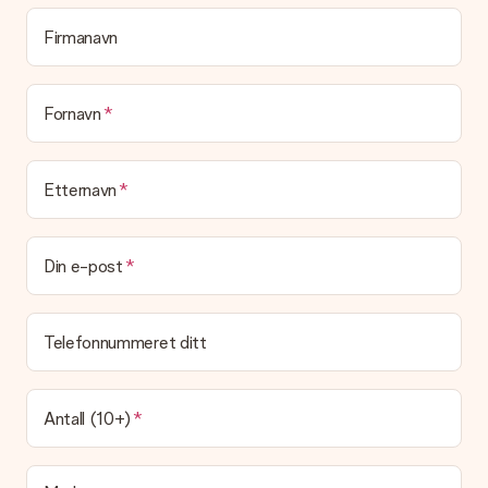
melding på kortet, som vi skriver ut og legger ved pakken. Slik
vet mottakeren nøyaktig hvem han eller hun har å takke for
Firmanavn
den flotte overraskelsen.
Blir gaven min pakket inn?
(Foreløpig) tilbyr vi ikke denne tjenesten. Vi leverer våre gaver
Fornavn
i en festlig gaveekse. Det betyr at din gave er klar til å bli gitt
bort, eller at den kan sendes direkte til mottakeren.
Etternavn
Leveringstid, leveringsalternativer og frakt
Kan jeg velge en leveringsdato?
Det er ikke mulig å velge en bestemt leveringsdato.
Din e-post
Hva er leveringstiden og når mottar jeg gaven min?
Leveringstiden er indikert på produktsiden til gaven. Du kan
Telefonnummeret ditt
stole på at vår operatør leverer gaven din denne dagen.
Hvilke leveringsalternativer kan jeg velge mellom?
For tiden er det ikke mulig å velge et leveringsalternativ.
Antall (10+)
Gaven du bestiller sendes enten som en pakke eller som
postbokslevering. Vil du vite hvilket alternativ bestillingen din
faller inn under? Ta kontakt med vår kundeservice.