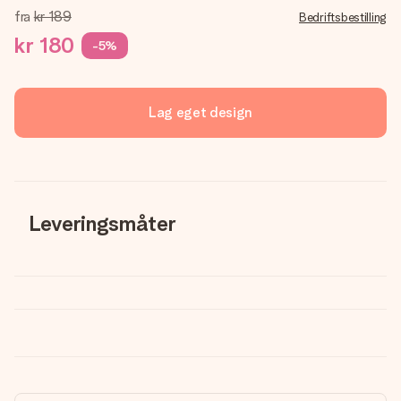
fra
kr 189
Bedriftsbestilling
kr 180
-5%
Lag eget design
Leveringsmåter