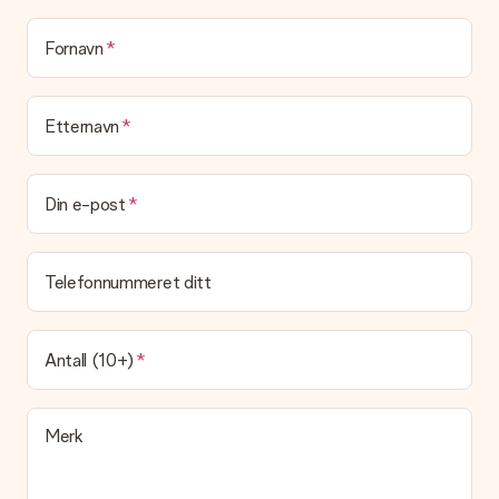
Blir gaven min pakket inn?
(Foreløpig) tilbyr vi ikke denne tjenesten. Vi leverer våre gaver
Fornavn
i en festlig gaveekse. Det betyr at din gave er klar til å bli gitt
bort, eller at den kan sendes direkte til mottakeren.
Etternavn
Leveringstid, leveringsalternativer og frakt
Kan jeg velge en leveringsdato?
Det er ikke mulig å velge en bestemt leveringsdato.
Din e-post
Hva er leveringstiden og når mottar jeg gaven min?
Leveringstiden er indikert på produktsiden til gaven. Du kan
Telefonnummeret ditt
stole på at vår operatør leverer gaven din denne dagen.
Hvilke leveringsalternativer kan jeg velge mellom?
For tiden er det ikke mulig å velge et leveringsalternativ.
Antall (10+)
Gaven du bestiller sendes enten som en pakke eller som
postbokslevering. Vil du vite hvilket alternativ bestillingen din
faller inn under? Ta kontakt med vår kundeservice.
Merk
Betaling
Hvordan kan jeg betale bestillingen min?