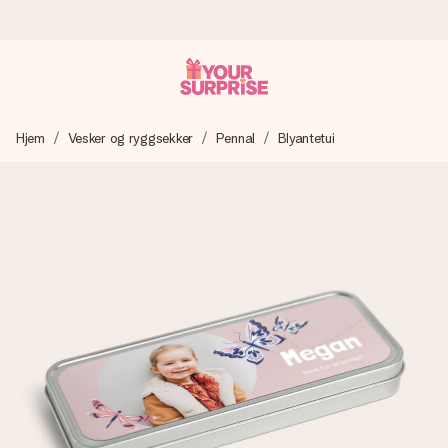
Bestill i dag, sendes innen 1 virkedag
Hjem
Vesker og ryggsekker
Pennal
Blyantetui
Vi lager dine gaver med omtanke og sender den avgårde så
raskt som mulig - slik at du kan gi gaven i tide, når den betyr
aller mest.
4,5 (basert på +15 000 anmeldelser)
Gavene våre inspirerer. Kundene gir oss 4,5 på Google
Reviews.
Gratis kort med hilsen
Lag noe unikt med bare noen få steg - med hennes navn,