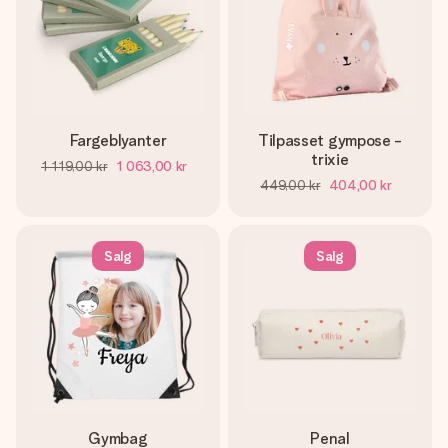
Fargeblyanter
Tilpasset gympose -
trixie
1 119,00 kr
1 063,00 kr
449,00 kr
404,00 kr
Salg
Salg
Gymbag
Penal