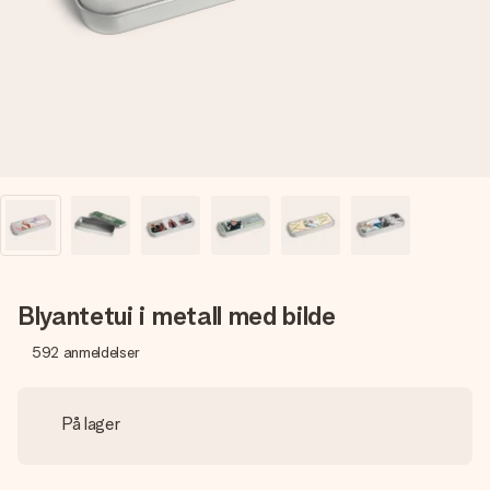
et bilde av dere eller en beskjed som virkelig berører
hjertet. Ikke noe tull, bare masse kjærlighet i øyeblikket.
Blyantetui i metall med bilde
592
anmeldelser
På lager