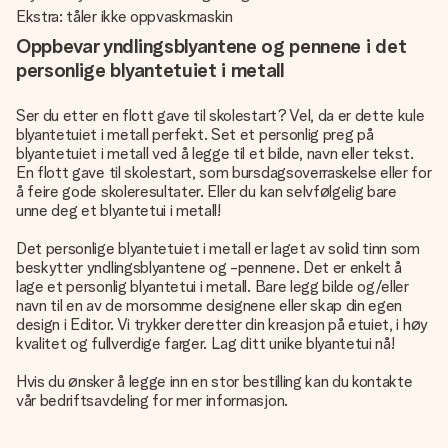
Ekstra: tåler ikke oppvaskmaskin
Oppbevar yndlingsblyantene og pennene i det
personlige blyantetuiet i metall
Ser du etter en flott gave til skolestart? Vel, da er dette kule
blyantetuiet i metall perfekt. Set et personlig preg på
blyantetuiet i metall ved å legge til et bilde, navn eller tekst.
En flott gave til skolestart, som bursdagsoverraskelse eller for
å feire gode skoleresultater. Eller du kan selvfølgelig bare
unne deg et blyantetui i metall!
Det personlige blyantetuiet i metall er laget av solid tinn som
beskytter yndlingsblyantene og -pennene. Det er enkelt å
lage et personlig blyantetui i metall. Bare legg bilde og/eller
navn til en av de morsomme designene eller skap din egen
design i Editor. Vi trykker deretter din kreasjon på etuiet, i høy
kvalitet og fullverdige farger. Lag ditt unike blyantetui nå!
Hvis du ønsker å legge inn en stor bestilling kan du kontakte
vår bedriftsavdeling for mer informasjon.