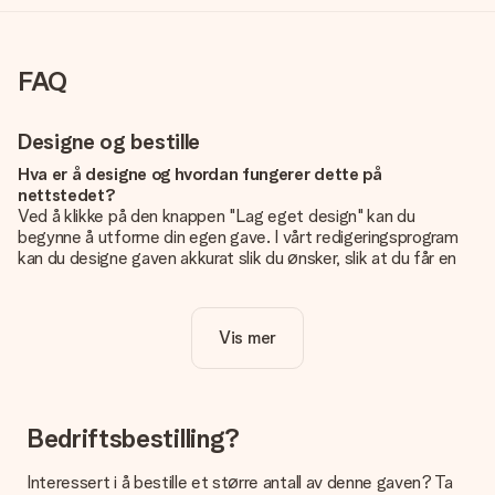
FAQ
Designe og bestille
Hva er å designe og hvordan fungerer dette på
nettstedet?
Ved å klikke på den knappen "Lag eget design" kan du
begynne å utforme din egen gave. I vårt redigeringsprogram
kan du designe gaven akkurat slik du ønsker, slik at du får en
personlig og unik gave. Du kan legge til egne bilder og/eller
tekst. Hvis du vil, kan du også velge et av våre kule design for
å gjøre gaven din helt unik.
Vis mer
Er eget design inkludert i prisen?
Prisen som vises på nettsiden inkluderer ditt unike design -
enkelt og greit!
Bedriftsbestilling?
Hvordan vet jeg om bildt mitt er av riktig kvalitet?
IVi vil være sikre på at du er helt fornøyd med gaven din.
Interessert i å bestille et større antall av denne gaven? Ta
Derfor er det viktig å bruke bilder av høy kvalitet. Hvis du er