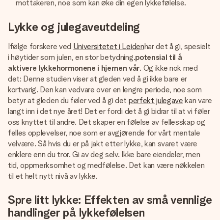
mottakeren, noe som kan øke din egen lykkefølelse.
Lykke og julegaveutdeling
Ifølge forskere ved
Universitetet i Leiden
har det å gi, spesielt
i høytider som julen, en stor betydning.
potensial til å
aktivere lykkehormonene i hjernen vår
. Og ikke nok med
det: Denne studien viser at gleden ved å gi ikke bare er
kortvarig. Den kan vedvare over en lengre periode, noe som
betyr at gleden du føler ved å gi det
perfekt julegave
kan vare
langt inn i det nye året! Det er fordi det å gi bidrar til at vi føler
oss knyttet til andre. Det skaper en følelse av fellesskap og
felles opplevelser, noe som er avgjørende for vårt mentale
velvære. Så hvis du er på jakt etter lykke, kan svaret være
enklere enn du tror. Gi av deg selv. Ikke bare eiendeler, men
tid, oppmerksomhet og medfølelse. Det kan være nøkkelen
til et helt nytt nivå av lykke.
Spre litt lykke: Effekten av små vennlige
handlinger på lykkefølelsen