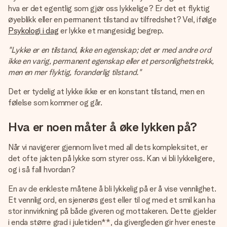
et bilde av dere eller en beskjed som virkelig berører
hva er det egentlig som gjør oss lykkelige? Er det et flyktig
hjertet. Ikke noe tull, bare masse kjærlighet i øyeblikket.
øyeblikk eller en permanent tilstand av tilfredshet? Vel, ifølge
Psykologi i dag
er lykke et mangesidig begrep.
"Lykke er en tilstand, ikke en egenskap; det er med andre ord
ikke en varig, permanent egenskap eller et personlighetstrekk,
men en mer flyktig, foranderlig tilstand."
Det er tydelig at lykke ikke er en konstant tilstand, men en
følelse som kommer og går.
Hva er noen måter å øke lykken på?
Når vi navigerer gjennom livet med all dets kompleksitet, er
det ofte jakten på lykke som styrer oss. Kan vi bli lykkeligere,
og i så fall hvordan?
En av de enkleste måtene å bli lykkelig på er å vise vennlighet.
Et vennlig ord, en sjenerøs gest eller til og med et smil kan ha
stor innvirkning på både giveren og mottakeren. Dette gjelder
i enda større grad i juletiden**, da givergleden gir hver eneste