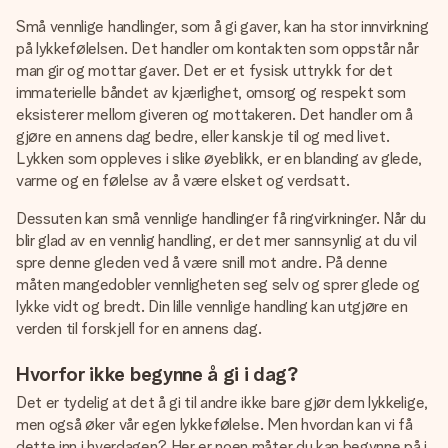
Små vennlige handlinger, som å gi gaver, kan ha stor innvirkning
på lykkefølelsen. Det handler om kontakten som oppstår når
man gir og mottar gaver. Det er et fysisk uttrykk for det
immaterielle båndet av kjærlighet, omsorg og respekt som
eksisterer mellom giveren og mottakeren. Det handler om å
gjøre en annens dag bedre, eller kanskje til og med livet.
Lykken som oppleves i slike øyeblikk, er en blanding av glede,
varme og en følelse av å være elsket og verdsatt.
Dessuten kan små vennlige handlinger få ringvirkninger. Når du
blir glad av en vennlig handling, er det mer sannsynlig at du vil
spre denne gleden ved å være snill mot andre. På denne
måten mangedobler vennligheten seg selv og sprer glede og
lykke vidt og bredt. Din lille vennlige handling kan utgjøre en
verden til forskjell for en annens dag.
Hvorfor ikke begynne å gi i dag?
Det er tydelig at det å gi til andre ikke bare gjør dem lykkelige,
men også øker vår egen lykkefølelse. Men hvordan kan vi få
dette inn i hverdagen? Her er noen måter du kan begynne på i