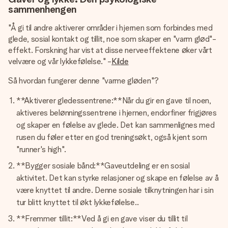
sammenhengen
"Å gi til andre aktiverer områder i hjernen som forbindes med
glede, sosial kontakt og tillit, noe som skaper en "varm glød"-
effekt. Forskning har vist at disse nerveeffektene øker vårt
velvære og vår lykkefølelse." -
Kilde
Så hvordan fungerer denne "varme gløden"?
**Aktiverer gledessentrene:**Når du gir en gave til noen,
aktiveres belønningssentrene i hjernen, endorfiner frigjøres
og skaper en følelse av glede. Det kan sammenlignes med
rusen du føler etter en god treningsøkt, også kjent som
"runner's high".
**Bygger sosiale bånd:**Gaveutdeling er en sosial
aktivitet. Det kan styrke relasjoner og skape en følelse av å
være knyttet til andre. Denne sosiale tilknytningen har i sin
tur blitt knyttet til økt lykkefølelse..
**Fremmer tillit:**Ved å gi en gave viser du tillit til