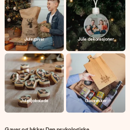
Julegaver
Jule dekorasjoner
Julesjokolade
Gaveesker
Gaver og lykke: Den psykologiske