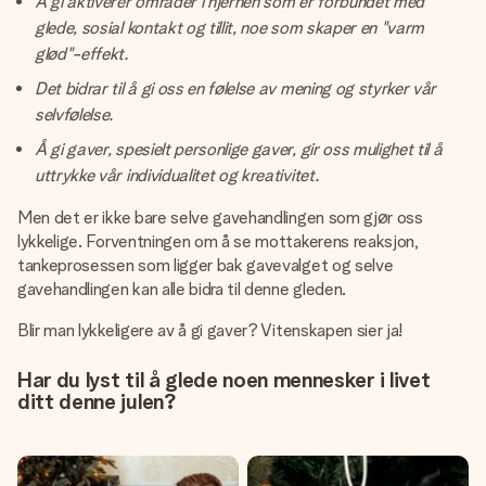
Å gi aktiverer områder i hjernen som er forbundet med
glede, sosial kontakt og tillit, noe som skaper en "varm
glød"-effekt.
Det bidrar til å gi oss en følelse av mening og styrker vår
selvfølelse.
Å gi gaver, spesielt personlige gaver, gir oss mulighet til å
uttrykke vår individualitet og kreativitet.
Men det er ikke bare selve gavehandlingen som gjør oss
lykkelige. Forventningen om å se mottakerens reaksjon,
tankeprosessen som ligger bak gavevalget og selve
gavehandlingen kan alle bidra til denne gleden.
Blir man lykkeligere av å gi gaver? Vitenskapen sier ja!
Har du lyst til å glede noen mennesker i livet
ditt denne julen?