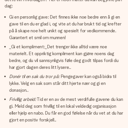
dag:
Gi en personlig gave: Det finnes ikke noe bedre enn å gi en
gave til en du er glad i, og vite at du har brukt tid og krefter
på å skape noe helt unikt og spesielt for vedkommende.
Garantert et smil om munnen!
_Gi et kompliment:_Det trenger ikke alltid være noe
materielt. Et oppriktig kompliment kan gjøre noens dag
bedre, og du vil sannsynligvis føle deg godt tilpas fordi du
har gjort dagen deres litt lysere..
Donér til en sak du tror på:
Pengegaver kan også bidra til
lykke. Velg en sak som står ditt hjerte nær og gi en
donasjon..
Frivillig arbeid:
Tid er en av de mest verdifulle gavene du kan
gi. Meld deg som frivillig til en lokal veldedig organisasjon
eller hjelp en nabo. Du får en god følelse når du vet at du har
gjort en positiv forskjell..