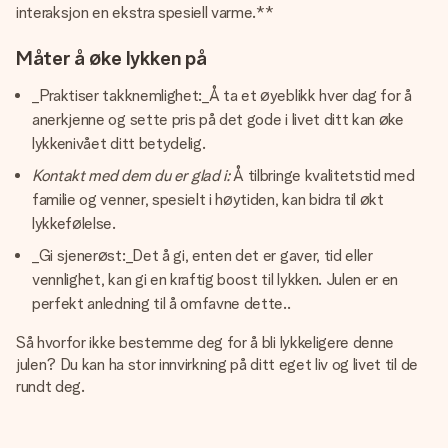
interaksjon en ekstra spesiell varme.**
Måter å øke lykken på
_Praktiser takknemlighet:_Å ta et øyeblikk hver dag for å
anerkjenne og sette pris på det gode i livet ditt kan øke
lykkenivået ditt betydelig.
Kontakt med dem du er glad i:
Å tilbringe kvalitetstid med
familie og venner, spesielt i høytiden, kan bidra til økt
lykkefølelse.
_Gi sjenerøst:_Det å gi, enten det er gaver, tid eller
vennlighet, kan gi en kraftig boost til lykken. Julen er en
perfekt anledning til å omfavne dette..
Så hvorfor ikke bestemme deg for å bli lykkeligere denne
julen? Du kan ha stor innvirkning på ditt eget liv og livet til de
rundt deg.