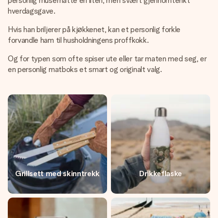
personlig musematte en liten, men svært gjennomtenkt
hverdagsgave.
Hvis han briljerer på kjøkkenet, kan et personlig forkle
forvandle ham til husholdningens proffkokk.
Og for typen som ofte spiser ute eller tar maten med seg, er
en personlig matboks et smart og originalt valg.
Grillsett med skinntrekk
Drikkeflaske