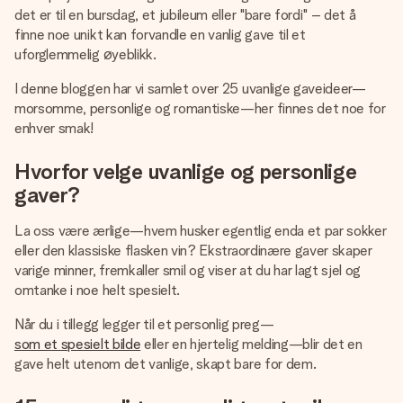
et bilde av dere eller en beskjed som virkelig berører
det er til en bursdag, et jubileum eller "bare fordi" – det å
hjertet. Ikke noe tull, bare masse kjærlighet i øyeblikket.
finne noe unikt kan forvandle en vanlig gave til et
uforglemmelig øyeblikk.
I denne bloggen har vi samlet over 25 uvanlige gaveideer—
morsomme, personlige og romantiske—her finnes det noe for
enhver smak!
Hvorfor velge uvanlige og personlige
gaver?
La oss være ærlige—hvem husker egentlig enda et par sokker
eller den klassiske flasken vin? Ekstraordinære gaver skaper
varige minner, fremkaller smil og viser at du har lagt sjel og
omtanke i noe helt spesielt.
Når du i tillegg legger til et personlig preg—
som et spesielt bilde
eller en hjertelig melding—blir det en
gave helt utenom det vanlige, skapt bare for dem.