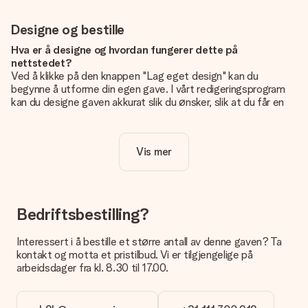
Designe og bestille
Hva er å designe og hvordan fungerer dette på
nettstedet?
Ved å klikke på den knappen "Lag eget design" kan du
begynne å utforme din egen gave. I vårt redigeringsprogram
kan du designe gaven akkurat slik du ønsker, slik at du får en
personlig og unik gave. Du kan legge til egne bilder og/eller
tekst. Hvis du vil, kan du også velge et av våre kule design for
å gjøre gaven din helt unik.
Vis mer
Er eget design inkludert i prisen?
Prisen som vises på nettsiden inkluderer ditt unike design -
enkelt og greit!
Bedriftsbestilling?
Hvordan vet jeg om bildt mitt er av riktig kvalitet?
IVi vil være sikre på at du er helt fornøyd med gaven din.
Interessert i å bestille et større antall av denne gaven? Ta
Derfor er det viktig å bruke bilder av høy kvalitet. Hvis du er
kontakt og motta et pristilbud. Vi er tilgjengelige på
usikker på kvaliteten på bildet ditt, kan du kontakte vår
arbeidsdager fra kl. 8.30 til 17.00.
kundeservice og legge ved bildet ditt sammen med gaven du
er interessert i å bestille. De kan da sjekke kvaliteten for deg!