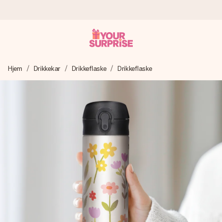
Bestill i dag, sendes innen 1 virkedag
Hjem
Drikkekar
Drikkeflaske
Drikkeflaske
Vi lager dine gaver med omtanke og sender den avgårde så
raskt som mulig - slik at du kan gi gaven i tide, når den betyr
aller mest.
4,5 (basert på +15 000 anmeldelser)
Gavene våre inspirerer. Kundene gir oss 4,5 på Google
Reviews.
Gratis kort med hilsen
Lag noe unikt med bare noen få steg - med hennes navn,