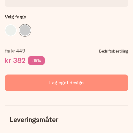
Velg farge
fra
kr 449
Bedriftsbestilling
kr 382
-15%
Lag eget design
Leveringsmåter