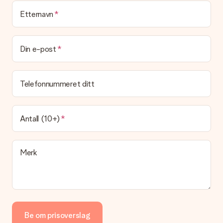
Etternavn
Leveringstid, leveringsalternativer og frakt
Kan jeg velge en leveringsdato?
Det er ikke mulig å velge en bestemt leveringsdato.
Din e-post
Hva er leveringstiden og når mottar jeg gaven min?
Leveringstiden er indikert på produktsiden til gaven. Du kan
Telefonnummeret ditt
stole på at vår operatør leverer gaven din denne dagen.
Hvilke leveringsalternativer kan jeg velge mellom?
For tiden er det ikke mulig å velge et leveringsalternativ.
Antall (10+)
Gaven du bestiller sendes enten som en pakke eller som
postbokslevering. Vil du vite hvilket alternativ bestillingen din
faller inn under? Ta kontakt med vår kundeservice.
Merk
Betaling
Hvordan kan jeg betale bestillingen min?
Vi tilbyr følgende betalingsmåter: Paypal, kredittkort, faktura
via Klarna eller overføring via nettbanken. Ved overføring via
nettbanken vil levering av gaven din skje opptil 3 dager
senere. Dette er fordi det kan ta opptil 3 dager før betalingen
Be om prisoverslag