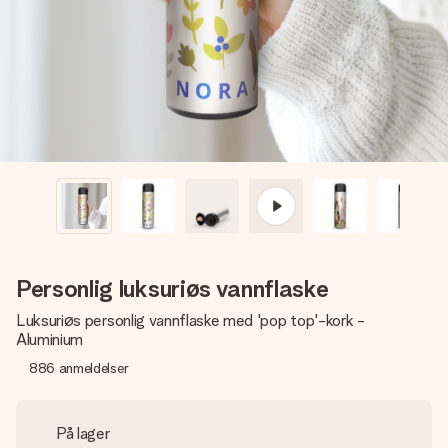
et bilde av dere eller en beskjed som virkelig berører
hjertet. Ikke noe tull, bare masse kjærlighet i øyeblikket.
Personlig luksuriøs vannflaske
Luksuriøs personlig vannflaske med 'pop top'-kork -
Aluminium
886
anmeldelser
På lager