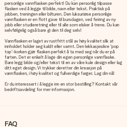
personlige vannflasken perfekt
! Du kan personlig tilpasse
flasken ved å legge til bilde, navn eller tekst. Praktisk på
jobben, treningen eller bilturen. Den luksuriøse personlige
vannflasken er en flott gave til bursdagen, ved feiring av ny
jobb eller studieretning eller til alle som elsker å trene. Du kan
selvfølgelig også bare gi den til deg selv!
Vannflasken er laget av rustfritt stål av høy kvalitet slik at
innholdet holder seg kaldt eller varmt. Den lekkasjesikre 'pop
top'-korken gjør flasken perfekt å ta med seg når du er på
farten. Det er enkelt å lage din egen personlige vannflaske.
Bare legg bilde og/eller tekst til en av våre kule design eller lag
ditt eget design. Vi trykker deretter din kreasjon på
vannflasken, i høy kvalitet og fullverdige farger. Lag din nå!
Er du interessert i å legge inn en stor bestilling? Kontakt vår
bedriftsavdeling for mer informasjon.
FAQ