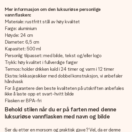
Mer informasjon om den luksuriøse personlige
vannflasken:
Materiale: rustfritt stål av høy kvalitet
Farge: aluminium
Høyde: 24 cm
Diameter: 6,5 cm
Kapasitet: 500 ml
Personlig tilpasset: med bilde, tekst og/eller logo
Trykk: høy kvalitet i fullverdige farger
Termos: holder drikken kald i 24 timer og varm i 12 timer
Ekstra: lekkasjesikker med dobbel konstruksjon, vi anbefaler
håndvask
For å garantere den beste kvaliteten på utskriften anbefales
ikke å laste opp et svart-hvitt bilde
Flasken er BPA-fri
Behold stilen når du er på farten med denne
luksuriøse vannflasken med navn og bilde
Ser du etter en morsom og praktisk gave? Vel, da er denne