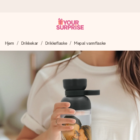
Bestill i dag, sendes innen 1 virkedag
Hjem
Drikkekar
Drikkeflaske
Mepal vannflaske
Vi lager dine gaver med omtanke og sender den avgårde så
raskt som mulig - slik at du kan gi gaven i tide, når den betyr
aller mest.
4,5 (basert på +15 000 anmeldelser)
Gavene våre inspirerer. Kundene gir oss 4,5 på Google
Reviews.
Gratis kort med hilsen
Lag noe unikt med bare noen få steg - med hennes navn,