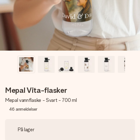
et bilde av dere eller en beskjed som virkelig berører
hjertet. Ikke noe tull, bare masse kjærlighet i øyeblikket.
Mepal Vita-flasker
Mepal vannflaske - Svart - 700 ml
46
anmeldelser
På lager