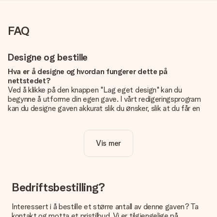
FAQ
Designe og bestille
Hva er å designe og hvordan fungerer dette på
nettstedet?
Ved å klikke på den knappen "Lag eget design" kan du
begynne å utforme din egen gave. I vårt redigeringsprogram
kan du designe gaven akkurat slik du ønsker, slik at du får en
personlig og unik gave. Du kan legge til egne bilder og/eller
tekst. Hvis du vil, kan du også velge et av våre kule design for
å gjøre gaven din helt unik.
Vis mer
Er eget design inkludert i prisen?
Prisen som vises på nettsiden inkluderer ditt unike design -
enkelt og greit!
Bedriftsbestilling?
Hvordan vet jeg om bildt mitt er av riktig kvalitet?
IVi vil være sikre på at du er helt fornøyd med gaven din.
Interessert i å bestille et større antall av denne gaven? Ta
Derfor er det viktig å bruke bilder av høy kvalitet. Hvis du er
kontakt og motta et pristilbud. Vi er tilgjengelige på