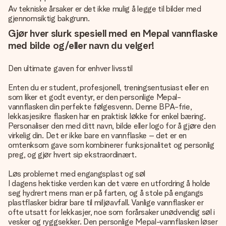
Av tekniske årsaker er det ikke mulig å legge til bilder med
gjennomsiktig bakgrunn.
Gjør hver slurk spesiell med en Mepal vannflaske
med bilde og/eller navn du velger!
Den ultimate gaven for enhver livsstil
Enten du er student, profesjonell, treningsentusiast eller en
som liker et godt eventyr, er den personlige Mepal-
vannflasken din perfekte følgesvenn. Denne BPA-frie,
lekkasjesikre flasken har en praktisk løkke for enkel bæring.
Personaliser den med ditt navn, bilde eller logo for å gjøre den
virkelig din. Det er ikke bare en vannflaske – det er en
omtenksom gave som kombinerer funksjonalitet og personlig
preg, og gjør hvert sip ekstraordinært.
Løs problemet med engangsplast og søl
I dagens hektiske verden kan det være en utfordring å holde
seg hydrert mens man er på farten, og å stole på engangs
plastflasker bidrar bare til miljøavfall. Vanlige vannflasker er
ofte utsatt for lekkasjer, noe som forårsaker unødvendig søl i
vesker og ryggsekker. Den personlige Mepal-vannflasken løser