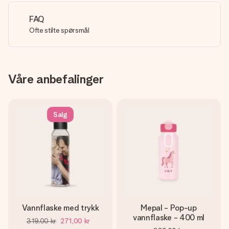
FAQ
Ofte stilte spørsmål
Våre anbefalinger
Salg
Vannflaske med trykk
Mepal - Pop-up
vannflaske - 400 ml
319,00 kr
271,00 kr