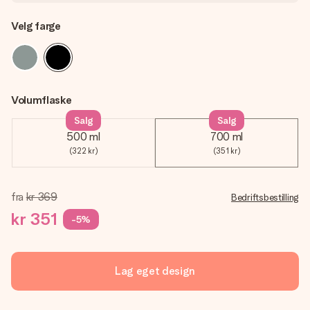
Velg farge
Volumflaske
Salg
Salg
500 ml
700 ml
(322 kr)
(351 kr)
fra
kr 369
Bedriftsbestilling
kr 351
-5%
Lag eget design