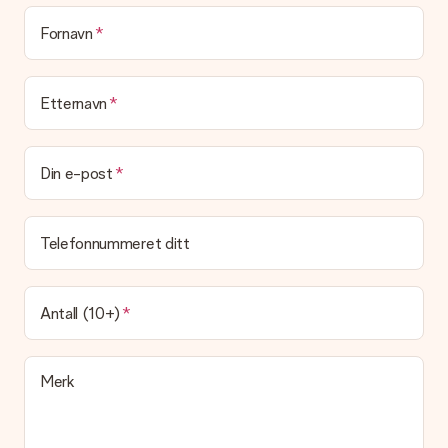
Blir gaven min pakket inn?
(Foreløpig) tilbyr vi ikke denne tjenesten. Vi leverer våre gaver
Fornavn
i en festlig gaveekse. Det betyr at din gave er klar til å bli gitt
bort, eller at den kan sendes direkte til mottakeren.
Etternavn
Leveringstid, leveringsalternativer og frakt
Kan jeg velge en leveringsdato?
Det er ikke mulig å velge en bestemt leveringsdato.
Din e-post
Hva er leveringstiden og når mottar jeg gaven min?
Leveringstiden er indikert på produktsiden til gaven. Du kan
Telefonnummeret ditt
stole på at vår operatør leverer gaven din denne dagen.
Hvilke leveringsalternativer kan jeg velge mellom?
For tiden er det ikke mulig å velge et leveringsalternativ.
Antall (10+)
Gaven du bestiller sendes enten som en pakke eller som
postbokslevering. Vil du vite hvilket alternativ bestillingen din
faller inn under? Ta kontakt med vår kundeservice.
Merk
Betaling
Hvordan kan jeg betale bestillingen min?