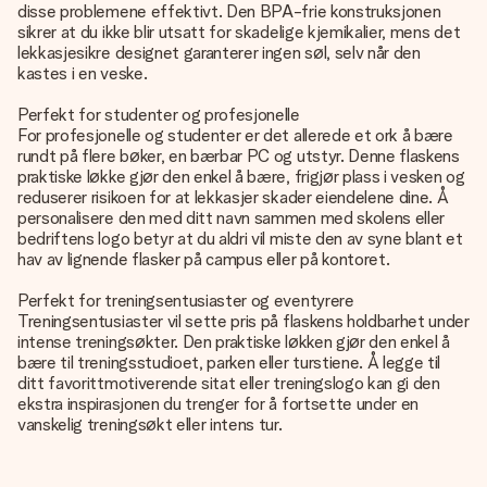
disse problemene effektivt. Den BPA-frie konstruksjonen
sikrer at du ikke blir utsatt for skadelige kjemikalier, mens det
lekkasjesikre designet garanterer ingen søl, selv når den
kastes i en veske.
Perfekt for studenter og profesjonelle
For profesjonelle og studenter er det allerede et ork å bære
rundt på flere bøker, en bærbar PC og utstyr. Denne flaskens
praktiske løkke gjør den enkel å bære, frigjør plass i vesken og
reduserer risikoen for at lekkasjer skader eiendelene dine. Å
personalisere den med ditt navn sammen med skolens eller
bedriftens logo betyr at du aldri vil miste den av syne blant et
hav av lignende flasker på campus eller på kontoret.
Perfekt for treningsentusiaster og eventyrere
Treningsentusiaster vil sette pris på flaskens holdbarhet under
intense treningsøkter. Den praktiske løkken gjør den enkel å
bære til treningsstudioet, parken eller turstiene. Å legge til
ditt favorittmotiverende sitat eller treningslogo kan gi den
ekstra inspirasjonen du trenger for å fortsette under en
vanskelig treningsøkt eller intens tur.