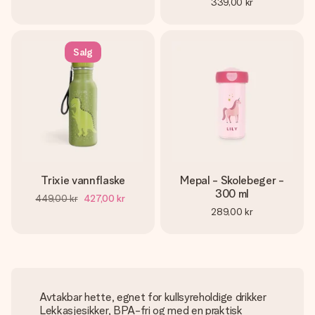
339,00 kr
Salg
Trixie vannflaske
Mepal - Skolebeger -
300 ml
449,00 kr
427,00 kr
289,00 kr
Avtakbar hette, egnet for kullsyreholdige drikker
Lekkasjesikker, BPA-fri og med en praktisk