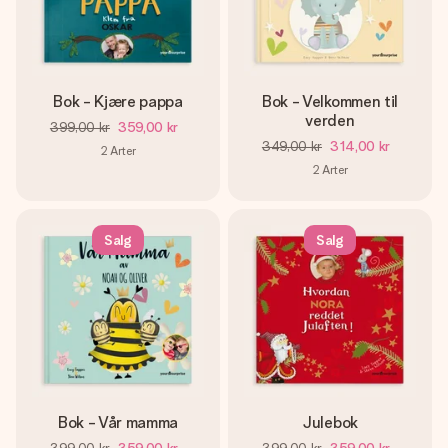
et bilde av dere eller en beskjed som virkelig berører
hjertet. Ikke noe tull, bare masse kjærlighet i øyeblikket.
Bok - Kjære pappa
Bok - Velkommen til
verden
399,00 kr
359,00 kr
349,00 kr
314,00 kr
2
Arter
2
Arter
Salg
Salg
Bok - Vår mamma
Julebok