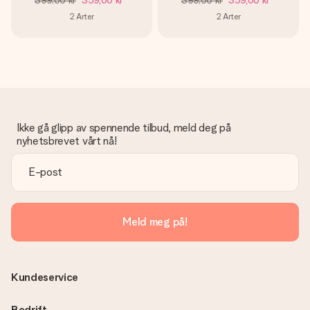
399,00 kr
359,00 kr
399,00 kr
359,00 kr
2
Arter
2
Arter
Ikke gå glipp av spennende tilbud, meld deg på
nyhetsbrevet vårt nå!
Meld meg på!
Kundeservice
Bedrift