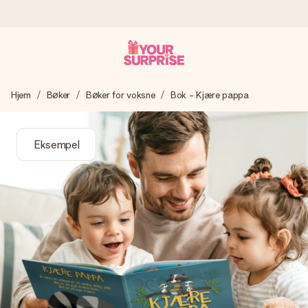
Bestill i dag, sendes innen 1 virkedag
Hjem
Bøker
Bøker for voksne
Bok - Kjære pappa
Vi lager dine gaver med omtanke og sender den avgårde så
raskt som mulig - slik at du kan gi gaven i tide, når den betyr
aller mest.
Eksempel
4,5 (basert på +15 000 anmeldelser)
Gavene våre inspirerer. Kundene gir oss 4,5 på Google
Reviews.
Gratis kort med hilsen
Lag noe unikt med bare noen få steg - med hennes navn,