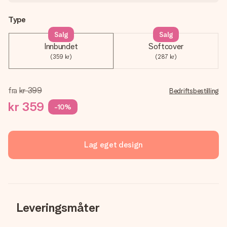
Type
Salg
Salg
Innbundet
Softcover
(359 kr)
(287 kr)
fra
kr 399
Bedriftsbestilling
kr 359
-10%
Lag eget design
Leveringsmåter