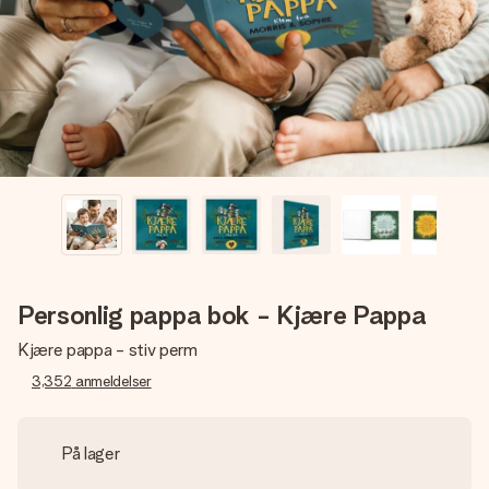
et bilde av dere eller en beskjed som virkelig berører
hjertet. Ikke noe tull, bare masse kjærlighet i øyeblikket.
Personlig pappa bok - Kjære Pappa
Kjære pappa - stiv perm
3,352
anmeldelser
På lager