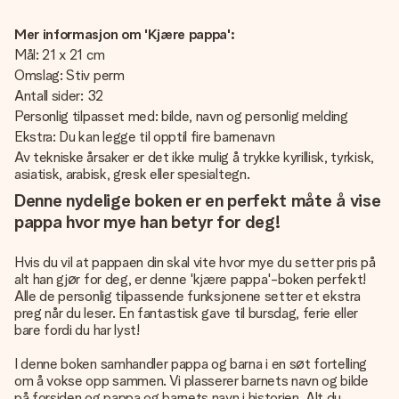
Mer informasjon om 'Kjære pappa':
Mål: 21 x 21 cm
Omslag: Stiv perm
Antall sider: 32
Personlig tilpasset med: bilde, navn og personlig melding
Ekstra: Du kan legge til opptil fire barnenavn
Av tekniske årsaker er det ikke mulig å trykke kyrillisk, tyrkisk,
asiatisk, arabisk, gresk eller spesialtegn.
Denne nydelige boken er en perfekt måte å vise
pappa hvor mye han betyr for deg!
Hvis du vil at pappaen din skal vite hvor mye du setter pris på
alt han gjør for deg, er denne 'kjære pappa'-boken perfekt!
Alle de personlig tilpassende funksjonene setter et ekstra
preg når du leser. En fantastisk gave til bursdag, ferie eller
bare fordi du har lyst!
I denne boken samhandler pappa og barna i en søt fortelling
om å vokse opp sammen. Vi plasserer barnets navn og bilde
på forsiden og pappa og barnets navn i historien. Alt du