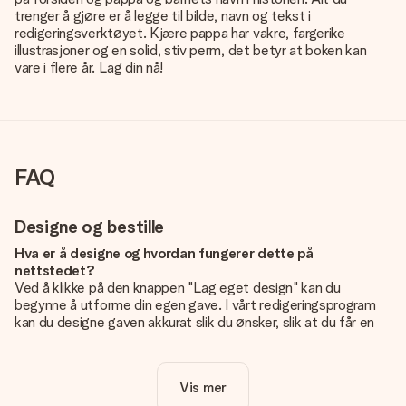
trenger å gjøre er å legge til bilde, navn og tekst i
redigeringsverktøyet. Kjære pappa har vakre, fargerike
illustrasjoner og en solid, stiv perm, det betyr at boken kan
vare i flere år. Lag din nå!
FAQ
Designe og bestille
Hva er å designe og hvordan fungerer dette på
nettstedet?
Ved å klikke på den knappen "Lag eget design" kan du
begynne å utforme din egen gave. I vårt redigeringsprogram
kan du designe gaven akkurat slik du ønsker, slik at du får en
personlig og unik gave. Du kan legge til egne bilder og/eller
tekst. Hvis du vil, kan du også velge et av våre kule design for
å gjøre gaven din helt unik.
Vis mer