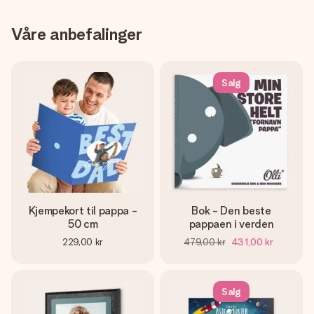
Våre anbefalinger
Salg
Kjempekort til pappa -
Bok - Den beste
50 cm
pappaen i verden
229,00 kr
479,00 kr
431,00 kr
Salg