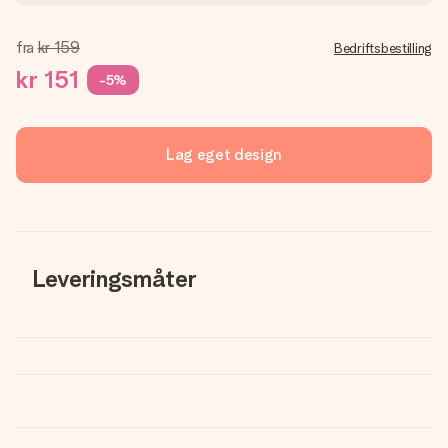
fra
kr 159
Bedriftsbestilling
kr 151
-5%
Lag eget design
Leveringsmåter