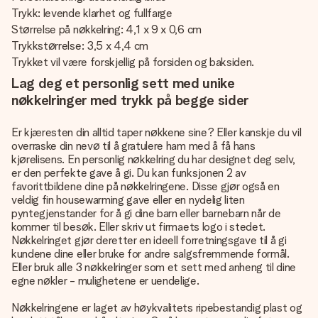
Trykk: levende klarhet og fullfarge
Størrelse på nøkkelring: 4,1 x 9 x 0,6 cm
Trykkstørrelse: 3,5 x 4,4 cm
Trykket vil være forskjellig på forsiden og baksiden.
Lag deg et personlig sett med unike
nøkkelringer med trykk på begge sider
Er kjæresten din alltid taper nøkkene sine? Eller kanskje du vil
overraske din nevø til å gratulere ham med å få hans
kjørelisens. En
personlig nøkkelring
du har designet deg selv,
er den perfekte gave å gi. Du kan funksjonen 2 av
favorittbildene dine på nøkkelringene. Disse gjør også en
veldig fin housewarming gave eller en nydelig liten
pyntegjenstander for å gi dine barn eller barnebarn når de
kommer til besøk. Eller skriv ut firmaets logo i stedet.
Nøkkelringet gjør deretter en ideell forretningsgave til å gi
kundene dine eller bruke for andre salgsfremmende formål.
Eller bruk alle 3 nøkkelringer som et sett med anheng til dine
egne nøkler - mulighetene er uendelige.
Nøkkelringene er laget av høykvalitets ripebestandig plast og