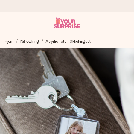
Bestill i dag, sendes innen 1 virkedag
Hjem
Nøkkelring
Acyrlic foto nøkkelringset
Vi lager dine gaver med omtanke og sender den avgårde så
raskt som mulig - slik at du kan gi gaven i tide, når den betyr
aller mest.
4,5 (basert på +15 000 anmeldelser)
Gavene våre inspirerer. Kundene gir oss 4,5 på Google
Reviews.
Gratis kort med hilsen
Lag noe unikt med bare noen få steg - med hennes navn,