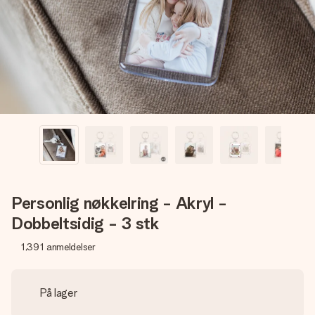
et bilde av dere eller en beskjed som virkelig berører
hjertet. Ikke noe tull, bare masse kjærlighet i øyeblikket.
Personlig nøkkelring - Akryl -
Dobbeltsidig - 3 stk
1,391
anmeldelser
På lager