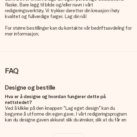
flaske. Bare legg til bilde og/eller navn i vårt
redigeringsverktøy. Vi trykker deretter din kreasjon i høy
kvalitet og fullverdige farger. Lag din nå!
For større bestillinger kan du kontakte vår bedriftsavdeling for
mer informasjon.
FAQ
Designe og bestille
Hva er å designe og hvordan fungerer dette på
nettstedet?
Ved å klikke på den knappen "Lag eget design" kan du
begynne å utforme din egen gave. I vårt redigeringsprogram
kan du designe gaven akkurat slik du ønsker, slik at du får en
personlig og unik gave. Du kan legge til egne bilder og/eller
tekst. Hvis du vil, kan du også velge et av våre kule design for