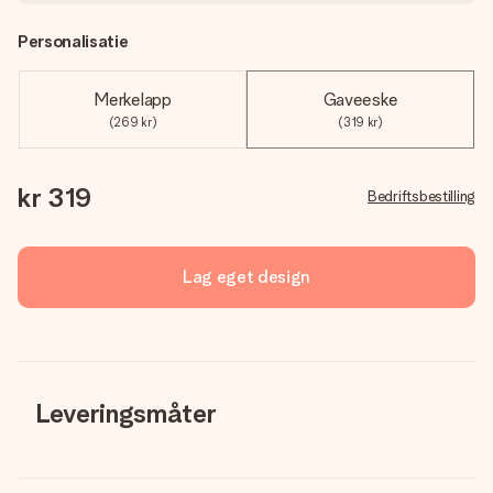
Personalisatie
Merkelapp
Gaveeske
(269 kr)
(319 kr)
kr 319
Bedriftsbestilling
Lag eget design
Leveringsmåter