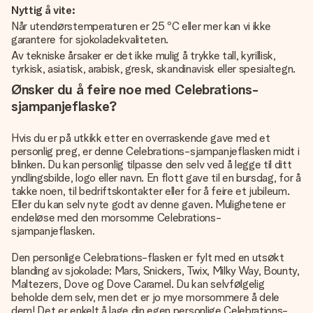
Nyttig å vite:
Når utendørstemperaturen er 25 ºC eller mer kan vi ikke
garantere for sjokoladekvaliteten.
Av tekniske årsaker er det ikke mulig å trykke tall, kyrillisk,
tyrkisk, asiatisk, arabisk, gresk, skandinavisk eller spesialtegn.
Ønsker du å feire noe med Celebrations-
sjampanjeflaske?
Hvis du er på utkikk etter en overraskende gave med et
personlig preg, er denne Celebrations-sjampanjeflasken midt i
blinken. Du kan personlig tilpasse den selv ved å legge til ditt
yndlingsbilde, logo eller navn. En flott gave til en bursdag, for å
takke noen, til bedriftskontakter eller for å feire et jubileum.
Eller du kan selv nyte godt av denne gaven. Mulighetene er
endeløse med den morsomme Celebrations-
sjampanjeflasken.
Den personlige Celebrations-flasken er fylt med en utsøkt
blanding av sjokolade; Mars, Snickers, Twix, Milky Way, Bounty,
Maltezers, Dove og Dove Caramel. Du kan selvfølgelig
beholde dem selv, men det er jo mye morsommere å dele
dem! Det er enkelt å lage din egen personlige Celebrations-