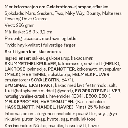
Mer informasjon om Celebrations-sjampanjeflaske:
Sjokolade: Mars, Snickers, Twix, Milky Way, Bounty, Maltezers,
Dove og Dove Caramel
Vekt: 296 gram
Mål flaske: 28,3 x 9,2 cm
Personlig tilpasset: med navn og bilde
Trykk: høy kvalitet i fullverdige farger
Skrifttypen kan ikke endres
Ingredienser
: sukker, glukosesirup, kakaosmør,
SKUMMETMELKPULVER
, kakaomasse, smørfett (
MELK
),
LAKTOSE
, palmeolje,
PEANØTTER
, kokosnøtt, mysepulver
(
MELK
),
HVETEMEL
, solsikkeolje,
HELMELKPULVER
,
emulgatorer (
SOYALECITIN
, E471),
BYGGMALTEKSTRAKT
, kakao med lavt fettinnhold, salt,
fuktighetsgivende middel (glyserol),
EGGPROTEINPULVER
,
naturlig vaniljeekstrakt, hevemidler (E341, E500, E501),
MELKEPROTEIN
,
HVETEGLUTEN
. (Kan inneholde:
HASSELNØTT
,
MANDEL
,
HAVRE
). Minst 25 % kakao
Informasjon om allergener: inneholder peanøtter, soya, gryn
inklusive gluten, bygg, hvete, egg, melk, laktose
Kan inneholde: Nøtter, mandler, hasselnøtt, havre