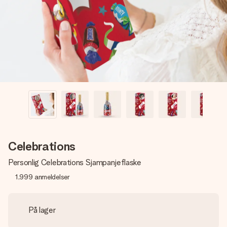
et bilde av dere eller en beskjed som virkelig berører
hjertet. Ikke noe tull, bare masse kjærlighet i øyeblikket.
Celebrations
Personlig Celebrations Sjampanjeflaske
1,999
anmeldelser
På lager