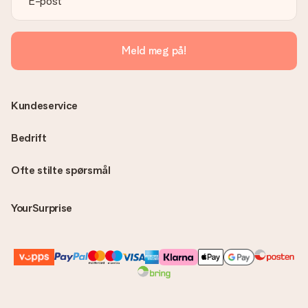
på din MySurprise-konto. Dette betyr at du enkelt og trygt
kan få gaven levert direkte til mottakeren - noe som gjør det
til en ekte overraskelse!
Meld meg på!
Kundeservice
Bedrift
Ofte stilte spørsmål
YourSurprise