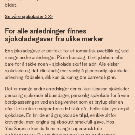
bildet.
Se våre sjokolader >>>
For alle anledninger finnes
sjokoladegaver fra ulike merker
En sjokoladegave er perfekt for et romantisk øyeblikk og ved
mange andre anledninger. På en bursdag, til et jubileum eller
bare for å takke noen - sjokolade skuffer aldri. Alle elsker
sjokolade og det blir stadig mer vanlig å gi personlig sjokolade i
anledning fødselen, slik kan du kunngjøre barnets kjønn.
Det er mange andre anledninger der du kan tilpasse sjokolade:
personlig sjokolade til bursdager, personlig sjokolade for å vise
bordplasseringen ved en begivenhet som et bryllup eller en
dåp. Det er ikke mulighetene det står på - heller ikke lysten på
sjokolade. En fin idé er å gi sjokolade til jul, en ikke altfor
krevende, men original og absolutt smakfull-gave. Hos
YourSurprise kan du finne mange supersmakfulle