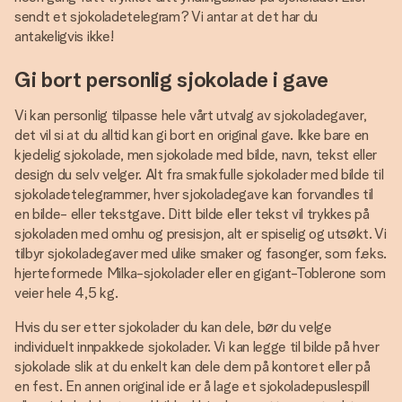
sendt et sjokoladetelegram? Vi antar at det har du
antakeligvis ikke!
Gi bort personlig sjokolade i gave
Vi kan personlig tilpasse hele vårt utvalg av sjokoladegaver,
det vil si at du alltid kan gi bort en original gave. Ikke bare en
kjedelig sjokolade, men sjokolade med bilde, navn, tekst eller
design du selv velger. Alt fra smakfulle sjokolader med bilde til
sjokoladetelegrammer, hver sjokoladegave kan forvandles til
en bilde- eller tekstgave. Ditt bilde eller tekst vil trykkes på
sjokoladen med omhu og presisjon, alt er spiselig og utsøkt. Vi
tilbyr sjokoladegaver med ulike smaker og fasonger, som f.eks.
hjerteformede Milka-sjokolader eller en gigant-Toblerone som
veier hele 4,5 kg.
Hvis du ser etter sjokolader du kan dele, bør du velge
individuelt innpakkede sjokolader. Vi kan legge til bilde på hver
sjokolade slik at du enkelt kan dele dem på kontoret eller på
en fest. En annen original ide er å lage et sjokoladepuslespill