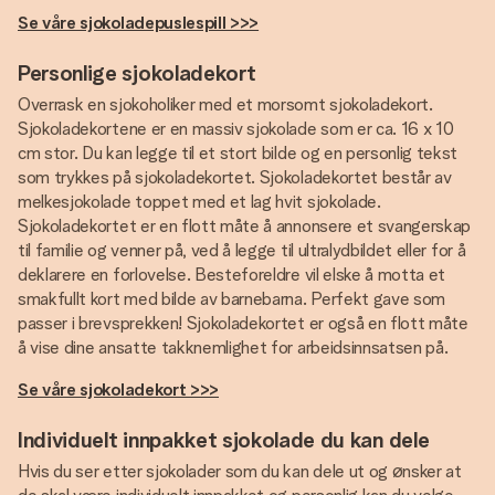
Se våre sjokoladepuslespill >>>
Personlige sjokoladekort
Overrask en sjokoholiker med et morsomt sjokoladekort.
Sjokoladekortene er en massiv sjokolade som er ca. 16 x 10
cm stor. Du kan legge til et stort bilde og en personlig tekst
som trykkes på sjokoladekortet. Sjokoladekortet består av
melkesjokolade toppet med et lag hvit sjokolade.
Sjokoladekortet er en flott måte å annonsere et svangerskap
til familie og venner på, ved å legge til ultralydbildet eller for å
deklarere en forlovelse. Besteforeldre vil elske å motta et
smakfullt kort med bilde av barnebarna. Perfekt gave som
passer i brevsprekken! Sjokoladekortet er også en flott måte
å vise dine ansatte takknemlighet for arbeidsinnsatsen på.
Se våre sjokoladekort >>>
Individuelt innpakket sjokolade du kan dele
Hvis du ser etter sjokolader som du kan dele ut og ønsker at