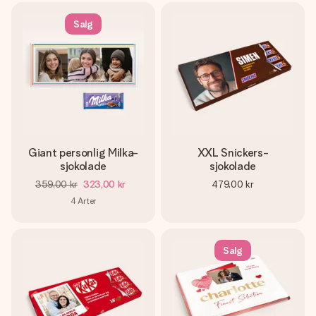
Salg
Giant personlig Milka-
XXL Snickers-
sjokolade
sjokolade
359,00 kr
323,00 kr
479,00 kr
4
Arter
Salg