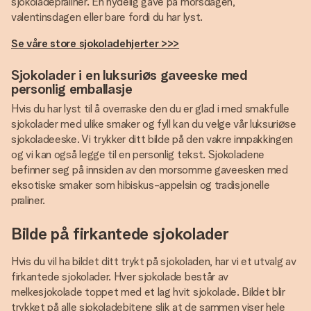
sjokoladepraliner. En nydelig gave på morsdagen,
valentinsdagen eller bare fordi du har lyst.
Se våre store sjokoladehjerter >>>
Sjokolader i en luksuriøs gaveeske med
personlig emballasje
Hvis du har lyst til å overraske den du er glad i med smakfulle
sjokolader med ulike smaker og fyll kan du velge vår luksuriøse
sjokoladeeske. Vi trykker ditt bilde på den vakre innpakkingen
og vi kan også legge til en personlig tekst. Sjokoladene
befinner seg på innsiden av den morsomme gaveesken med
eksotiske smaker som hibiskus-appelsin og tradisjonelle
praliner.
Bilde på firkantede sjokolader
Hvis du vil ha bildet ditt trykt på sjokoladen, har vi et utvalg av
firkantede sjokolader. Hver sjokolade består av
melkesjokolade toppet med et lag hvit sjokolade. Bildet blir
trykket på alle sjokoladebitene slik at de sammen viser hele