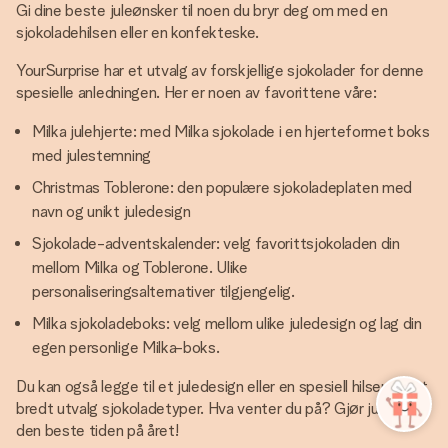
Gi dine beste juleønsker til noen du bryr deg om med en
sjokoladehilsen eller en konfekteske.
YourSurprise har et utvalg av forskjellige sjokolader for denne
spesielle anledningen. Her er noen av favorittene våre:
Milka julehjerte: med Milka sjokolade i en hjerteformet boks
med julestemning
Christmas Toblerone: den populære sjokoladeplaten med
navn og unikt juledesign
Sjokolade-adventskalender: velg favorittsjokoladen din
mellom Milka og Toblerone. Ulike
personaliseringsalternativer tilgjengelig.
Milka sjokoladeboks: velg mellom ulike juledesign og lag din
egen personlige Milka-boks.
Du kan også legge til et juledesign eller en spesiell hilsen på et
bredt utvalg sjokoladetyper. Hva venter du på? Gjør julen til
den beste tiden på året!