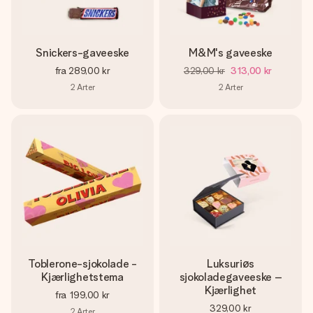
Snickers-gaveeske
M&M's gaveeske
fra
289,00 kr
329,00 kr
313,00 kr
2
Arter
2
Arter
Toblerone-sjokolade -
Luksuriøs
Kjærlighetstema
sjokoladegaveeske –
Kjærlighet
fra
199,00 kr
329,00 kr
2
Arter