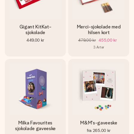
Gigant KitKat-
Merci-sjokolade med
sjokolade
hilsen kort
449,00 kr
479,00 kr
455,00 kr
3
Arter
Milka Favourites
M&M's-gaveeske
sjokolade gaveeske
fra
265,00 kr