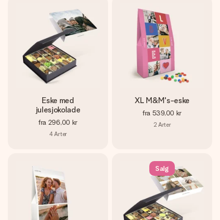
Eske med
XL M&M's-eske
julesjokolade
fra
539,00 kr
fra
296,00 kr
2
Arter
4
Arter
Salg