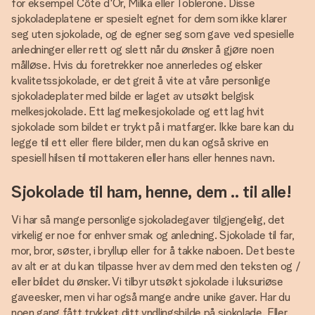
for eksempel Côte d'Or, Milka eller Toblerone. Disse
sjokoladeplatene er spesielt egnet for dem som ikke klarer
seg uten sjokolade, og de egner seg som gave ved spesielle
anledninger eller rett og slett når du ønsker å gjøre noen
målløse. Hvis du foretrekker noe annerledes og elsker
kvalitetssjokolade, er det greit å vite at våre personlige
sjokoladeplater med bilde er laget av utsøkt belgisk
melkesjokolade. Ett lag melkesjokolade og ett lag hvit
sjokolade som bildet er trykt på i matfarger. Ikke bare kan du
legge til ett eller flere bilder, men du kan også skrive en
spesiell hilsen til mottakeren eller hans eller hennes navn.
Sjokolade til ham, henne, dem .. til alle!
Vi har så mange personlige sjokoladegaver tilgjengelig, det
virkelig er noe for enhver smak og anledning. Sjokolade til far,
mor, bror, søster, i bryllup eller for å takke naboen. Det beste
av alt er at du kan tilpasse hver av dem med den teksten og /
eller bildet du ønsker. Vi tilbyr utsøkt sjokolade i luksuriøse
gaveesker, men vi har også mange andre unike gaver. Har du
noen gang fått trykket ditt yndlingsbilde på sjokolade. Eller