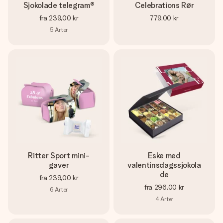
Sjokolade telegram®
Celebrations Rør
fra
239,00 kr
779,00 kr
5
Arter
Ritter Sport mini-
Eske med
gaver
valentinsdagssjokola
de
fra
239,00 kr
fra
296,00 kr
6
Arter
4
Arter