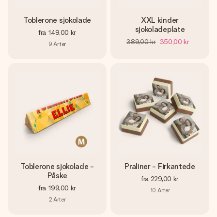
Toblerone sjokolade
XXL kinder
sjokoladeplate
fra
149,00 kr
389,00 kr
350,00 kr
9
Arter
Toblerone sjokolade -
Praliner - Firkantede
Påske
fra
229,00 kr
fra
199,00 kr
10
Arter
2
Arter