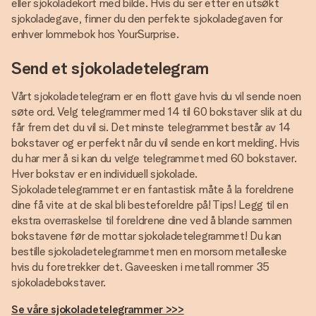
eller sjokoladekort med bilde. Hvis du ser etter en utsøkt
sjokoladegave, finner du den perfekte sjokoladegaven for
enhver lommebok hos YourSurprise.
Send et sjokoladetelegram
Vårt sjokoladetelegram er en flott gave hvis du vil sende noen
søte ord. Velg telegrammer med 14 til 60 bokstaver slik at du
får frem det du vil si. Det minste telegrammet består av 14
bokstaver og er perfekt når du vil sende en kort melding. Hvis
du har mer å si kan du velge telegrammet med 60 bokstaver.
Hver bokstav er en individuell sjokolade.
Sjokoladetelegrammet er en fantastisk måte å la foreldrene
dine få vite at de skal bli besteforeldre på! Tips! Legg til en
ekstra overraskelse til foreldrene dine ved å blande sammen
bokstavene før de mottar sjokoladetelegrammet! Du kan
bestille sjokoladetelegrammet men en morsom metalleske
hvis du foretrekker det. Gaveesken i metall rommer 35
sjokoladebokstaver.
Se våre sjokoladetelegrammer >>>