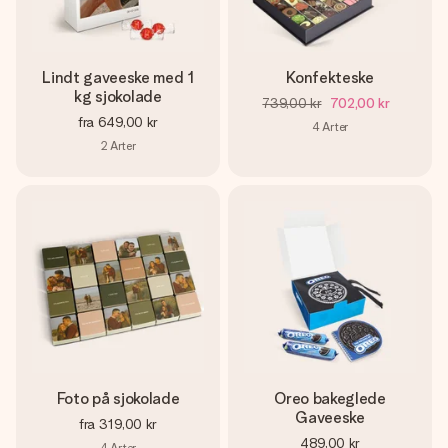
Lindt gaveeske med 1
Konfekteske
kg sjokolade
739,00 kr
702,00 kr
fra
649,00 kr
4
Arter
2
Arter
Foto på sjokolade
Oreo bakeglede
Gaveeske
fra
319,00 kr
489,00 kr
4
Arter