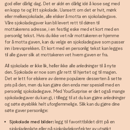
god eller dårlig dag. Det er aldri en dårlig idé å kose seg med
en kopp te og litt sjokolade. Uansett om det er hvit, mørk
eller melkesjokolade, alle elsker å motta en sjokoladegave.
Våre sjokoladegaver kan bli levert rett til døren til
mottakerens adresse, i en festlig eske med et kort med en
personlig tekst. Hvis du ikke vet når mottakeren er hjemme
for å motta gaven, kan du velge en sjokoladegave som passer
inn i brevsprekken. Et kort med en personlig tekst kan legges
til alle gaver slik at mottakeren vet hvem gaven er fra.
All sjokolade er ikke lik, heller ikke alle anledninger til å nyte
den. Sjokolade er noe som går rett til hjertet og til magen.
Det er lett for elskere av denne populære desserten å sette
pris på den, men du kan gjøre den enda mer spesiell med en
personlig sjokoladegave. Med YourSurprise er det også mange
sjokoladegaver du kan gi, i tillegg til at du kan gjøre anledninger
og søte øyeblikk helt uforglemmelige. Slik kan du gjøre dine
søte gaver personlige:
Sjokolade med bilder:
legg til favorittbildet ditt på en
sjokoladeplate eller på sjokoladekonfekter av utsøkt