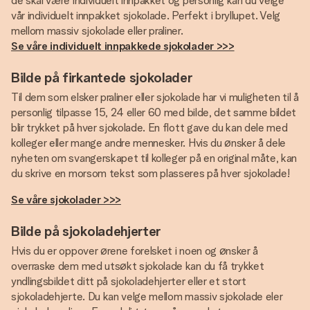
de skal være individuelt innpakket og personlig kan du velge
vår individuelt innpakket sjokolade. Perfekt i bryllupet. Velg
Se våre individuelt innpakkede sjokolader >>>
Bilde på firkantede sjokolader
Til dem som elsker praliner eller sjokolade har vi muligheten til å
personlig tilpasse 15, 24 eller 60 med bilde, det samme bildet
blir trykket på hver sjokolade. En flott gave du kan dele med
kolleger eller mange andre mennesker. Hvis du ønsker å dele
nyheten om svangerskapet til kolleger på en original måte, kan
du skrive en morsom tekst som plasseres på hver sjokolade!
Se våre sjokolader >>>
Bilde på sjokoladehjerter
Hvis du er oppover ørene forelsket i noen og ønsker å
overraske dem med utsøkt sjokolade kan du få trykket
yndlingsbildet ditt på sjokoladehjerter eller et stort
sjokoladehjerte. Du kan velge mellom massiv sjokolade eler