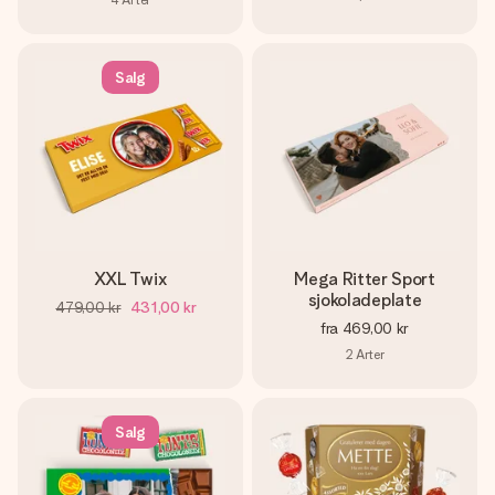
Salg
XXL Twix
Mega Ritter Sport
sjokoladeplate
479,00 kr
431,00 kr
fra
469,00 kr
2
Arter
Salg