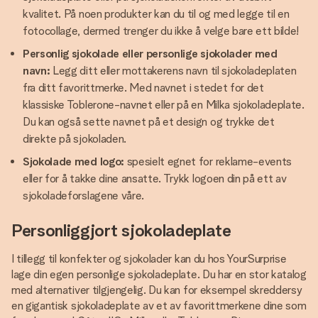
kvalitet. På noen produkter kan du til og med legge til en
fotocollage, dermed trenger du ikke å velge bare ett bilde!
Personlig sjokolade eller personlige sjokolader med
navn:
Legg ditt eller mottakerens navn til sjokoladeplaten
fra ditt favorittmerke. Med navnet i stedet for det
klassiske Toblerone-navnet eller på en Milka sjokoladeplate.
Du kan også sette navnet på et design og trykke det
direkte på sjokoladen.
Sjokolade med logo:
spesielt egnet for reklame-events
eller for å takke dine ansatte. Trykk logoen din på ett av
sjokoladeforslagene våre.
Personliggjort sjokoladeplate
I tillegg til konfekter og sjokolader kan du hos YourSurprise
lage din egen personlige sjokoladeplate. Du har en stor katalog
med alternativer tilgjengelig. Du kan for eksempel skreddersy
en gigantisk sjokoladeplate av et av favorittmerkene dine som