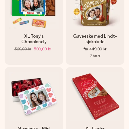
XL Tony's
Gaveeske med Lindt-
Chocolonely
sjokolade
529,00 kr
503,00 kr
fra
449,00 kr
2
Arter
Gaveboks - Mini
XL Lindor