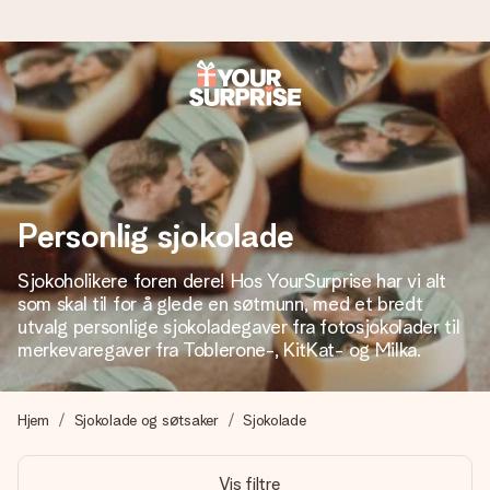
Bestill i dag, sendes innen 1 virkedag
Vi lager dine gaver med omtanke og sender den avgårde så
raskt som mulig - slik at du kan gi gaven i tide, når den betyr
aller mest.
Personlig sjokolade
Sjokoholikere foren dere! Hos YourSurprise har vi alt
4,5 (basert på +15 000 anmeldelser)
som skal til for å glede en søtmunn, med et bredt
Gavene våre inspirerer. Kundene gir oss 4,5 på Google
utvalg personlige sjokoladegaver fra fotosjokolader til
Reviews.
merkevaregaver fra Toblerone-, KitKat- og Milka.
Hjem
Sjokolade og søtsaker
Sjokolade
Gratis kort med hilsen
Lag noe unikt med bare noen få steg - med hennes navn,
Vis filtre