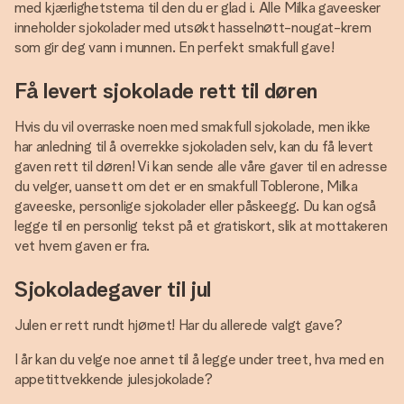
med kjærlighetstema til den du er glad i. Alle Milka gaveesker
inneholder sjokolader med utsøkt hasselnøtt-nougat-krem
som gir deg vann i munnen. En perfekt smakfull gave!
Få levert sjokolade rett til døren
Hvis du vil overraske noen med smakfull sjokolade, men ikke
har anledning til å overrekke sjokoladen selv, kan du få levert
gaven rett til døren! Vi kan sende alle våre gaver til en adresse
du velger, uansett om det er en smakfull Toblerone, Milka
gaveeske, personlige sjokolader eller påskeegg. Du kan også
legge til en personlig tekst på et gratiskort, slik at mottakeren
vet hvem gaven er fra.
Sjokoladegaver til jul
Julen er rett rundt hjørnet! Har du allerede valgt gave?
I år kan du velge noe annet til å legge under treet, hva med en
appetittvekkende julesjokolade?