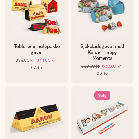
Toblerone multipakke
Sjokoladegaver med
gaver
Kinder Happy
Moments
379,00 kr
341,00 kr
709,00 kr
638,00 kr
6
Arter
3
Arter
Salg