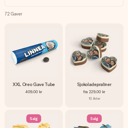
et bilde av dere eller en beskjed som virkelig berører
hjertet. Ikke noe tull, bare masse kjærlighet i øyeblikket.
72
Gaver
XXL Oreo Gave Tube
Sjokoladepraliner
409,00 kr
fra
229,00 kr
10
Arter
Salg
Salg