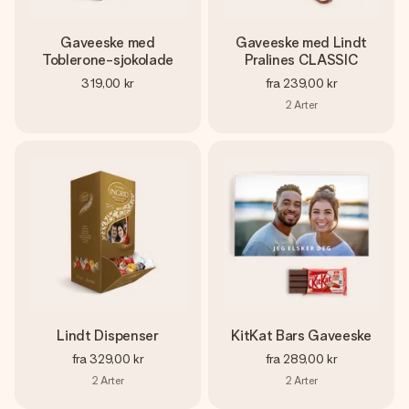
Gaveeske med
Gaveeske med Lindt
Toblerone-sjokolade
Pralines CLASSIC
319,00 kr
fra
239,00 kr
2
Arter
Lindt Dispenser
KitKat Bars Gaveeske
fra
329,00 kr
fra
289,00 kr
2
Arter
2
Arter