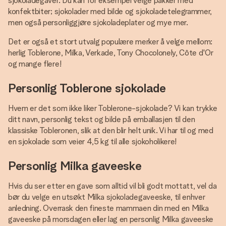
sjokoladegaver. Du kan for eksempel velge pakker med
konfektbiter; sjokolader med bilde og sjokoladetelegrammer,
men også personliggjøre sjokoladeplater og mye mer.
Det er også et stort utvalg populære merker å velge mellom:
herlig Toblerone, Milka, Verkade, Tony Chocolonely, Côte d'Or
og mange flere!
Personlig Toblerone sjokolade
Hvem er det som ikke liker Toblerone-sjokolade? Vi kan trykke
ditt navn, personlig tekst og bilde på emballasjen til den
klassiske Tobleronen, slik at den blir helt unik. Vi har til og med
en sjokolade som veier 4,5 kg til alle sjokoholikere!
Personlig Milka gaveeske
Hvis du ser etter en gave som alltid vil bli godt mottatt, vel da
bør du velge en utsøkt Milka sjokoladegaveeske, til enhver
anledning. Overrask den fineste mammaen din med en Milka
gaveeske på morsdagen eller lag en personlig Milka gaveeske