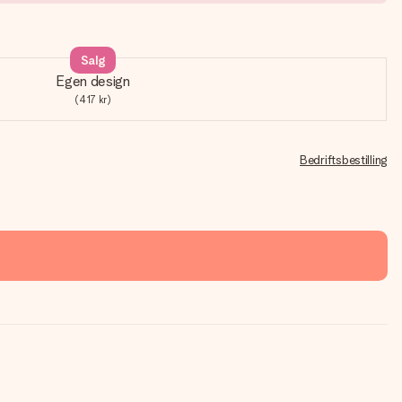
Salg
Egen design
(417 kr)
Bedriftsbestilling