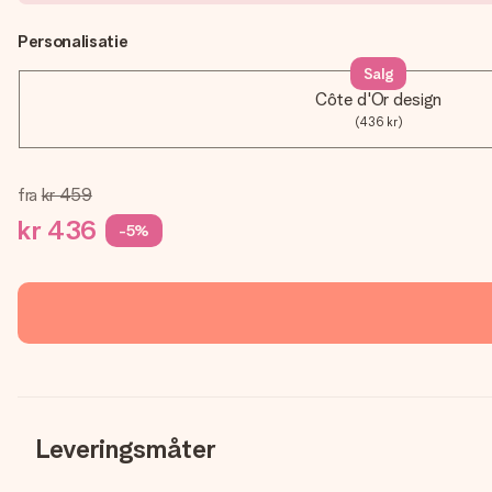
Personalisatie
Salg
Côte d'Or design
(436 kr)
fra
kr 459
kr 436
-5%
Leveringsmåter