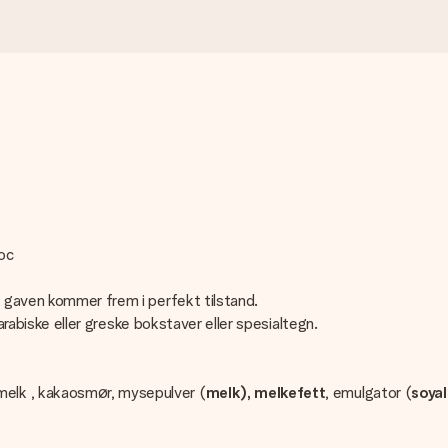
oc
t gaven kommer frem i perfekt tilstand.
 arabiske eller greske bokstaver eller spesialtegn.
elk , kakaosmør, mysepulver (
melk), melkefett
, emulgator (
soyal