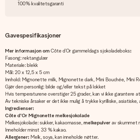
100% kvalitetsgaranti
Gavespesifikasjoner
Mer informasjon om
Côte d’Or gammeldags sjokoladeboks
:
Fasong: rektangulær
Materiale: blekk
Mål: 20 x 12,5 x 5 cm
Innhold: Mignonette milk, Mignonette dark, Mini Bouchée, Mini R
Gjør den personlig: bilde og/eller tekst på lokket
Hvis temperaturene overstiger 25 grader, kan vi ikke garantere a
Av tekniske årsaker er det ikke mulig å trykke kyrilliske, asiatiske,
Ingredienser:
Côte d'Or Mignonette melkesjokolade
Melkesjokolade: sukker, kakaomasse,
melkepulver
av skummet m
Inneholder minst 33 % kakao.
Allergener:
Melk, soya, kan inneholde nøtter.