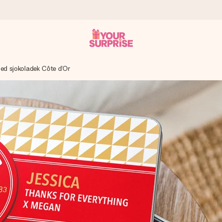
ed sjokoladek Côte d’Or
som mulig - slik at du kan gi gaven i tide, når den betyr aller mest
s.
 av dere eller en beskjed som virkelig berører hjertet. Ikke noe tul