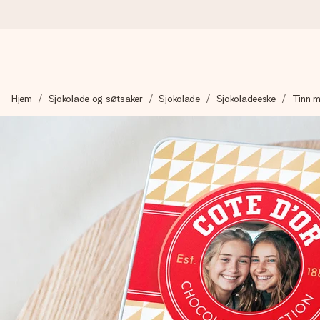
Bestill i dag, sendes innen 1 virkedag
Hjem
Sjokolade og søtsaker
Sjokolade
Sjokoladeeske
Tinn m
Vi lager dine gaver med omtanke og sender den avgårde så raskt 
4,5 (basert på +15 000 anmeldelser)
Gavene våre inspirerer. Kundene gir oss 4,5 på Google Review
Gratis kort med hilsen
Lag noe unikt med bare noen få steg - med hennes navn, et bilde
øyeblikket.