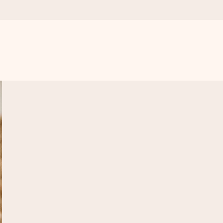
.
l, bare masse kjærlighet i