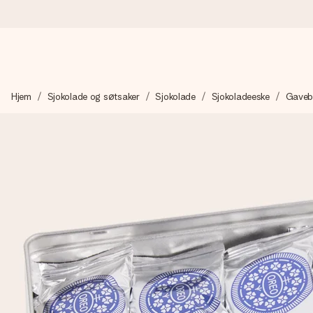
Bestill i dag, sendes innen 1 virkedag
Hjem
Sjokolade og søtsaker
Sjokolade
Sjokoladeeske
Gavebo
Vi lager dine gaver med omtanke og sender den avgårde så raskt 
4,5 (basert på +15 000 anmeldelser)
Gavene våre inspirerer. Kundene gir oss 4,5 på Google Review
Gratis kort med hilsen
Lag noe unikt med bare noen få steg - med hennes navn, et bilde
øyeblikket.