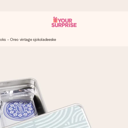
ks - Oreo vintage sjokoladeeske
som mulig - slik at du kan gi gaven i tide, når den betyr aller mest
s.
 av dere eller en beskjed som virkelig berører hjertet. Ikke noe tul