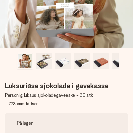
et bilde av dere eller en beskjed som virkelig berører
hjertet. Ikke noe tull, bare masse kjærlighet i øyeblikket.
Luksuriøse sjokolade i gavekasse
Personlig luksus sjokoladegaveeske - 36 stk
723
anmeldelser
På lager