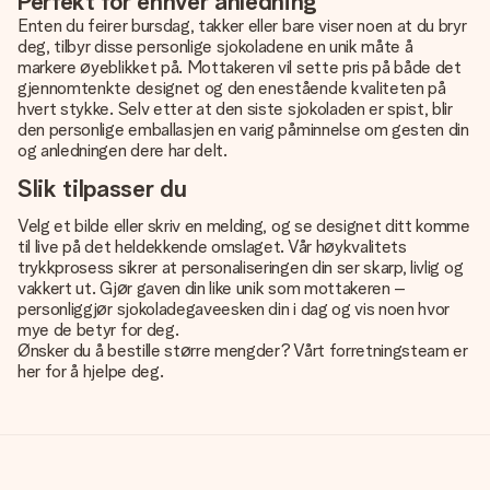
Perfekt for enhver anledning
Enten du feirer bursdag, takker eller bare viser noen at du bryr
deg, tilbyr disse personlige sjokoladene en unik måte å
markere øyeblikket på. Mottakeren vil sette pris på både det
gjennomtenkte designet og den enestående kvaliteten på
hvert stykke. Selv etter at den siste sjokoladen er spist, blir
den personlige emballasjen en varig påminnelse om gesten din
og anledningen dere har delt.
Slik tilpasser du
Velg et bilde eller skriv en melding, og se designet ditt komme
til live på det heldekkende omslaget. Vår høykvalitets
trykkprosess sikrer at personaliseringen din ser skarp, livlig og
vakkert ut. Gjør gaven din like unik som mottakeren –
personliggjør sjokoladegaveesken din i dag og vis noen hvor
mye de betyr for deg.
Ønsker du å bestille større mengder? Vårt forretningsteam er
her for å hjelpe deg.