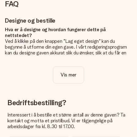
FAQ
Designe og bestille
Hva er å designe og hvordan fungerer dette på
nettstedet?
Ved å klikke på den knappen "Lag eget design" kan du
begynne å utforme din egen gave. I vårt redigeringsprogram
kan du designe gaven akkurat slik du ønsker, slik at du får en
personlig og unik gave. Du kan legge til egne bilder og/eller
tekst. Hvis du vil, kan du også velge et av våre kule design for
å gjøre gaven din helt unik.
Vis mer
Er eget design inkludert i prisen?
Prisen som vises på nettsiden inkluderer ditt unike design -
enkelt og greit!
Bedriftsbestilling?
Hvordan vet jeg om bildt mitt er av riktig kvalitet?
IVi vil være sikre på at du er helt fornøyd med gaven din.
Interessert i å bestille et større antall av denne gaven? Ta
Derfor er det viktig å bruke bilder av høy kvalitet. Hvis du er
kontakt og motta et pristilbud. Vi er tilgjengelige på
usikker på kvaliteten på bildet ditt, kan du kontakte vår
arbeidsdager fra kl. 8.30 til 17.00.
kundeservice og legge ved bildet ditt sammen med gaven du
er interessert i å bestille. De kan da sjekke kvaliteten for deg!