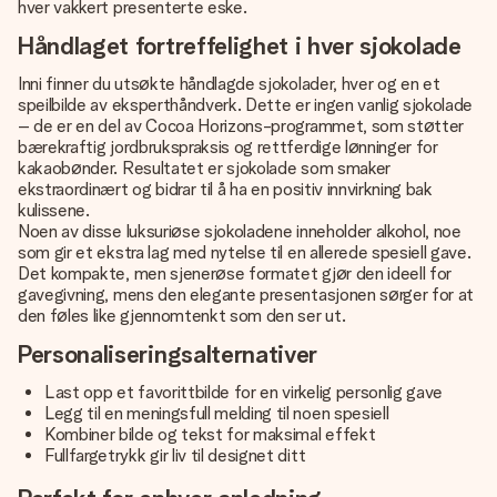
hver vakkert presenterte eske.
Håndlaget fortreffelighet i hver sjokolade
Inni finner du utsøkte håndlagde sjokolader, hver og en et
speilbilde av eksperthåndverk. Dette er ingen vanlig sjokolade
– de er en del av Cocoa Horizons-programmet, som støtter
bærekraftig jordbrukspraksis og rettferdige lønninger for
kakaobønder. Resultatet er sjokolade som smaker
ekstraordinært og bidrar til å ha en positiv innvirkning bak
kulissene.
Noen av disse luksuriøse sjokoladene inneholder alkohol, noe
som gir et ekstra lag med nytelse til en allerede spesiell gave.
Det kompakte, men sjenerøse formatet gjør den ideell for
gavegivning, mens den elegante presentasjonen sørger for at
den føles like gjennomtenkt som den ser ut.
Personaliseringsalternativer
Last opp et favorittbilde for en virkelig personlig gave
Legg til en meningsfull melding til noen spesiell
Kombiner bilde og tekst for maksimal effekt
Fullfargetrykk gir liv til designet ditt