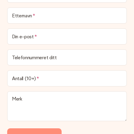
bort, eller at den kan sendes direkte til mottakeren.
Etternavn
Leveringstid, leveringsalternativer og frakt
Kan jeg velge en leveringsdato?
Det er ikke mulig å velge en bestemt leveringsdato.
Din e-post
Hva er leveringstiden og når mottar jeg gaven min?
Leveringstiden er indikert på produktsiden til gaven. Du kan
Telefonnummeret ditt
stole på at vår operatør leverer gaven din denne dagen.
Hvilke leveringsalternativer kan jeg velge mellom?
For tiden er det ikke mulig å velge et leveringsalternativ.
Antall (10+)
Gaven du bestiller sendes enten som en pakke eller som
postbokslevering. Vil du vite hvilket alternativ bestillingen din
faller inn under? Ta kontakt med vår kundeservice.
Merk
Betaling
Hvordan kan jeg betale bestillingen min?
Vi tilbyr følgende betalingsmåter: Paypal, kredittkort, faktura
via Klarna eller overføring via nettbanken. Ved overføring via
nettbanken vil levering av gaven din skje opptil 3 dager