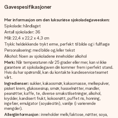
Gavespesifikasjoner
Mer informasjon om den luksuriøse sjokoladegaveesken:
Sjokolade: håndlaget
Antall sjokolader: 36
Mål: 22,4 x 22,2 x 4,3 cm
Trykk: heldekkende trykt erme, perfekt til bilde og i fullfarge
Personalisering: med bilde og/eller tekst
Alkohol: Noen av sjokoladene inneholder alkohol
Merk:
Når temperaturen når 25 grader eller mer, kan vi ikke
garantere at sjokoladegaven din kommer frem i perfekt stand.
Hvis du har spørsmål, kan du kontakte kundeserviceteamet
vårt.
Ingredienser:
sukker, kakaosmør, kakaomasse, melkepulver,
pisket krem, glukosesirup, smør, hasselnøtter, mandler,
peanøtter, kaffe, te, diverse smakstilsetninger, alkohol,
krydder, kandisert frukt, kokosnøtt, puffet ris, honning,
ingefær, emulgator (soyalecitin), vanilje (i varierende
mengder).
Allergiinformasjon
: inneholder melk/laktose, nøtter, soya,