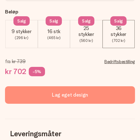
Beløp
Salg
Salg
Salg
Salg
25
36
9 stykker
16 stk
stykker
stykker
(296 kr)
(465 kr)
(560 kr)
(702 kr)
fra
kr 739
Bedriftsbestilling
kr 702
-5%
Lag eget design
Leveringsmåter