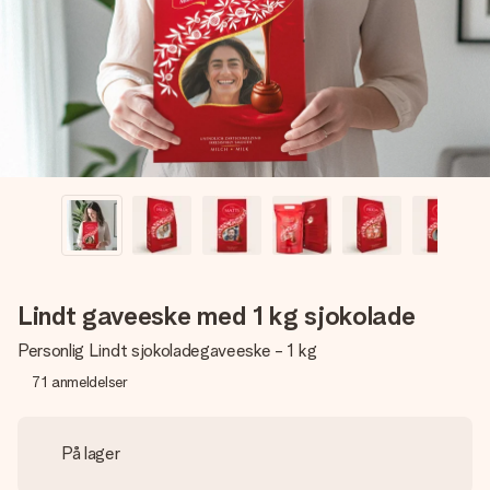
et bilde av dere eller en beskjed som virkelig berører
hjertet. Ikke noe tull, bare masse kjærlighet i øyeblikket.
Lindt gaveeske med 1 kg sjokolade
Personlig Lindt sjokoladegaveeske - 1 kg
71
anmeldelser
På lager