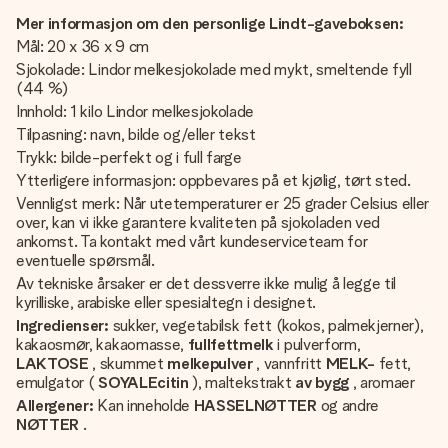
Mer informasjon om den personlige Lindt-gaveboksen:
Mål: 20 x 36 x 9 cm
Sjokolade: Lindor melkesjokolade med mykt, smeltende fyll
(44 %)
Innhold: 1 kilo Lindor melkesjokolade
Tilpasning: navn, bilde og/eller tekst
Trykk: bilde-perfekt og i full farge
Ytterligere informasjon: oppbevares på et kjølig, tørt sted.
Vennligst merk: Når utetemperaturer er 25 grader Celsius eller
over, kan vi ikke garantere kvaliteten på sjokoladen ved
ankomst. Ta kontakt med vårt kundeserviceteam for
eventuelle spørsmål.
Av tekniske årsaker er det dessverre ikke mulig å legge til
kyrilliske, arabiske eller spesialtegn i designet.
Ingredienser:
sukker, vegetabilsk fett (kokos, palmekjerner),
kakaosmør, kakaomasse,
fullfettmelk
i pulverform,
LAKTOSE
, skummet
melkepulver
, vannfritt
MELK-
fett,
emulgator (
SOYALEcitin
), maltekstrakt
av bygg
, aromaer
Allergener:
Kan inneholde
HASSELNØTTER
og andre
NØTTER
.