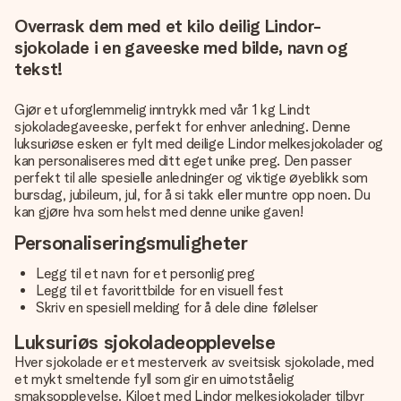
Overrask dem med et kilo deilig Lindor-
sjokolade i en gaveeske med bilde, navn og
tekst!
Gjør et uforglemmelig inntrykk med vår 1 kg Lindt
sjokoladegaveeske, perfekt for enhver anledning. Denne
luksuriøse esken er fylt med deilige Lindor melkesjokolader og
kan personaliseres med ditt eget unike preg. Den passer
perfekt til alle spesielle anledninger og viktige øyeblikk som
bursdag, jubileum, jul, for å si takk eller muntre opp noen. Du
kan gjøre hva som helst med denne unike gaven!
Personaliseringsmuligheter
Legg til et navn for et personlig preg
Legg til et favorittbilde for en visuell fest
Skriv en spesiell melding for å dele dine følelser
Luksuriøs sjokoladeopplevelse
Hver sjokolade er et mesterverk av sveitsisk sjokolade, med
et mykt smeltende fyll som gir en uimotståelig
smaksopplevelse. Kiloet med Lindor melkesjokolader tilbyr