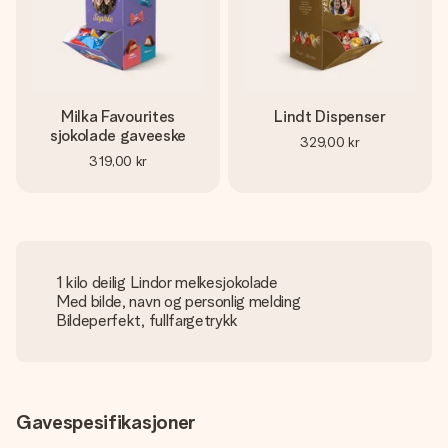
Milka Favourites
Lindt Dispenser
sjokolade gaveeske
329,00 kr
319,00 kr
1 kilo deilig Lindor melkesjokolade
Med bilde, navn og personlig melding
Bildeperfekt, fullfargetrykk
Gavespesifikasjoner