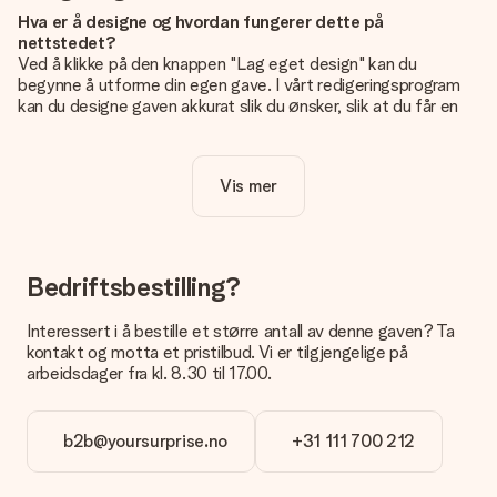
Hva er å designe og hvordan fungerer dette på
nettstedet?
Ved å klikke på den knappen "Lag eget design" kan du
begynne å utforme din egen gave. I vårt redigeringsprogram
kan du designe gaven akkurat slik du ønsker, slik at du får en
personlig og unik gave. Du kan legge til egne bilder og/eller
tekst. Hvis du vil, kan du også velge et av våre kule design for
å gjøre gaven din helt unik.
Vis mer
Er eget design inkludert i prisen?
Prisen som vises på nettsiden inkluderer ditt unike design -
enkelt og greit!
Bedriftsbestilling?
Hvordan vet jeg om bildt mitt er av riktig kvalitet?
IVi vil være sikre på at du er helt fornøyd med gaven din.
Interessert i å bestille et større antall av denne gaven? Ta
Derfor er det viktig å bruke bilder av høy kvalitet. Hvis du er
kontakt og motta et pristilbud. Vi er tilgjengelige på
usikker på kvaliteten på bildet ditt, kan du kontakte vår
arbeidsdager fra kl. 8.30 til 17.00.
kundeservice og legge ved bildet ditt sammen med gaven du
er interessert i å bestille. De kan da sjekke kvaliteten for deg!
b2b@yoursurprise.no
+31 111 700 212
Hvilket format kan jeg laste opp bildet i?
Du kan laste opp JPG- og PNG-filer i redigeringsprogrammet
vårt. Er dette for teknisk for deg eller har du et bilde av et