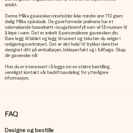
ansikt.
Denne Milka gaveesken inneholder ikke mindre enn 110 gram
deilig Milka sjokolade. De gaveformede pralinene har et
velsmakende hasselnøtt-nougatkremfyll som vil få munnen til
å løpe i vann. Det er enkelt å personalisere gaveesken din.
Bare legg til bildet og legg til navnet og teksten du velger i
redigeringsverktøyet. Det er det hele! Vi trykker deretter
designet ditt på emballasjen, bildeperfekt og i fullfarge. Skap
din gaveeske nå!
Hvis du er interessert i å legge inn en større bestilling,
vennligst kontakt vår bedriftsavdeling for ytterligere
informasjon.
FAQ
Designe og bestille