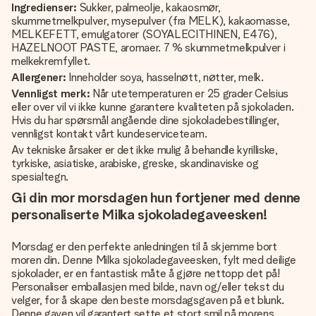
Ingredienser:
Sukker, palmeolje, kakaosmør,
skummetmelkpulver, mysepulver (fra MELK), kakaomasse,
MELKEFETT, emulgatorer (SOYALECITHINEN, E476),
HAZELNOOT PASTE, aromaer. 7 % skummetmelkpulver i
melkekremfyllet.
Allergener:
Inneholder soya, hasselnøtt, nøtter, melk.
Vennligst merk:
Når utetemperaturen er 25 grader Celsius
eller over vil vi ikke kunne garantere kvaliteten på sjokoladen.
Hvis du har spørsmål angående dine sjokoladebestillinger,
vennligst kontakt vårt kundeserviceteam.
Av tekniske årsaker er det ikke mulig å behandle kyrilliske,
tyrkiske, asiatiske, arabiske, greske, skandinaviske og
spesialtegn.
Gi din mor morsdagen hun fortjener med denne
personaliserte Milka sjokoladegaveesken!
Morsdag er den perfekte anledningen til å skjemme bort
moren din. Denne Milka sjokoladegaveesken, fylt med deilige
sjokolader, er en fantastisk måte å gjøre nettopp det på!
Personaliser emballasjen med bilde, navn og/eller tekst du
velger, for å skape den beste morsdagsgaven på et blunk.
Denne gaven vil garantert sette et stort smil på morens