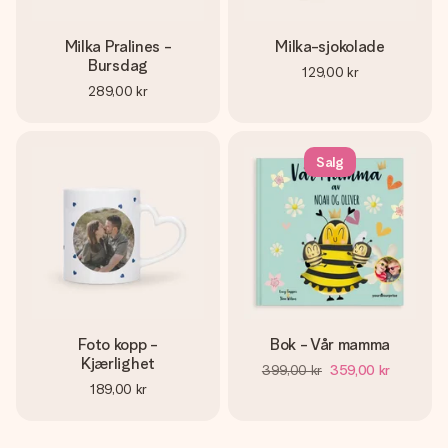
Milka Pralines -
Milka-sjokolade
Bursdag
129,00 kr
289,00 kr
Salg
Foto kopp -
Bok - Vår mamma
Kjærlighet
399,00 kr
359,00 kr
189,00 kr