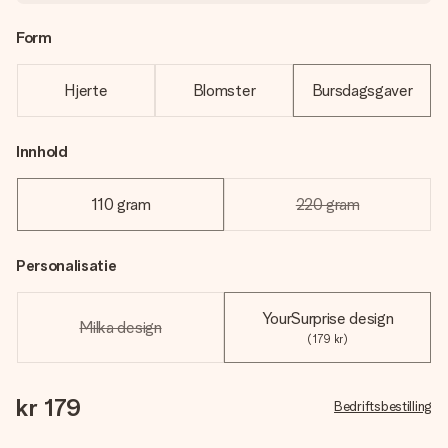
Form
Hjerte
Blomster
Bursdagsgaver
Innhold
110 gram
220 gram
Personalisatie
YourSurprise design
Milka design
(179 kr)
kr 179
Bedriftsbestilling