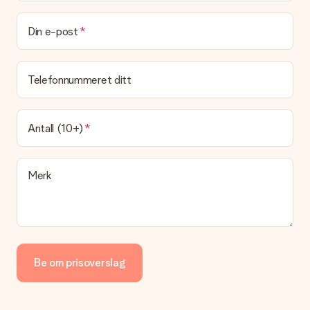
Kan jeg velge en leveringsdato?
Det er ikke mulig å velge en bestemt leveringsdato.
Din e-post
Hva er leveringstiden og når mottar jeg gaven min?
Leveringstiden er indikert på produktsiden til gaven. Du kan
Telefonnummeret ditt
stole på at vår operatør leverer gaven din denne dagen.
Hvilke leveringsalternativer kan jeg velge mellom?
For tiden er det ikke mulig å velge et leveringsalternativ.
Antall (10+)
Gaven du bestiller sendes enten som en pakke eller som
postbokslevering. Vil du vite hvilket alternativ bestillingen din
faller inn under? Ta kontakt med vår kundeservice.
Merk
Betaling
Hvordan kan jeg betale bestillingen min?
Vi tilbyr følgende betalingsmåter: Paypal, kredittkort, faktura
via Klarna eller overføring via nettbanken. Ved overføring via
nettbanken vil levering av gaven din skje opptil 3 dager
senere. Dette er fordi det kan ta opptil 3 dager før betalingen
Be om prisoverslag
kommer fram.
Gave mottatt