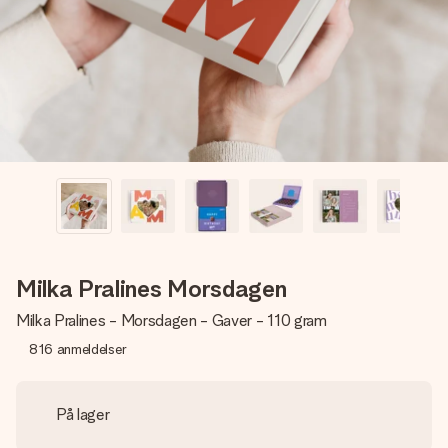
et bilde av dere eller en beskjed som virkelig berører
hjertet. Ikke noe tull, bare masse kjærlighet i øyeblikket.
Milka Pralines Morsdagen
Milka Pralines - Morsdagen - Gaver - 110 gram
816
anmeldelser
På lager