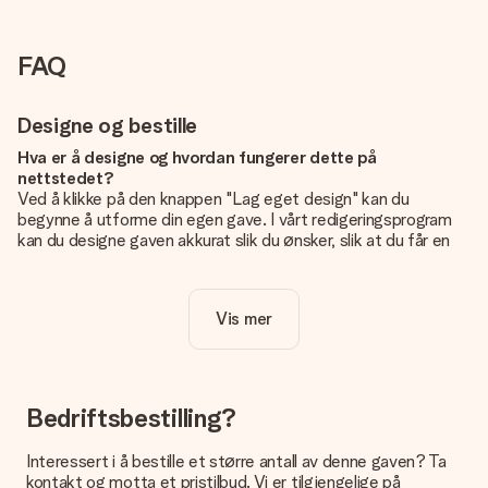
FAQ
Designe og bestille
Hva er å designe og hvordan fungerer dette på
nettstedet?
Ved å klikke på den knappen "Lag eget design" kan du
begynne å utforme din egen gave. I vårt redigeringsprogram
kan du designe gaven akkurat slik du ønsker, slik at du får en
personlig og unik gave. Du kan legge til egne bilder og/eller
tekst. Hvis du vil, kan du også velge et av våre kule design for
å gjøre gaven din helt unik.
Vis mer
Er eget design inkludert i prisen?
Prisen som vises på nettsiden inkluderer ditt unike design -
enkelt og greit!
Bedriftsbestilling?
Hvordan vet jeg om bildt mitt er av riktig kvalitet?
IVi vil være sikre på at du er helt fornøyd med gaven din.
Interessert i å bestille et større antall av denne gaven? Ta
Derfor er det viktig å bruke bilder av høy kvalitet. Hvis du er
kontakt og motta et pristilbud. Vi er tilgjengelige på