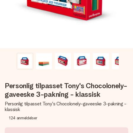
et bilde av dere eller en beskjed som virkelig berører
hjertet. Ikke noe tull, bare masse kjærlighet i øyeblikket.
Personlig tilpasset Tony's Chocolonely-
gaveeske 3-pakning - klassisk
Personlig tilpasset Tony's Chocolonely-gaveeske 3-pakning -
klassisk
124
anmeldelser