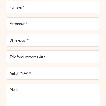
Blir gaven min pakket inn?
(Foreløpig) tilbyr vi ikke denne tjenesten. Vi leverer våre gaver
Fornavn
i en festlig gaveekse. Det betyr at din gave er klar til å bli gitt
bort, eller at den kan sendes direkte til mottakeren.
Etternavn
Leveringstid, leveringsalternativer og frakt
Kan jeg velge en leveringsdato?
Det er ikke mulig å velge en bestemt leveringsdato.
Din e-post
Hva er leveringstiden og når mottar jeg gaven min?
Leveringstiden er indikert på produktsiden til gaven. Du kan
Telefonnummeret ditt
stole på at vår operatør leverer gaven din denne dagen.
Hvilke leveringsalternativer kan jeg velge mellom?
For tiden er det ikke mulig å velge et leveringsalternativ.
Antall (10+)
Gaven du bestiller sendes enten som en pakke eller som
postbokslevering. Vil du vite hvilket alternativ bestillingen din
faller inn under? Ta kontakt med vår kundeservice.
Merk
Betaling
Hvordan kan jeg betale bestillingen min?
Vi tilbyr følgende betalingsmåter: Paypal, kredittkort, faktura