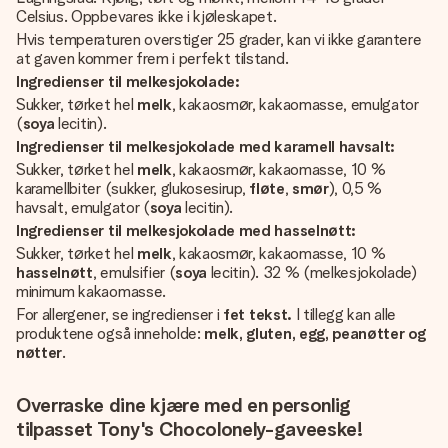
Celsius. Oppbevares ikke i kjøleskapet.
Hvis temperaturen overstiger 25 grader, kan vi ikke garantere
at gaven kommer frem i perfekt tilstand.
Ingredienser til melkesjokolade:
Sukker, tørket hel
melk
, kakaosmør, kakaomasse, emulgator
(
soya
lecitin).
Ingredienser til melkesjokolade med karamell havsalt:
Sukker, tørket hel
melk
, kakaosmør, kakaomasse, 10 %
karamellbiter (sukker, glukosesirup,
fløte
,
smør
), 0,5 %
havsalt, emulgator (
soya
lecitin).
Ingredienser til melkesjokolade med hasselnøtt:
Sukker, tørket hel
melk
, kakaosmør, kakaomasse, 10 %
hasselnøtt
, emulsifier (
soya
lecitin). 32 % (melkesjokolade)
minimum kakaomasse.
For allergener, se ingredienser i
fet tekst.
I tillegg kan alle
produktene også inneholde:
melk, gluten, egg, peanøtter og
nøtter
.
Overraske dine kjære med en personlig
tilpasset Tony's Chocolonely-gaveeske!