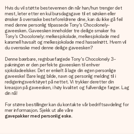
Hvis du vil støtte bestevennen din når han/hun trenger det
mest, leter etter en kul bursdagsgave til et søsken eller
ønsker å overraske besteforeldrene dine, kan du ikke gå feil
med denne personlig tilpassede Tony's Chocolonely-
gaveesken. Gaveesken inneholder tre deilige smaker fra
Tony's Chocolonely; melkesjokolade, melkesjokolade med
karamell havsalt og melkesjokolade med hasselnøtt. Hvem vil
du overraske med denne deilige gaveesken?
Denne bærbare, regnbuefargede Tony's Chocolonely 3-
pakningen er den perfekte gaveesken til enhver
sjokoladeelsker. Det er enkelt å lage din egen personlige
gaveeske! Bare legg bilde, navn og personlig melding til i
redigeringsverktøyet på nettet. Vi trykker deretter din
kreasjon på gaveesken, i høy kvalitet og fullverdige farger. Lag
din nå!
For større bestillinger kan du kontakte vår bedriftsavdeling for
mer informasjon. Sjekk ut alle våre
gavepakker med personlig eske
.