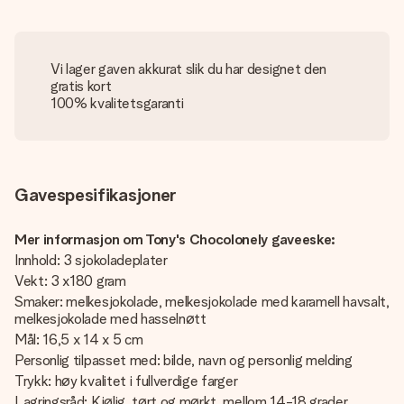
Vi lager gaven akkurat slik du har designet den
gratis kort
100% kvalitetsgaranti
Gavespesifikasjoner
Mer informasjon om Tony's Chocolonely gaveeske:
Innhold: 3 sjokoladeplater
Vekt: 3 x180 gram
Smaker: melkesjokolade, melkesjokolade med karamell havsalt,
melkesjokolade med hasselnøtt
Mål: 16,5 x 14 x 5 cm
Personlig tilpasset med: bilde, navn og personlig melding
Trykk: høy kvalitet i fullverdige farger
Lagringsråd: Kjølig, tørt og mørkt, mellom 14-18 grader