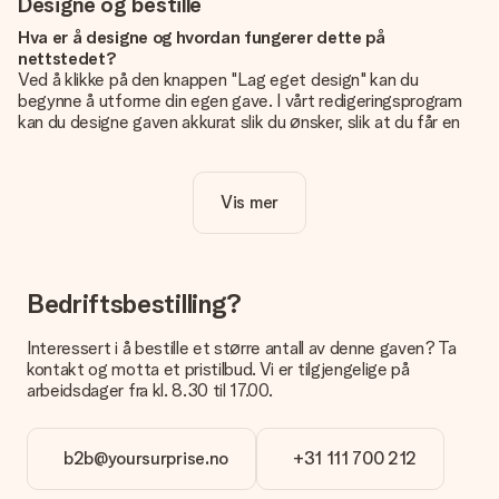
Designe og bestille
Hva er å designe og hvordan fungerer dette på
nettstedet?
Ved å klikke på den knappen "Lag eget design" kan du
begynne å utforme din egen gave. I vårt redigeringsprogram
kan du designe gaven akkurat slik du ønsker, slik at du får en
personlig og unik gave. Du kan legge til egne bilder og/eller
tekst. Hvis du vil, kan du også velge et av våre kule design for
å gjøre gaven din helt unik.
Vis mer
Er eget design inkludert i prisen?
Prisen som vises på nettsiden inkluderer ditt unike design -
enkelt og greit!
Bedriftsbestilling?
Hvordan vet jeg om bildt mitt er av riktig kvalitet?
IVi vil være sikre på at du er helt fornøyd med gaven din.
Interessert i å bestille et større antall av denne gaven? Ta
Derfor er det viktig å bruke bilder av høy kvalitet. Hvis du er
kontakt og motta et pristilbud. Vi er tilgjengelige på
usikker på kvaliteten på bildet ditt, kan du kontakte vår
arbeidsdager fra kl. 8.30 til 17.00.
kundeservice og legge ved bildet ditt sammen med gaven du
er interessert i å bestille. De kan da sjekke kvaliteten for deg!
b2b@yoursurprise.no
+31 111 700 212
Hvilket format kan jeg laste opp bildet i?
Du kan laste opp JPG- og PNG-filer i redigeringsprogrammet