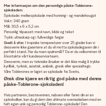
Mer informasjon om den personlige påske-Toblerone-
sjokoladen:
Sjokolade: melkesjokolade med honning- og mandelnougat
Vekt: 340 gram
Mål: 30,5 x 6 x 5,2 cm
Personlig tilpasset: med navn, bilde og tekst
Trykk: ultraskarp og i fullverdige farger
Godt å vite:
I tropiske temperaturer over 25 grader kan vi
dessverre ikke garantere at du vil motta sjokoladegaven din i
perfekt stand. Har du noen spørsmål? Da er du velkommen til
å kontakte vårt kundeserviceteam.
Dessverre, men av tekniske årsaker er det ikke mulig å trykke
kyrillisk, tyrkisk, asiatisk, arabisk, gresk eller spesialtegn.
Våre Toblerones er laget av sjokolade fra Sveits.
Ønsk dine kjære en riktig god påske med denne
påske-Toblerone-sjokoladen!
Hvis partneren, bestevennen, naboen eller faren din er en
sjokoholiker, kan du gi dem den ultimate overraskelsen med en
helt egen unik og personlig Toblerone-sjokolade! Den