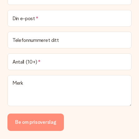
Leveringstid, leveringsalternativer og frakt
Kan jeg velge en leveringsdato?
Det er ikke mulig å velge en bestemt leveringsdato.
Din e-post
Hva er leveringstiden og når mottar jeg gaven min?
Leveringstiden er indikert på produktsiden til gaven. Du kan
Telefonnummeret ditt
stole på at vår operatør leverer gaven din denne dagen.
Hvilke leveringsalternativer kan jeg velge mellom?
For tiden er det ikke mulig å velge et leveringsalternativ.
Antall (10+)
Gaven du bestiller sendes enten som en pakke eller som
postbokslevering. Vil du vite hvilket alternativ bestillingen din
faller inn under? Ta kontakt med vår kundeservice.
Merk
Betaling
Hvordan kan jeg betale bestillingen min?
Vi tilbyr følgende betalingsmåter: Paypal, kredittkort, faktura
via Klarna eller overføring via nettbanken. Ved overføring via
nettbanken vil levering av gaven din skje opptil 3 dager
senere. Dette er fordi det kan ta opptil 3 dager før betalingen
Be om prisoverslag
kommer fram.