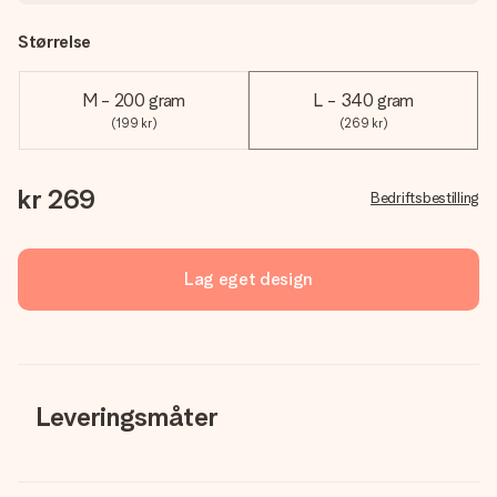
Størrelse
M - 200 gram
L - 340 gram
(199 kr)
(269 kr)
kr 269
Bedriftsbestilling
Lag eget design
Leveringsmåter