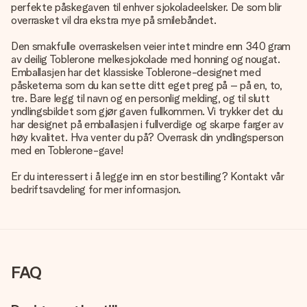
perfekte påskegaven til enhver sjokoladeelsker. De som blir
overrasket vil dra ekstra mye på smilebåndet.
Den smakfulle overraskelsen veier intet mindre enn 340 gram
av deilig Toblerone melkesjokolade med honning og nougat.
Emballasjen har det klassiske Toblerone-designet med
påsketema som du kan sette ditt eget preg på – på en, to,
tre. Bare legg til navn og en personlig melding, og til slutt
yndlingsbildet som gjør gaven fullkommen. Vi trykker det du
har designet på emballasjen i fullverdige og skarpe farger av
høy kvalitet. Hva venter du på? Overrask din yndlingsperson
med en Toblerone-gave!
Er du interessert i å legge inn en stor bestilling? Kontakt vår
bedriftsavdeling for mer informasjon.
FAQ