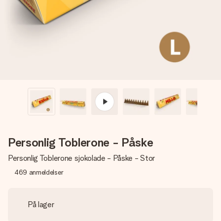
et bilde av dere eller en beskjed som virkelig berører
hjertet. Ikke noe tull, bare masse kjærlighet i øyeblikket.
Personlig Toblerone - Påske
Personlig Toblerone sjokolade - Påske - Stor
469
anmeldelser
På lager