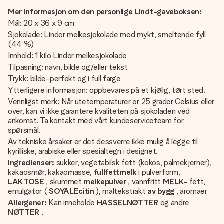
Mer informasjon om den personlige Lindt-gaveboksen:
Mål: 20 x 36 x 9 cm
Sjokolade: Lindor melkesjokolade med mykt, smeltende fyll
(44 %)
Innhold: 1 kilo Lindor melkesjokolade
Tilpasning: navn, bilde og/eller tekst
Trykk: bilde-perfekt og i full farge
Ytterligere informasjon: oppbevares på et kjølig, tørt sted.
Vennligst merk: Når utetemperaturer er 25 grader Celsius eller
over, kan vi ikke garantere kvaliteten på sjokoladen ved
ankomst. Ta kontakt med vårt kundeserviceteam for
spørsmål.
Av tekniske årsaker er det dessverre ikke mulig å legge til
kyrilliske, arabiske eller spesialtegn i designet.
Ingredienser:
sukker, vegetabilsk fett (kokos, palmekjerner),
kakaosmør, kakaomasse,
fullfettmelk
i pulverform,
LAKTOSE
, skummet
melkepulver
, vannfritt
MELK-
fett,
emulgator (
SOYALEcitin
), maltekstrakt
av bygg
, aromaer
Allergener:
Kan inneholde
HASSELNØTTER
og andre
NØTTER
.