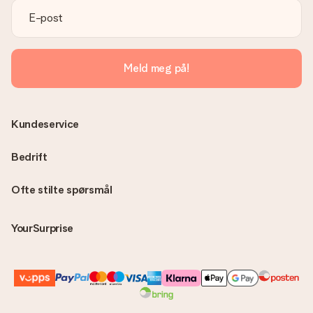
fakturaen i bekreftelsesmeldingen og du kan alltid finne den
på din MySurprise-konto. Dette betyr at du enkelt og trygt
kan få gaven levert direkte til mottakeren - noe som gjør det
til en ekte overraskelse!
Meld meg på!
Kundeservice
Bedrift
Ofte stilte spørsmål
YourSurprise