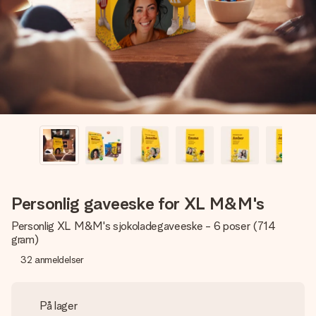
et bilde av dere eller en beskjed som virkelig berører
hjertet. Ikke noe tull, bare masse kjærlighet i øyeblikket.
Personlig gaveeske for XL M&M's
Personlig XL M&M's sjokoladegaveeske - 6 poser (714
gram)
32
anmeldelser
På lager