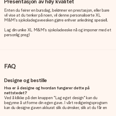
Presentasjon av høy kvalitet
Enten du feirer en bursdag, belønner en prestasjon, eller bare
vil vise at du tenker på noen, vil denne personaliserte XL
M&M's sjokoladegaveesken gjøre enhver anledning spesiell.
Lag din unike XL M&M's sjokoladeeske nå og imponer med et
personlig preg!
FAQ
Designe og bestille
Hva er å designe og hvordan fungerer dette på
nettstedet?
Ved å klikke på den knappen "Lag eget design" kan du
begynne å utforme din egen gave. I vårt redigeringsprogram
kan du designe gaven akkurat slik du ønsker, slik at du får en
personlig og unik gave. Du kan legge til egne bilder og/eller