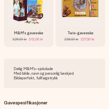
M&M's gaveeske
Twix-gaveeske
329,00 kr
313,00 kr
239,00 kr
227,00 kr
Deilig M&M's-sjokolade
Med bilde, navn og personlig beskjed
Bildeperfekt, fullfargetrykk
Gavespesifikasjoner