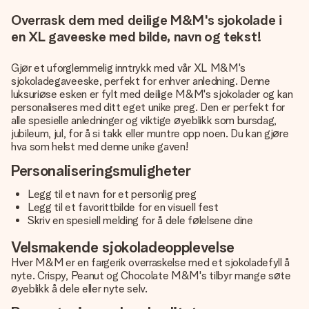
Overrask dem med deilige M&M's sjokolade i
en XL gaveeske med bilde, navn og tekst!
Gjør et uforglemmelig inntrykk med vår XL M&M's
sjokoladegaveeske, perfekt for enhver anledning. Denne
luksuriøse esken er fylt med deilige M&M's sjokolader og kan
personaliseres med ditt eget unike preg. Den er perfekt for
alle spesielle anledninger og viktige øyeblikk som bursdag,
jubileum, jul, for å si takk eller muntre opp noen. Du kan gjøre
hva som helst med denne unike gaven!
Personaliseringsmuligheter
Legg til et navn for et personlig preg
Legg til et favorittbilde for en visuell fest
Skriv en spesiell melding for å dele følelsene dine
Velsmakende sjokoladeopplevelse
Hver M&M er en fargerik overraskelse med et sjokoladefyll å
nyte. Crispy, Peanut og Chocolate M&M's tilbyr mange søte
øyeblikk å dele eller nyte selv.