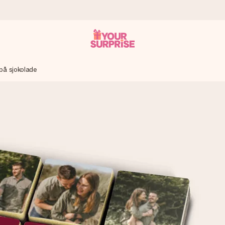
på sjokolade
som mulig - slik at du kan gi gaven i tide, når den betyr aller mest
s.
 av dere eller en beskjed som virkelig berører hjertet. Ikke noe tul