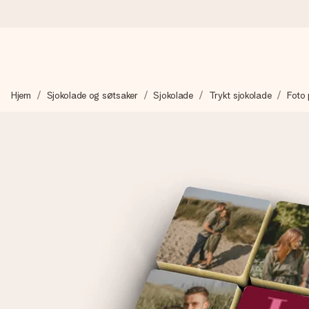
Bestill i dag, sendes innen 1 virkedag
Hjem
Sjokolade og søtsaker
Sjokolade
Trykt sjokolade
Foto 
Vi lager dine gaver med omtanke og sender den avgårde så raskt 
4,5 (basert på +15 000 anmeldelser)
Gavene våre inspirerer. Kundene gir oss 4,5 på Google Review
Gratis kort med hilsen
Lag noe unikt med bare noen få steg - med hennes navn, et bilde
øyeblikket.