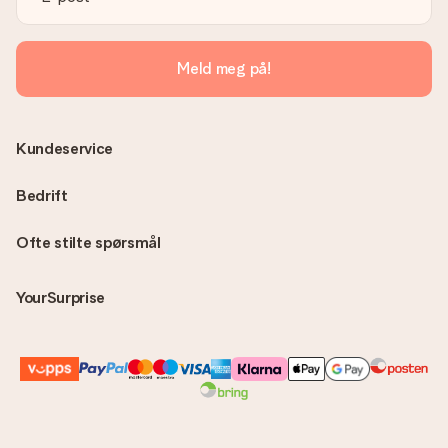
kan få gaven levert direkte til mottakeren - noe som gjør det
til en ekte overraskelse!
Meld meg på!
Kundeservice
Bedrift
Ofte stilte spørsmål
YourSurprise