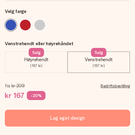
Velg farge
Venstrehendt eller høyrehåndet
Salg
Salg
Høyrehendt
Venstrehendt
(167 kr)
(167 kr)
fra
kr 209
Bedriftsbestilling
kr 167
-20%
Lag eget design