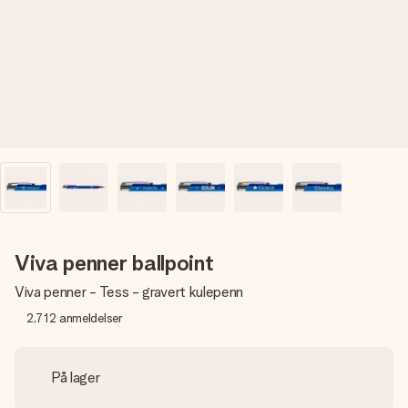
et bilde av dere eller en beskjed som virkelig berører
hjertet. Ikke noe tull, bare masse kjærlighet i øyeblikket.
Viva penner ballpoint
Viva penner - Tess - gravert kulepenn
2,712
anmeldelser
På lager