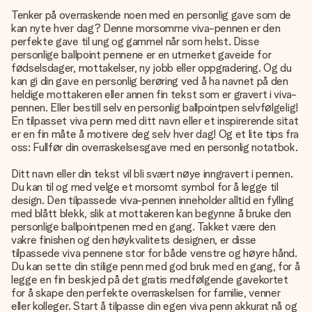
Tenker på overraskende noen med en personlig gave som de
kan nyte hver dag? Denne morsomme viva-pennen er den
perfekte gave til ung og gammel når som helst. Disse
personlige ballpoint pennene er en utmerket gaveide for
fødselsdager, mottakelser, ny jobb eller oppgradering. Og du
kan gi din gave en personlig berøring ved å ha navnet på den
heldige mottakeren eller annen fin tekst som er gravert i viva-
pennen. Eller bestill selv en personlig ballpointpen selvfølgelig!
En tilpasset viva penn med ditt navn eller et inspirerende sitat
er en fin måte å motivere deg selv hver dag! Og et lite tips fra
oss: Fullfør din overraskelsesgave med en personlig notatbok.
Ditt navn eller din tekst vil bli svært nøye inngravert i pennen.
Du kan til og med velge et morsomt symbol for å legge til
design. Den tilpassede viva-pennen inneholder alltid en fylling
med blått blekk, slik at mottakeren kan begynne å bruke den
personlige ballpointpenen med en gang. Takket være den
vakre finishen og den høykvalitets designen, er disse
tilpassede viva pennene stor for både venstre og høyre hånd.
Du kan sette din stilige penn med god bruk med en gang, for å
legge en fin beskjed på det gratis medfølgende gavekortet
for å skape den perfekte overraskelsen for familie, venner
eller kolleger. Start å tilpasse din egen viva penn akkurat nå og