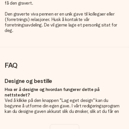
få den gravert.
Den graverte viva pennen er en unik gave til kollegaer eller
(forretnings) relasjoner. Husk å kontakte vår
forretningsavdeling. De vil gjerne lage et personlig sitat for
deg.
FAQ
Designe og bestille
Hva er å designe og hvordan fungerer dette på
nettstedet?
Ved å klikke på den knappen "Lag eget design" kan du
begynne å utforme din egen gave. I vårt redigeringsprogram
kan du designe gaven akkurat slik du ønsker, slik at du får en
personlig og unik gave. Du kan legge til egne bilder og/eller
tekst. Hvis du vil, kan du også velge et av våre kule design for
å gjøre gaven din helt unik.