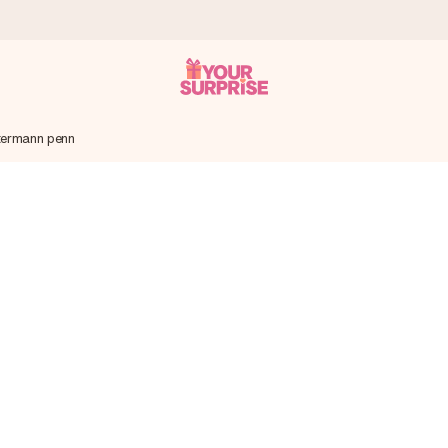
ermann penn
som mulig - slik at du kan gi gaven i tide, når den betyr aller mest
s.
 av dere eller en beskjed som virkelig berører hjertet. Ikke noe tul