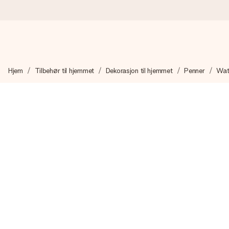
Bestill i dag, sendes innen 1 virkedag
Hjem
Tilbehør til hjemmet
Dekorasjon til hjemmet
Penner
Wat
Vi lager dine gaver med omtanke og sender den avgårde så raskt 
4,5 (basert på +15 000 anmeldelser)
Gavene våre inspirerer. Kundene gir oss 4,5 på Google Review
Gratis kort med hilsen
Lag noe unikt med bare noen få steg - med hennes navn, et bilde
øyeblikket.