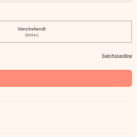
Venstrehendt
(569 kr)
Bedriftsbestilling