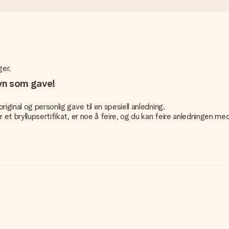
ger.
avn som gave!
iginal og personlig gave til en spesiell anledning.
 et bryllupsertifikat, er noe å feire, og du kan feire anledningen me