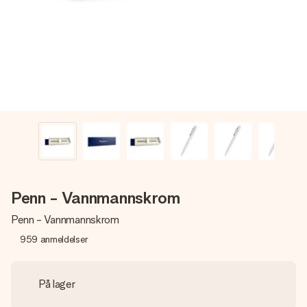
et bilde av dere eller en beskjed som virkelig berører
hjertet. Ikke noe tull, bare masse kjærlighet i øyeblikket.
Penn - Vannmannskrom
Penn - Vannmannskrom
959
anmeldelser
På lager