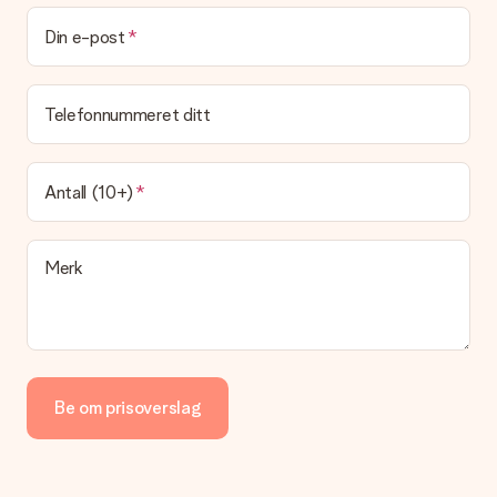
Kan jeg velge en leveringsdato?
Det er ikke mulig å velge en bestemt leveringsdato.
Din e-post
Hva er leveringstiden og når mottar jeg gaven min?
Leveringstiden er indikert på produktsiden til gaven. Du kan
Telefonnummeret ditt
stole på at vår operatør leverer gaven din denne dagen.
Hvilke leveringsalternativer kan jeg velge mellom?
For tiden er det ikke mulig å velge et leveringsalternativ.
Antall (10+)
Gaven du bestiller sendes enten som en pakke eller som
postbokslevering. Vil du vite hvilket alternativ bestillingen din
faller inn under? Ta kontakt med vår kundeservice.
Merk
Betaling
Hvordan kan jeg betale bestillingen min?
Vi tilbyr følgende betalingsmåter: Paypal, kredittkort, faktura
via Klarna eller overføring via nettbanken. Ved overføring via
nettbanken vil levering av gaven din skje opptil 3 dager
senere. Dette er fordi det kan ta opptil 3 dager før betalingen
Be om prisoverslag
kommer fram.
Gave mottatt