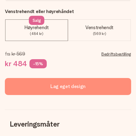
Venstrehendt eller høyrehåndet
Salg
Høyrehendt
Venstrehendt
(484 kr)
(569 kr)
fra
kr 569
Bedriftsbestilling
kr 484
-15%
Lag eget design
Leveringsmåter