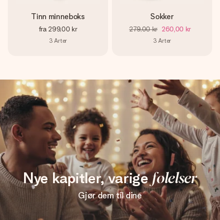
Tinn minneboks
Sokker
fra
299,00 kr
279,00 kr
260,00 kr
3
Arter
3
Arter
Nye kapitler, varige
følelser
Gjør dem til dine