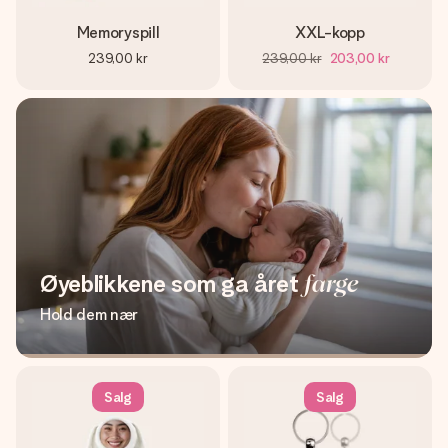
Memoryspill
XXL-kopp
239,00 kr
239,00 kr
203,00 kr
Øyeblikkene som ga året
farge
Hold dem nær
Salg
Salg