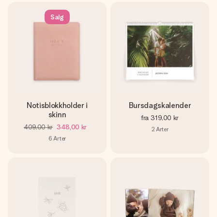
Salg
Notisblokkholder i
Bursdagskalender
skinn
fra
319,00 kr
409,00 kr
348,00 kr
2
Arter
6
Arter