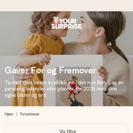
Bestill i dag, sendes innen 1 virkedag
Vi lager dine gaver med omtanke og sender den avgårde så
raskt som mulig - slik at du kan gi gaven i tide, når den betyr
aller mest.
Gaver Før og Fremover
4,5 (basert på +15 000 anmeldelser)
Ta med dine beste øyeblikk inn i det nye året. Lag en
Gavene våre inspirerer. Kundene gir oss 4,5 på Google
personlig kalender eller planner for 2026 med dine
Reviews.
egne bilder og ord.
Hjem
Fotominner
Gratis kort med hilsen
Lag noe unikt med bare noen få steg - med hennes navn,
Vis filtre