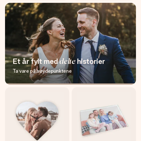
Et år fylt med
delte
historier
Ta vare på høydepunktene