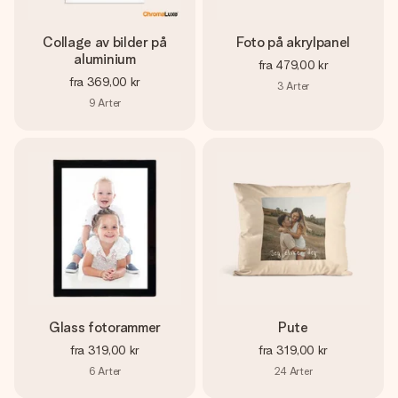
Collage av bilder på
Foto på akrylpanel
aluminium
fra
479,00 kr
fra
369,00 kr
3
Arter
9
Arter
Glass fotorammer
Pute
fra
319,00 kr
fra
319,00 kr
6
Arter
24
Arter