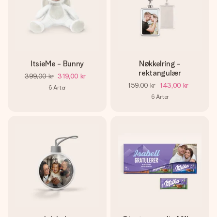
ItsieMe - Bunny
Nøkkelring -
rektangulær
399,00 kr
319,00 kr
159,00 kr
143,00 kr
6
Arter
6
Arter