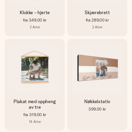
Klokke - hjerte
Skjærebrett
fra
349,00 kr
fra
289,00 kr
2
Arter
2
Arter
Plakat med oppheng
Nøkkelstativ
av tre
399,00 kr
fra
319,00 kr
14
Arter