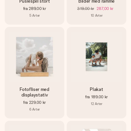
Puslespill stort
Bilder med ramme
fra
289,00 kr
319,00 kr
287,00 kr
5
Arter
10
Arter
Fotofliser med
Plakat
displaystativ
fra
189,00 kr
fra
229,00 kr
12
Arter
6
Arter