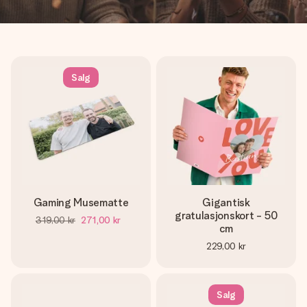
Salg
Gaming Musematte
Gigantisk
gratulasjonskort - 50
319,00 kr
271,00 kr
cm
229,00 kr
Salg