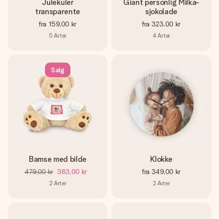
Julekuler
Giant personlig Milka-
transparente
sjokolade
fra
159,00 kr
fra
323,00 kr
5
Arter
4
Arter
Salg
Bamse med bilde
Klokke
479,00 kr
383,00 kr
fra
349,00 kr
2
Arter
2
Arter