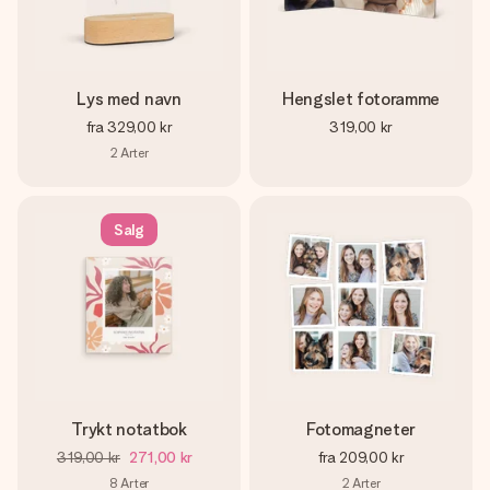
Lys med navn
Hengslet fotoramme
fra
329,00 kr
319,00 kr
2
Arter
Salg
Trykt notatbok
Fotomagneter
319,00 kr
271,00 kr
fra
209,00 kr
8
Arter
2
Arter