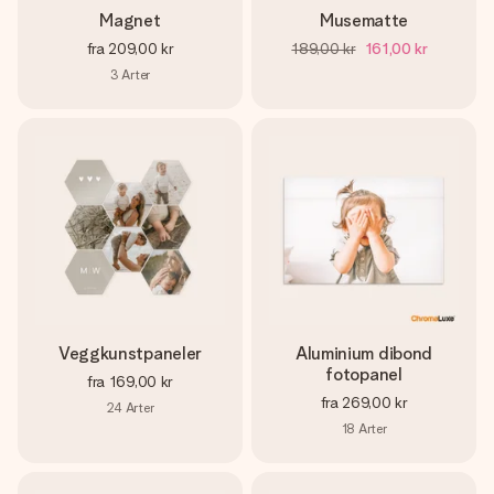
Magnet
Musematte
fra
209,00 kr
189,00 kr
161,00 kr
3
Arter
Veggkunstpaneler
Aluminium dibond
fotopanel
fra
169,00 kr
fra
269,00 kr
24
Arter
18
Arter