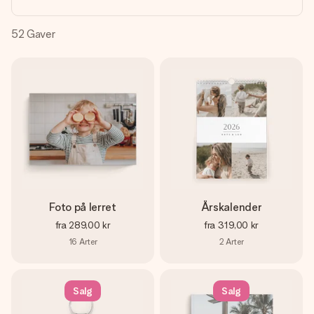
et bilde av dere eller en beskjed som virkelig berører
hjertet. Ikke noe tull, bare masse kjærlighet i øyeblikket.
52
Gaver
Foto på lerret
Årskalender
fra
289,00 kr
fra
319,00 kr
16
Arter
2
Arter
Salg
Salg