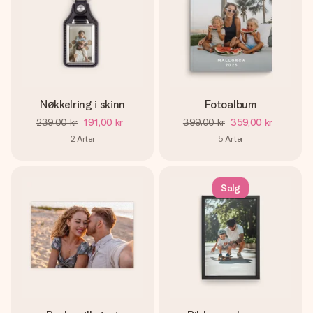
Nøkkelring i skinn
Fotoalbum
239,00 kr
191,00 kr
399,00 kr
359,00 kr
2
Arter
5
Arter
Salg