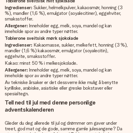
Toblerone sveitsisk hvit sjokolade
Ingredienser:
Sukker, helmelkpulver, kakaosmør, honning (3
%), mandler (1,6 %), emulgator (soyalecitiner), eggehviter,
smaksstoffer.
Allergener:
Inneholder egg, melk, soya, mandel og kan
inneholde spor av andre typer nøtter.
Toblerone sveitsisk mørk sjokolade
Ingredienser:
Kakaomasse, sukker, melkefett, honning (3 %),
mandler (1,6 %) kakaosmør, emulgator (soyalecitin),
eggehvite, smaksstoffer.
Kakao: minst 50 % i melkesjokolade.
Allergener:
Inneholder egg, melk, soya, mandel og kan
inneholde spor av andre typer nøtter.
Av tekniske årsaker er det dessverre ikke mulig å benytte
kyrilliske, arabiske, asiatiske eller greske bokstaver eller
spesialtegn.
Tell ned til jul med denne personlige
adventskalenderen
Gleder du deg allerede til jul og drømmer om gaver under
treet, god mat og de gode, samme gamle julesangene? Da