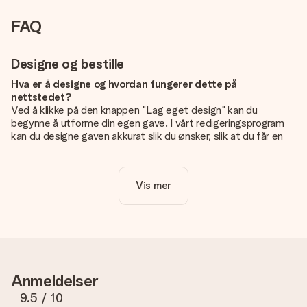
FAQ
Designe og bestille
Hva er å designe og hvordan fungerer dette på
nettstedet?
Ved å klikke på den knappen "Lag eget design" kan du
begynne å utforme din egen gave. I vårt redigeringsprogram
kan du designe gaven akkurat slik du ønsker, slik at du får en
personlig og unik gave. Du kan legge til egne bilder og/eller
tekst. Hvis du vil, kan du også velge et av våre kule design for
å gjøre gaven din helt unik.
Vis mer
Er eget design inkludert i prisen?
Prisen som vises på nettsiden inkluderer ditt unike design -
enkelt og greit!
Hvordan vet jeg om bildt mitt er av riktig kvalitet?
IVi vil være sikre på at du er helt fornøyd med gaven din.
Anmeldelser
Derfor er det viktig å bruke bilder av høy kvalitet. Hvis du er
usikker på kvaliteten på bildet ditt, kan du kontakte vår
9.5
/ 10
kundeservice og legge ved bildet ditt sammen med gaven du