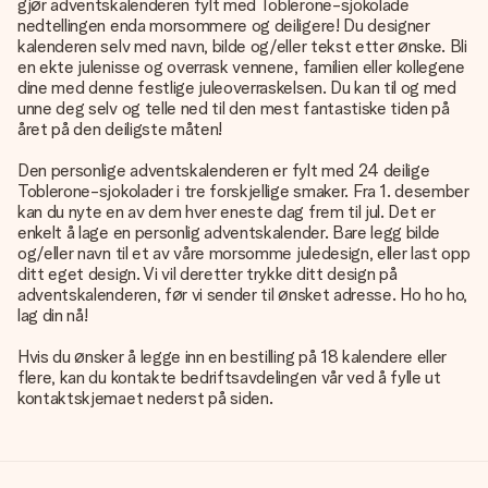
gjør adventskalenderen fylt med Toblerone-sjokolade
nedtellingen enda morsommere og deiligere! Du designer
kalenderen selv med navn, bilde og/eller tekst etter ønske. Bli
en ekte julenisse og overrask vennene, familien eller kollegene
dine med denne festlige juleoverraskelsen. Du kan til og med
unne deg selv og telle ned til den mest fantastiske tiden på
året på den deiligste måten!
Den
personlige adventskalenderen
er fylt med 24 deilige
Toblerone-sjokolader i tre forskjellige smaker. Fra 1. desember
kan du nyte en av dem hver eneste dag frem til jul. Det er
enkelt å lage en personlig adventskalender. Bare legg bilde
og/eller navn til et av våre morsomme juledesign, eller last opp
ditt eget design. Vi vil deretter trykke ditt design på
adventskalenderen, før vi sender til ønsket adresse. Ho ho ho,
lag din nå!
Hvis du ønsker å legge inn en bestilling på 18 kalendere eller
flere, kan du kontakte bedriftsavdelingen vår ved å fylle ut
kontaktskjemaet nederst på siden.