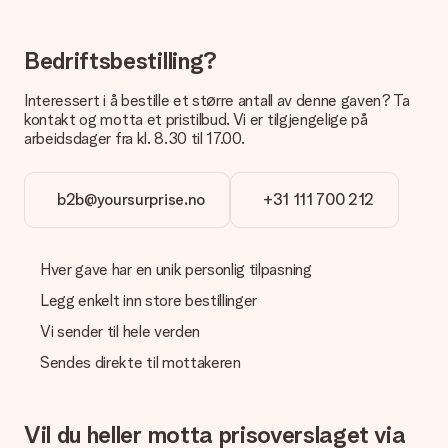
nettbanken vil levering av gaven din skje opptil 3 dager
senere. Dette er fordi det kan ta opptil 3 dager før betalingen
kommer fram.
Bedriftsbestilling?
Gave mottatt
Interessert i å bestille et større antall av denne gaven? Ta
kontakt og motta et pristilbud. Vi er tilgjengelige på
Hva om gaven ikke falt helt i smak?
arbeidsdager fra kl. 8.30 til 17.00.
Ta kontakt med vår kundeservice, de hjelper deg gjerne med å
finne en passende løsning.
Blir fakturaen sendt sammen med bestillingen?
b2b@yoursurprise.no
+31 111 700 212
Ingen faktura sendes med bestillingen din. Du vil alltid motta
fakturaen i bekreftelsesmeldingen og du kan alltid finne den
på din MySurprise-konto. Dette betyr at du enkelt og trygt
Hver gave har en unik personlig tilpasning
kan få gaven levert direkte til mottakeren - noe som gjør det
til en ekte overraskelse!
Legg enkelt inn store bestillinger
Vi sender til hele verden
Sendes direkte til mottakeren
Vil du heller motta prisoverslaget via