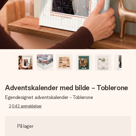
et bilde av dere eller en beskjed som virkelig berører
hjertet. Ikke noe tull, bare masse kjærlighet i øyeblikket.
Adventskalender med bilde - Toblerone
Egendesignet adventskalender - Toblerone
2,042
anmeldelser
På lager