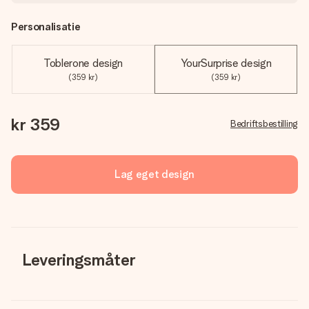
Personalisatie
Toblerone design
YourSurprise design
(359 kr)
(359 kr)
kr 359
Bedriftsbestilling
Lag eget design
Leveringsmåter