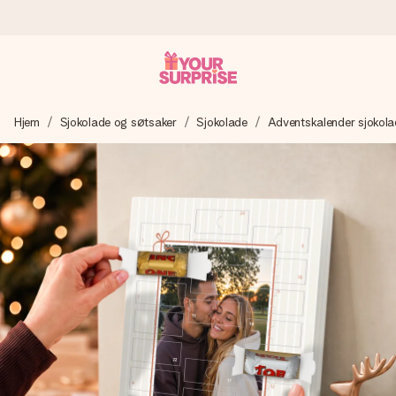
Bestill i dag, sendes innen 1 virkedag
Hjem
Sjokolade og søtsaker
Sjokolade
Adventskalender sjokol
Vi lager dine gaver med omtanke og sender den avgårde så
raskt som mulig - slik at du kan gi gaven i tide, når den betyr
aller mest.
4,5 (basert på +15 000 anmeldelser)
Gavene våre inspirerer. Kundene gir oss 4,5 på Google
Reviews.
Gratis kort med hilsen
Lag noe unikt med bare noen få steg - med hennes navn,