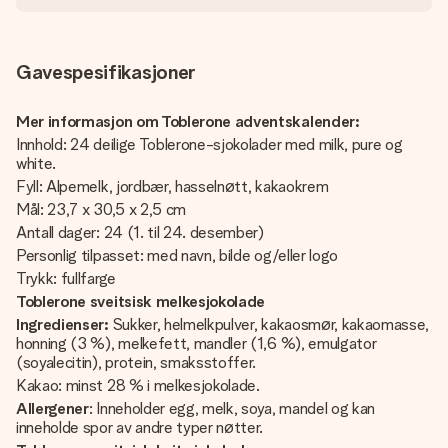
Gavespesifikasjoner
Mer informasjon om Toblerone adventskalender:
Innhold: 24 deilige Toblerone-sjokolader med milk, pure og
white.
Fyll: Alpemelk, jordbær, hasselnøtt, kakaokrem
Mål: 23,7 x 30,5 x 2,5 cm
Antall dager: 24 (1. til 24. desember)
Personlig tilpasset: med navn, bilde og/eller logo
Trykk: fullfarge
Toblerone sveitsisk melkesjokolade
Ingredienser:
Sukker, helmelkpulver, kakaosmør, kakaomasse,
honning (3 %), melkefett, mandler (1,6 %), emulgator
(soyalecitin), protein, smaksstoffer.
Kakao: minst 28 % i melkesjokolade.
Allergener
: Inneholder egg, melk, soya, mandel og kan
inneholde spor av andre typer nøtter.