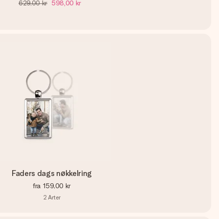
629,00 kr
598,00 kr
Faders dags nøkkelring
fra
159,00 kr
2
Arter