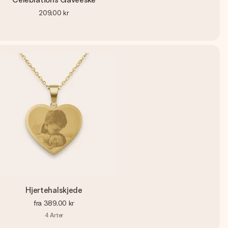
209,00 kr
Hjertehalskjede
fra
389,00 kr
4
Arter