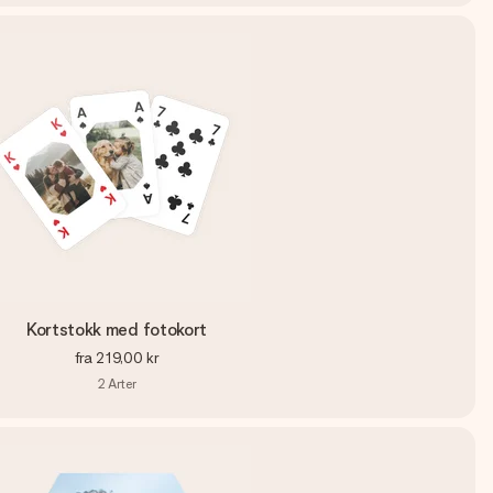
Kortstokk med fotokort
fra
219,00 kr
2
Arter