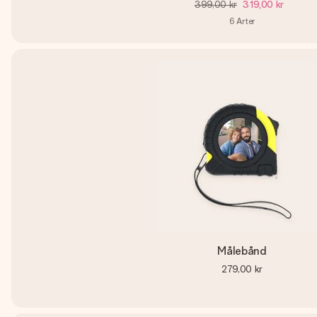
399,00 kr
319,00 kr
6
Arter
Målebånd
279,00 kr