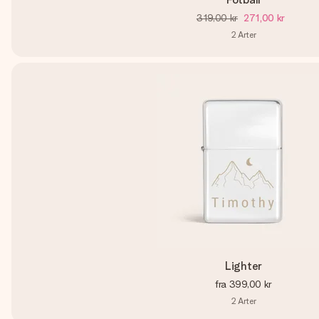
319,00 kr
271,00 kr
2
Arter
Lighter
fra
399,00 kr
2
Arter