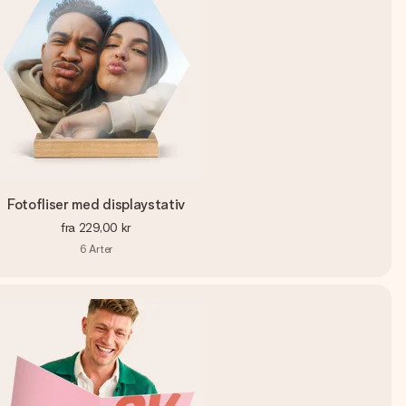
Fotofliser med displaystativ
fra
229,00 kr
6
Arter