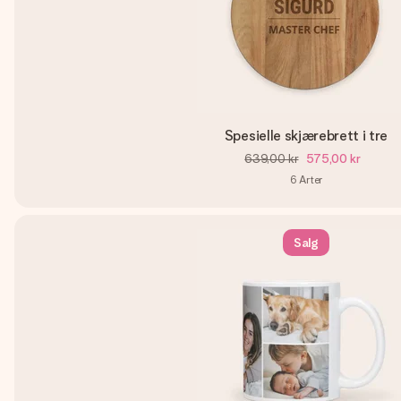
Spesielle skjærebrett i tre
639,00 kr
575,00 kr
6
Arter
Salg