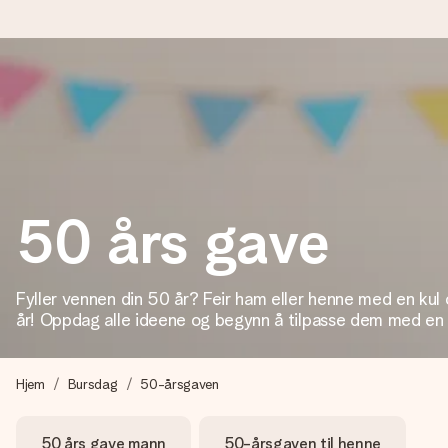
Bestill i dag, sendes innen 1 virkedag
Vi lager dine gaver med omtanke og sender den avgårde så raskt 
50 års gave
4,5 (basert på +15 000 anmeldelser)
Gavene våre inspirerer. Kundene gir oss 4,5 på Google Review
Fyller vennen din 50 år? Feir ham eller henne med en kul
år! Oppdag alle ideene og begynn å tilpasse dem med en
Gratis kort med hilsen
Lag noe unikt med bare noen få steg - med hennes navn, et bilde
Hjem
Bursdag
50-årsgaven
øyeblikket.
50 års gave mann
50-årsgaven til henne