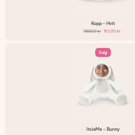
Kopp - Hvit
189,00 kr
161,00 kr
Salg
ItsieMe - Bunny