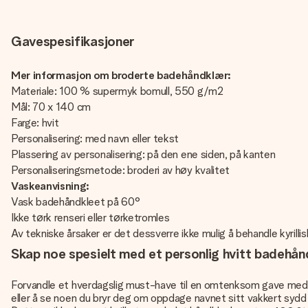
Gavespesifikasjoner
Mer informasjon om broderte badehåndklær:
Materiale: 100 % supermyk bomull, 550 g/m2
Mål: 70 x 140 cm
Farge: hvit
Personalisering: med navn eller tekst
Plassering av personalisering: på den ene siden, på kanten
Personaliseringsmetode: broderi av høy kvalitet
Vaskeanvisning:
Vask badehåndkleet på 60°
Ikke tørk renseri eller tørketromles
Av tekniske årsaker er det dessverre ikke mulig å behandle kyrillisk
Skap noe spesielt med et personlig hvitt badehån
Forvandle et hverdagslig must-have til en omtenksom gave me
eller å se noen du bryr deg om oppdage navnet sitt vakkert sydd i