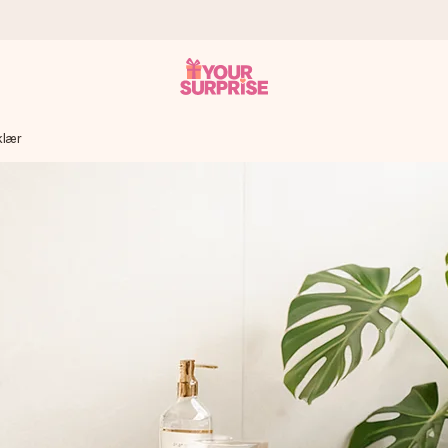
klær
som mulig - slik at du kan gi gaven i tide, når den betyr aller mest
s.
 av dere eller en beskjed som virkelig berører hjertet. Ikke noe tul