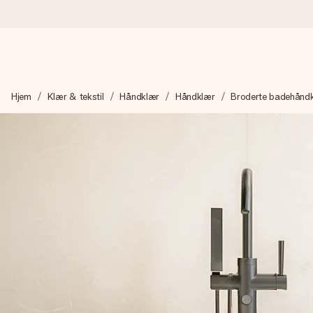
Bestill i dag, sendes innen 1 virkedag
Hjem
Klær & tekstil
Håndklær
Håndklær
Broderte badehånd
Vi lager dine gaver med omtanke og sender den avgårde så raskt 
4,5 (basert på +15 000 anmeldelser)
Gavene våre inspirerer. Kundene gir oss 4,5 på Google Review
Gratis kort med hilsen
Lag noe unikt med bare noen få steg - med hennes navn, et bilde
øyeblikket.