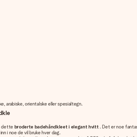
e, arabiske, orientalske eller spesialtegn.
dkle
d dette
broderte badehåndkleet i elegant hvitt
. Det er noe fanta
nn i noe de vil bruke hver dag.