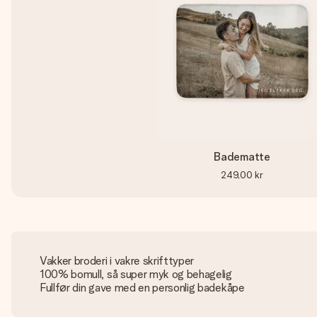
Badematte
249,00 kr
Vakker broderi i vakre skrifttyper
100% bomull, så super myk og behagelig
Fullfør din gave med en personlig badekåpe