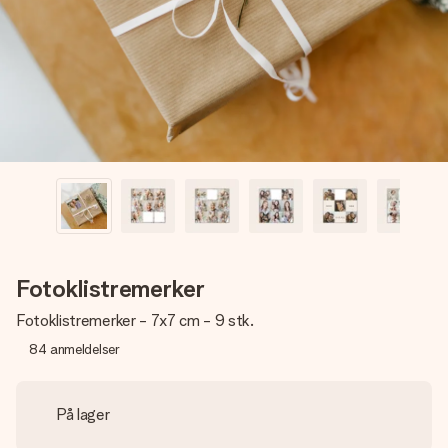
et bilde av dere eller en beskjed som virkelig berører
hjertet. Ikke noe tull, bare masse kjærlighet i øyeblikket.
Fotoklistremerker
Fotoklistremerker - 7x7 cm - 9 stk.
84
anmeldelser
På lager