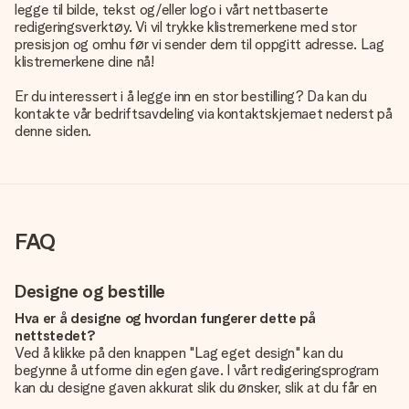
legge til bilde, tekst og/eller logo i vårt nettbaserte
redigeringsverktøy. Vi vil trykke klistremerkene med stor
presisjon og omhu før vi sender dem til oppgitt adresse. Lag
klistremerkene dine nå!
Er du interessert i å legge inn en stor bestilling? Da kan du
kontakte vår bedriftsavdeling via kontaktskjemaet nederst på
denne siden.
FAQ
Designe og bestille
Hva er å designe og hvordan fungerer dette på
nettstedet?
Ved å klikke på den knappen "Lag eget design" kan du
begynne å utforme din egen gave. I vårt redigeringsprogram
kan du designe gaven akkurat slik du ønsker, slik at du får en
personlig og unik gave. Du kan legge til egne bilder og/eller