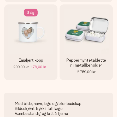
Salg
Emaljert kopp
Peppermyntetablette
r i metallbeholder
209,00 kr
178,00 kr
2 759,00 kr
Med bilde, navn, logo og/eller budskap
Bildeskjønt trykk i full farge
Vannbestandig og lett å fjerne