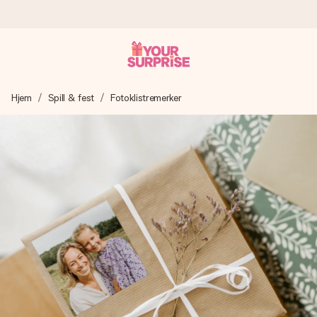
Bestill i dag, sendes innen 1 virkedag
Hjem
Spill & fest
Fotoklistremerker
Vi lager dine gaver med omtanke og sender den avgårde så
raskt som mulig - slik at du kan gi gaven i tide, når den betyr
aller mest.
4,5 (basert på +15 000 anmeldelser)
Gavene våre inspirerer. Kundene gir oss 4,5 på Google
Reviews.
Gratis kort med hilsen
Lag noe unikt med bare noen få steg - med hennes navn,