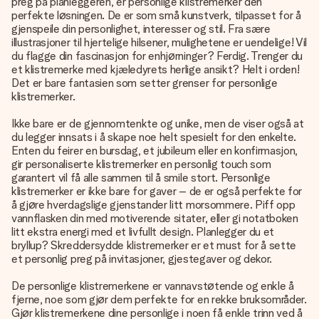
preg på planleggeren, er personlige klistremerker den
perfekte løsningen. De er som små kunstverk, tilpasset for å
gjenspeile din personlighet, interesser og stil. Fra sære
illustrasjoner til hjertelige hilsener, mulighetene er uendelige! Vil
du flagge din fascinasjon for enhjørninger? Ferdig. Trenger du
et klistremerke med kjæledyrets herlige ansikt? Helt i orden!
Det er bare fantasien som setter grenser for personlige
klistremerker.
Ikke bare er de gjennomtenkte og unike, men de viser også at
du legger innsats i å skape noe helt spesielt for den enkelte.
Enten du feirer en bursdag, et jubileum eller en konfirmasjon,
gir personaliserte klistremerker en personlig touch som
garantert vil få alle sammen til å smile stort. Personlige
klistremerker er ikke bare for gaver – de er også perfekte for
å gjøre hverdagslige gjenstander litt morsommere. Piff opp
vannflasken din med motiverende sitater, eller gi notatboken
litt ekstra energi med et livfullt design. Planlegger du et
bryllup? Skreddersydde klistremerker er et must for å sette
et personlig preg på invitasjoner, gjestegaver og dekor.
De personlige klistremerkene er vannavstøtende og enkle å
fjerne, noe som gjør dem perfekte for en rekke bruksområder.
Gjør klistremerkene dine personlige i noen få enkle trinn ved å