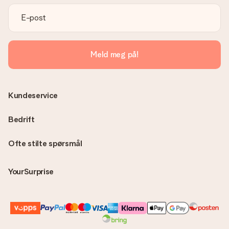
fakturaen i bekreftelsesmeldingen og du kan alltid finne den
på din MySurprise-konto. Dette betyr at du enkelt og trygt
kan få gaven levert direkte til mottakeren - noe som gjør det
til en ekte overraskelse!
Meld meg på!
Kundeservice
Bedrift
Ofte stilte spørsmål
YourSurprise