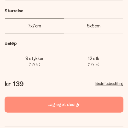
Størrelse
7x7cm
5x5cm
Beløp
9 stykker
12 stk
(139 kr)
(179 kr)
kr 139
Bedriftsbestilling
Lag eget design