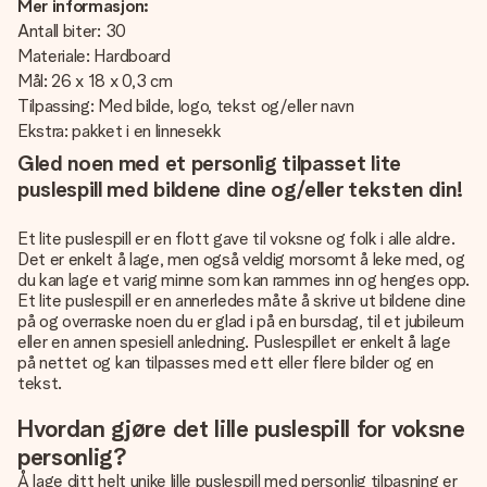
Mer informasjon:
Antall biter: 30
Materiale: Hardboard
Mål: 26 x 18 x 0,3 cm
Tilpassing: Med bilde, logo, tekst og/eller navn
Ekstra: pakket i en linnesekk
Gled noen med et personlig tilpasset lite
puslespill med bildene dine og/eller teksten din!
Et lite puslespill er en flott gave til voksne og folk i alle aldre.
Det er enkelt å lage, men også veldig morsomt å leke med, og
du kan lage et varig minne som kan rammes inn og henges opp.
Et lite puslespill er en annerledes måte å skrive ut bildene dine
på og overraske noen du er glad i på en bursdag, til et jubileum
eller en annen spesiell anledning. Puslespillet er enkelt å lage
på nettet og kan tilpasses med ett eller flere bilder og en
tekst.
Hvordan gjøre det lille puslespill for voksne
personlig?
Å lage ditt helt unike lille puslespill med personlig tilpasning er