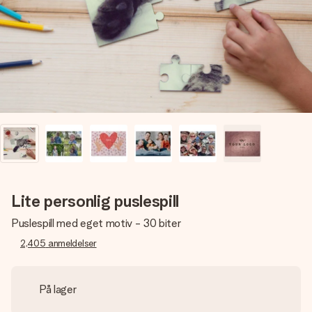
et bilde av dere eller en beskjed som virkelig berører
hjertet. Ikke noe tull, bare masse kjærlighet i øyeblikket.
Lite personlig puslespill
Puslespill med eget motiv - 30 biter
2,405
anmeldelser
På lager