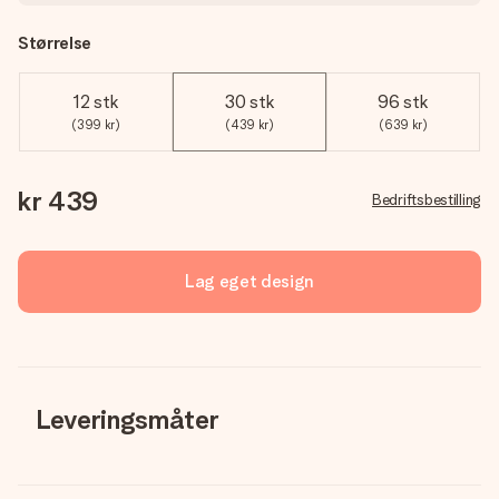
Størrelse
12 stk
30 stk
96 stk
(399 kr)
(439 kr)
(639 kr)
kr 439
Bedriftsbestilling
Lag eget design
Leveringsmåter