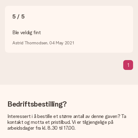
Hvilket format kan jeg laste opp bildet i?
Du kan laste opp JPG- og PNG-filer i redigeringsprogrammet
5 / 5
vårt. Er dette for teknisk for deg eller har du et bilde av et
annet format du gjerne vil bruke? Ta kontakt med vår
kundeservice; igjen, de er glade for å hjelpe deg!
Ble veldig fint
Hva om fargen eller alternativet jeg vil ha ikke er
Astrid Thormodsen, 04 May 2021
tilgjengelig?
Leter du etter en bestemt gave eller en gave i en bestemt
farge, men kan du ikke finne denne på nettstedet? Ta kontakt
1
med vår kundeservice.
Hva er et kort og hvordan legger jeg til dette i bestillingen
min?
Om du klikker på "legg til kort" i handlevognen kan du legge
med et morsomt kort til gaven din. Du kan skrive en personlig
melding på kortet, som vi skriver ut og legger ved pakken. Slik
Bedriftsbestilling?
vet mottakeren nøyaktig hvem han eller hun har å takke for
den flotte overraskelsen.
Interessert i å bestille et større antall av denne gaven? Ta
kontakt og motta et pristilbud. Vi er tilgjengelige på
Blir gaven min pakket inn?
arbeidsdager fra kl. 8.30 til 17.00.
(Foreløpig) tilbyr vi ikke denne tjenesten. Vi leverer våre gaver
i en festlig gaveekse. Det betyr at din gave er klar til å bli gitt