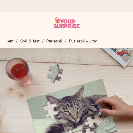
Bestill i dag, sendes innen 1 virkedag
Hjem
Spill & fest
Puslespill
Puslespill - Liten
Vi lager dine gaver med omtanke og sender den avgårde så
raskt som mulig - slik at du kan gi gaven i tide, når den betyr
aller mest.
4,5 (basert på +15 000 anmeldelser)
Gavene våre inspirerer. Kundene gir oss 4,5 på Google
Reviews.
Gratis kort med hilsen
Lag noe unikt med bare noen få steg - med hennes navn,