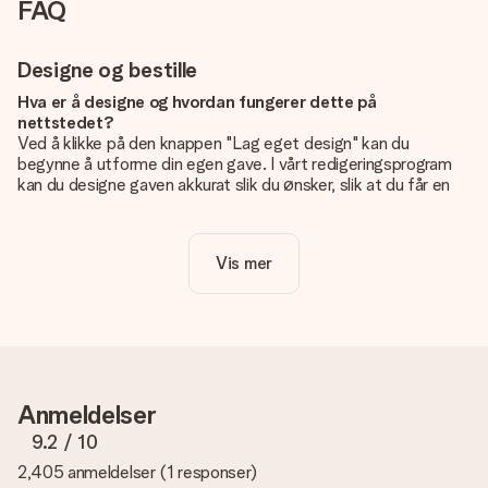
FAQ
Designe og bestille
Hva er å designe og hvordan fungerer dette på
nettstedet?
Ved å klikke på den knappen "Lag eget design" kan du
begynne å utforme din egen gave. I vårt redigeringsprogram
kan du designe gaven akkurat slik du ønsker, slik at du får en
personlig og unik gave. Du kan legge til egne bilder og/eller
tekst. Hvis du vil, kan du også velge et av våre kule design for
å gjøre gaven din helt unik.
Vis mer
Er eget design inkludert i prisen?
Prisen som vises på nettsiden inkluderer ditt unike design -
enkelt og greit!
Hvordan vet jeg om bildt mitt er av riktig kvalitet?
IVi vil være sikre på at du er helt fornøyd med gaven din.
Anmeldelser
Derfor er det viktig å bruke bilder av høy kvalitet. Hvis du er
usikker på kvaliteten på bildet ditt, kan du kontakte vår
9.2
/ 10
kundeservice og legge ved bildet ditt sammen med gaven du
2,405 anmeldelser
(
1 responser
)
er interessert i å bestille. De kan da sjekke kvaliteten for deg!