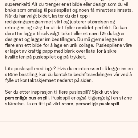
superenkelt! Alt du trenger er et bilde eller design som du vil
bruke som omslag til puslespillet og noen få minutters innsats.
Når du har valgt bildet, laster du det opp i
redigeringsprogrammet vårt og justerer størrelsen og
retningen, og sørg for at det fyller området perfekt. Du kan
deretter legge til selvvalgt tekst eller et navn før du lagrer
designet og legger inn bestillingen. Du må gjerne legge inn
flere enn ett bilde for å lage en unik collage. Puslespillene våre
er laget av kraftig papp med blank overflate for å sikre
kvaliteten på puslespillet og på trykket.
Lite puslespill med logo? Hvis du er interessert i å legge inn en
større bestilling, kan du kontakte bedriftsavdelingen vår ved å
fylle ut kontaktskjemaet nederst på siden.
Ser du etter inspirasjon til flere puslespill? Sjekk ut våre
personlige puslespill.
Puslespill er også tilgjengelig i en større
størrelse. Ta en titt på vårt
store, personlige puslespill