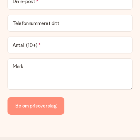
Det er ikke mulig å velge en bestemt leveringsdato.
Din e-post
Hva er leveringstiden og når mottar jeg gaven min?
Leveringstiden er indikert på produktsiden til gaven. Du kan
Telefonnummeret ditt
stole på at vår operatør leverer gaven din denne dagen.
Hvilke leveringsalternativer kan jeg velge mellom?
For tiden er det ikke mulig å velge et leveringsalternativ.
Antall (10+)
Gaven du bestiller sendes enten som en pakke eller som
postbokslevering. Vil du vite hvilket alternativ bestillingen din
faller inn under? Ta kontakt med vår kundeservice.
Merk
Betaling
Hvordan kan jeg betale bestillingen min?
Vi tilbyr følgende betalingsmåter: Paypal, kredittkort, faktura
via Klarna eller overføring via nettbanken. Ved overføring via
nettbanken vil levering av gaven din skje opptil 3 dager
senere. Dette er fordi det kan ta opptil 3 dager før betalingen
Be om prisoverslag
kommer fram.
Gave mottatt
Hva om gaven ikke falt helt i smak?
Ta kontakt med vår kundeservice, de hjelper deg gjerne med å