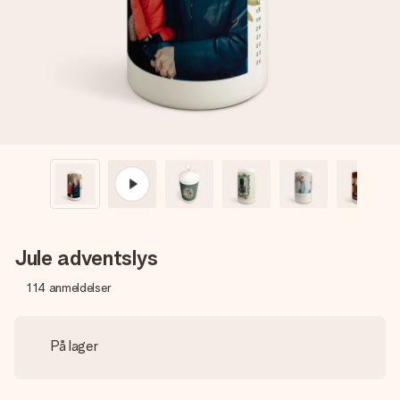
et bilde av dere eller en beskjed som virkelig berører
hjertet. Ikke noe tull, bare masse kjærlighet i øyeblikket.
Jule adventslys
114
anmeldelser
På lager