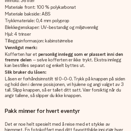
Innhold: 36 liter
Materiale front: 100 % polykarbonat
Materiale bakside: ABS
Trykkmateriale: 0,4 mm polyprop
Blekkegenskaper: UV-bestandig og miljøvennlig
Hjul: 4 trinser
Tilleggsinformasjon: kabinstørrelse
Vennligst merk:
Kofferten har et
personlig innlegg som er plassert inni den
fremre delen
– selve kofferten er ikke trykt. Ekstra innlegg
kan bestilles separat og enkelt byttes ut.
Slik bruker du låsen:
Låsen er forhåndsinnstilt til 0-0-0. Trykk på knappen på siden
og hold den i denne posisjonen, vri hjulene og angi valget av 3
tall. Slipp knappen, så er tallet ditt satt. Vær forsiktig når du
angir tallene, så slipper du ikke knappen.
Pakk minner for hvert eventyr
Det er noe helt spesielt med å reise med et stykke av
hjemmet. En fotokoffert med ditt favorittbilde inni gjør hver