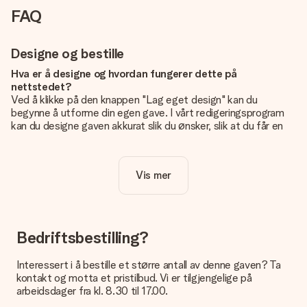
FAQ
Designe og bestille
Hva er å designe og hvordan fungerer dette på
nettstedet?
Ved å klikke på den knappen "Lag eget design" kan du
begynne å utforme din egen gave. I vårt redigeringsprogram
kan du designe gaven akkurat slik du ønsker, slik at du får en
personlig og unik gave. Du kan legge til egne bilder og/eller
tekst. Hvis du vil, kan du også velge et av våre kule design for
å gjøre gaven din helt unik.
Vis mer
Er eget design inkludert i prisen?
Prisen som vises på nettsiden inkluderer ditt unike design -
enkelt og greit!
Bedriftsbestilling?
Hvordan vet jeg om bildt mitt er av riktig kvalitet?
IVi vil være sikre på at du er helt fornøyd med gaven din.
Interessert i å bestille et større antall av denne gaven? Ta
Derfor er det viktig å bruke bilder av høy kvalitet. Hvis du er
kontakt og motta et pristilbud. Vi er tilgjengelige på
usikker på kvaliteten på bildet ditt, kan du kontakte vår
arbeidsdager fra kl. 8.30 til 17.00.
kundeservice og legge ved bildet ditt sammen med gaven du