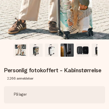
et bilde av dere eller en beskjed som virkelig berører
hjertet. Ikke noe tull, bare masse kjærlighet i øyeblikket.
Personlig fotokoffert - Kabinstørrelse
2,266
anmeldelser
På lager