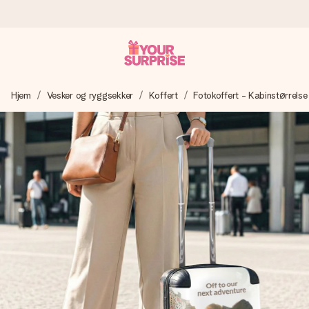
Bestill i dag, sendes innen 1 virkedag
Hjem
Vesker og ryggsekker
Koffert
Fotokoffert - Kabinstørrelse
Vi lager dine gaver med omtanke og sender den avgårde så
raskt som mulig - slik at du kan gi gaven i tide, når den betyr
aller mest.
4,5 (basert på +15 000 anmeldelser)
Gavene våre inspirerer. Kundene gir oss 4,5 på Google
Reviews.
Gratis kort med hilsen
Lag noe unikt med bare noen få steg - med hennes navn,