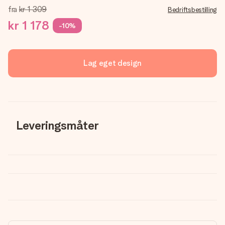
fra
kr 1 309
Bedriftsbestilling
kr 1 178
-10%
Lag eget design
Leveringsmåter