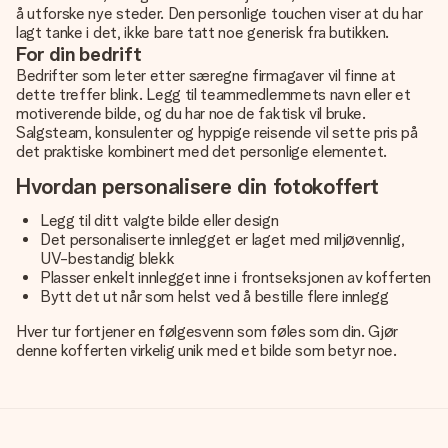
å utforske nye steder. Den personlige touchen viser at du har
lagt tanke i det, ikke bare tatt noe generisk fra butikken.
For din bedrift
Bedrifter som leter etter særegne firmagaver vil finne at
dette treffer blink. Legg til teammedlemmets navn eller et
motiverende bilde, og du har noe de faktisk vil bruke.
Salgsteam, konsulenter og hyppige reisende vil sette pris på
det praktiske kombinert med det personlige elementet.
Hvordan personalisere din fotokoffert
Legg til ditt valgte bilde eller design
Det personaliserte innlegget er laget med miljøvennlig,
UV-bestandig blekk
Plasser enkelt innlegget inne i frontseksjonen av kofferten
Bytt det ut når som helst ved å bestille flere innlegg
Hver tur fortjener en følgesvenn som føles som din. Gjør
denne kofferten virkelig unik med et bilde som betyr noe.