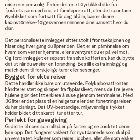
reise mer personlig. Enten det er et øyeblikksbilde fra
fjorårets sommerferie, et familieportrett, eller det spontane
øyeblikket som fortsatt får deg til å le, bærer denne
kabinstørrelse-følgesvennen minnene dine uansett hvor du
drar.
Det personaliserte innlegget sitter stolt i frontseksjonen og
hilser deg hver gang du åpner den. Det er en påminnelse om
hvem som venter hjemme, eller eventyret du er på vei mot.
Og fordi innlegget er separat fra selve kofferten, kan du bytte
det ut når du ønsker en forandring. Bestill ekstra innlegg og
match dem til forskjellige turer eller sesonger.
Bygget for ekte reiser
Dette handler ikke bare om utseende. Polykarbonatfronten
håndterer støt og skraper fra flyplasslivet, mens de fire jevne
hjulene gjør det litt enklere å suse gjennom terminalene. Med
36 liter er det plass til en helgetur eller den forretningsreisen
du har planlagt. Det UV-bestandige, miljøvennlige trykket
holder bildet ditt skarpt, tur etter tur.
Perfekt for gavegiving
Gi dette til noen som alltid er på farten og se ansiktet deres
lyse opp. Det fungerer vakkert for nyutdannede som skal på
universitetet, kolleger som reiser i jobben, eller alle som elsker