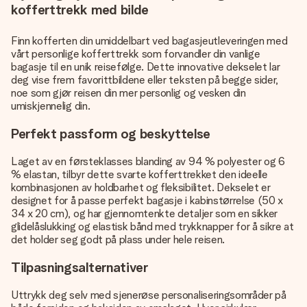
kofferttrekk med bilde
Finn kofferten din umiddelbart ved bagasjeutleveringen med
vårt personlige kofferttrekk som forvandler din vanlige
bagasje til en unik reisefølge. Dette innovative dekselet lar
deg vise frem favorittbildene eller teksten på begge sider,
noe som gjør reisen din mer personlig og vesken din
umiskjennelig din.
Perfekt passform og beskyttelse
Laget av en førsteklasses blanding av 94 % polyester og 6
% elastan, tilbyr dette svarte kofferttrekket den ideelle
kombinasjonen av holdbarhet og fleksibilitet. Dekselet er
designet for å passe perfekt bagasje i kabinstørrelse (50 x
34 x 20 cm), og har gjennomtenkte detaljer som en sikker
glidelåslukking og elastisk bånd med trykknapper for å sikre at
det holder seg godt på plass under hele reisen.
Tilpasningsalternativer
Uttrykk deg selv med sjenerøse personaliseringsområder på