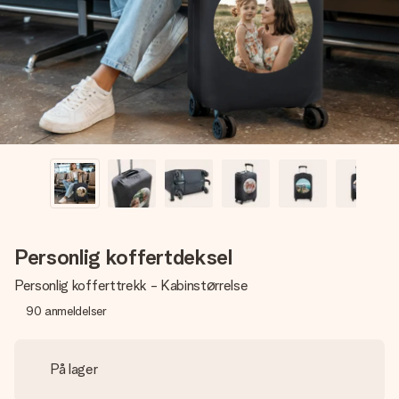
et bilde av dere eller en beskjed som virkelig berører
hjertet. Ikke noe tull, bare masse kjærlighet i øyeblikket.
Personlig koffertdeksel
Personlig kofferttrekk - Kabinstørrelse
90
anmeldelser
På lager