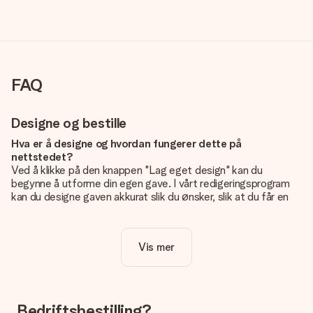
FAQ
Designe og bestille
Hva er å designe og hvordan fungerer dette på
nettstedet?
Ved å klikke på den knappen "Lag eget design" kan du
begynne å utforme din egen gave. I vårt redigeringsprogram
kan du designe gaven akkurat slik du ønsker, slik at du får en
personlig og unik gave. Du kan legge til egne bilder og/eller
tekst. Hvis du vil, kan du også velge et av våre kule design for
å gjøre gaven din helt unik.
Vis mer
Er eget design inkludert i prisen?
Prisen som vises på nettsiden inkluderer ditt unike design -
enkelt og greit!
Bedriftsbestilling?