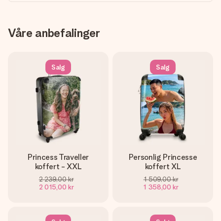
Våre anbefalinger
Salg
Salg
Princess Traveller
Personlig Princesse
koffert - XXL
koffert XL
2 239,00 kr
1 509,00 kr
2 015,00 kr
1 358,00 kr