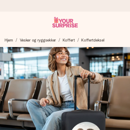
Bestill i dag, sendes innen 1 virkedag
Hjem
Vesker og ryggsekker
Koffert
Koffertdeksel
Vi lager dine gaver med omtanke og sender den avgårde så
raskt som mulig - slik at du kan gi gaven i tide, når den betyr
aller mest.
4,5 (basert på +15 000 anmeldelser)
Gavene våre inspirerer. Kundene gir oss 4,5 på Google
Reviews.
Gratis kort med hilsen
Lag noe unikt med bare noen få steg - med hennes navn,