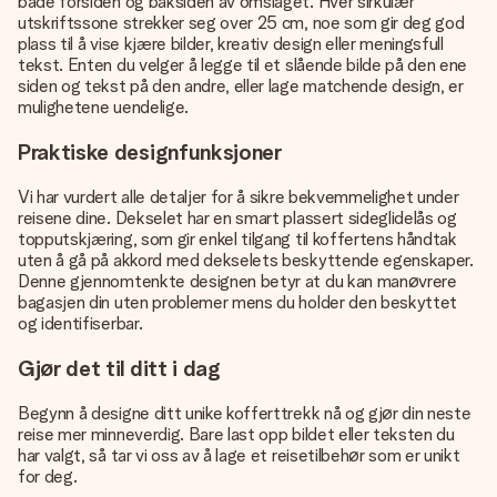
både forsiden og baksiden av omslaget. Hver sirkulær
utskriftssone strekker seg over 25 cm, noe som gir deg god
plass til å vise kjære bilder, kreativ design eller meningsfull
tekst. Enten du velger å legge til et slående bilde på den ene
siden og tekst på den andre, eller lage matchende design, er
mulighetene uendelige.
Praktiske designfunksjoner
Vi har vurdert alle detaljer for å sikre bekvemmelighet under
reisene dine. Dekselet har en smart plassert sideglidelås og
topputskjæring, som gir enkel tilgang til koffertens håndtak
uten å gå på akkord med dekselets beskyttende egenskaper.
Denne gjennomtenkte designen betyr at du kan manøvrere
bagasjen din uten problemer mens du holder den beskyttet
og identifiserbar.
Gjør det til ditt i dag
Begynn å designe ditt unike kofferttrekk nå og gjør din neste
reise mer minneverdig. Bare last opp bildet eller teksten du
har valgt, så tar vi oss av å lage et reisetilbehør som er unikt
for deg.