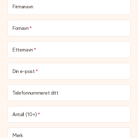
vet mottakeren nøyaktig hvem han eller hun har å takke for
Firmanavn
den flotte overraskelsen.
Blir gaven min pakket inn?
(Foreløpig) tilbyr vi ikke denne tjenesten. Vi leverer våre gaver
Fornavn
i en festlig gaveekse. Det betyr at din gave er klar til å bli gitt
bort, eller at den kan sendes direkte til mottakeren.
Etternavn
Leveringstid, leveringsalternativer og frakt
Kan jeg velge en leveringsdato?
Det er ikke mulig å velge en bestemt leveringsdato.
Din e-post
Hva er leveringstiden og når mottar jeg gaven min?
Leveringstiden er indikert på produktsiden til gaven. Du kan
Telefonnummeret ditt
stole på at vår operatør leverer gaven din denne dagen.
Hvilke leveringsalternativer kan jeg velge mellom?
For tiden er det ikke mulig å velge et leveringsalternativ.
Antall (10+)
Gaven du bestiller sendes enten som en pakke eller som
postbokslevering. Vil du vite hvilket alternativ bestillingen din
faller inn under? Ta kontakt med vår kundeservice.
Merk