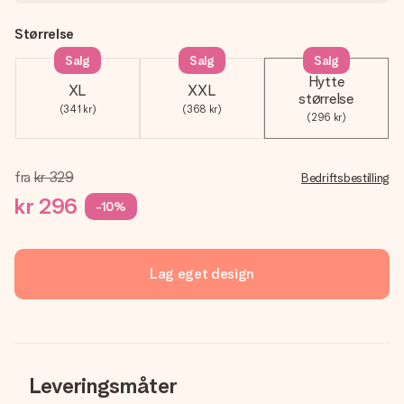
Størrelse
Salg
Salg
Salg
Hytte
XL
XXL
størrelse
(341 kr)
(368 kr)
(296 kr)
fra
kr 329
Bedriftsbestilling
kr 296
-10%
Lag eget design
Leveringsmåter