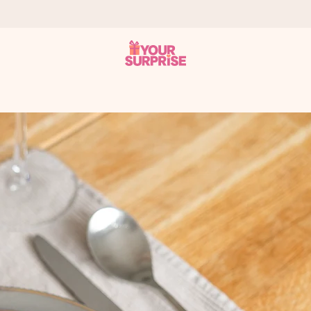
som mulig - slik at du kan gi gaven i tide, når den betyr aller mest
s.
 av dere eller en beskjed som virkelig berører hjertet. Ikke noe tul