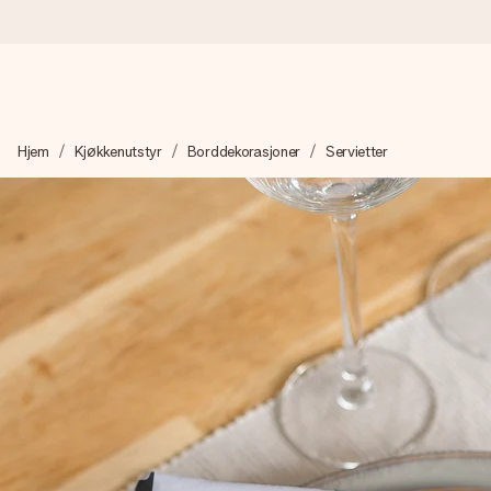
Bestill i dag, sendes innen 1 virkedag
Hjem
Kjøkkenutstyr
Borddekorasjoner
Servietter
Vi lager dine gaver med omtanke og sender den avgårde så raskt 
4,5 (basert på +15 000 anmeldelser)
Gavene våre inspirerer. Kundene gir oss 4,5 på Google Review
Gratis kort med hilsen
Lag noe unikt med bare noen få steg - med hennes navn, et bilde
øyeblikket.