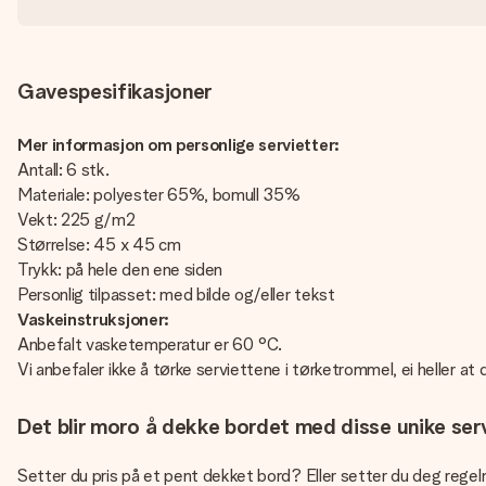
Gavespesifikasjoner
Mer informasjon om personlige servietter:
Antall: 6 stk.
Materiale: polyester 65%, bomull 35%
Vekt: 225 g/m2
Størrelse: 45 x 45 cm
Trykk: på hele den ene siden
Personlig tilpasset: med bilde og/eller tekst
Vaskeinstruksjoner:
Anbefalt vasketemperatur er 60 °C.
Vi anbefaler ikke å tørke serviettene i tørketrommel, ei heller at
Det blir moro å dekke bordet med disse unike ser
Setter du pris på et pent dekket bord? Eller setter du deg rege