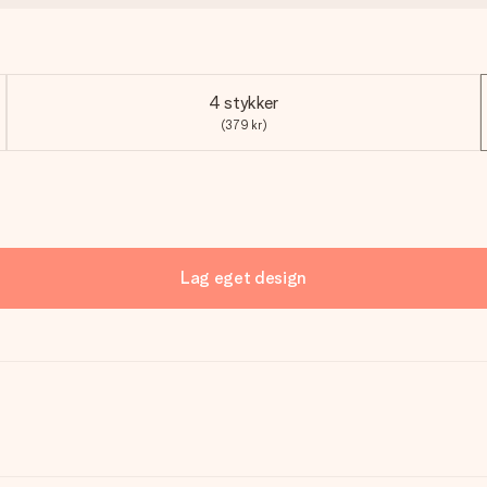
4 stykker
(379 kr)
Lag eget design