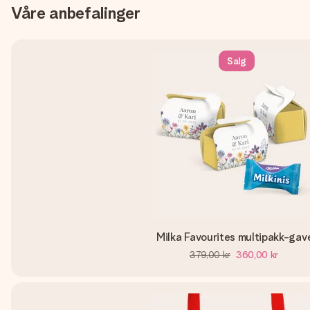
Våre anbefalinger
Salg
Milka Favourites multipakk-gav
379,00 kr
360,00 kr