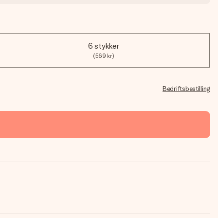
6 stykker
(569 kr)
Bedriftsbestilling