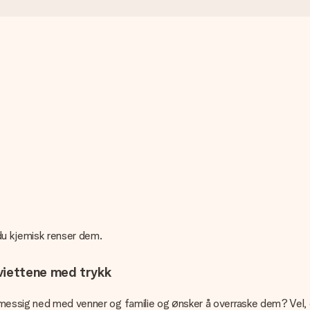
 du kjemisk renser dem.
viettene med trykk
lmessig ned med venner og familie og ønsker å overraske dem? Vel, 